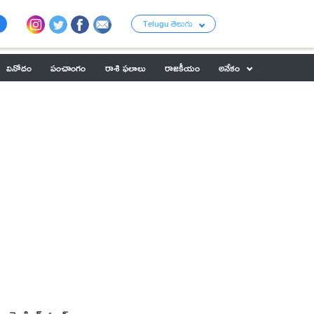
Telugu తెలుగు
వినోదం
పంచాంగం
రాశి ఫలాలు
రాజకీయం
అనేకం