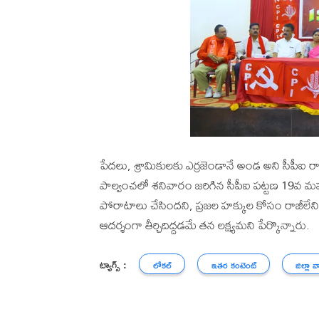
పేదలు, శ్రామికులకు ఎర్రజెండానే అండ అని సీపీఐ రాష్
పాల్వంచలో శనివారం జరిగిన సీపీఐ పట్టణ 19వ మ
పోరాటాలు చేసిందని, ప్రజల హక్కుల కోసం రాజీలేని
ఆదర్శంగా తీర్చిదిద్దడమే తన లక్ష్యమని పేర్కొన్నారు.
ట్యాగ్స్ :
లోకల్
ఇతర కంటెంట్
జిల్లా వ