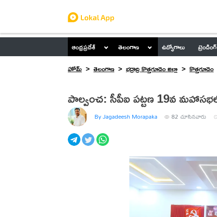
ఆంధ్రప్రదేశ్
తెలంగాణ
ఉద్యోగాలు
ట్రెండింగ్
హోమ్
తెలంగాణ
భద్రాద్రి కొత్తగూడెం జిల్లా
కొత్తగూడెం
పాల్వంచ: సీపీఐ పట్టణ 19వ మహాసభలో పాల
By Jagadeesh Morapaka
82
చూసినవారు