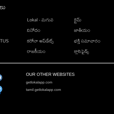
ీలు
Lokal - మగువ
క్రైమ్
వినోదం
జాతీయం
TATUS
కరోనా అప్‌డేట్స్
భక్తి సమాచారం
రాజకీయం
క్లాసిఫైడ్స్
OUR OTHER WEBSITES
getlokalapp.com
tamil.getlokalapp.com