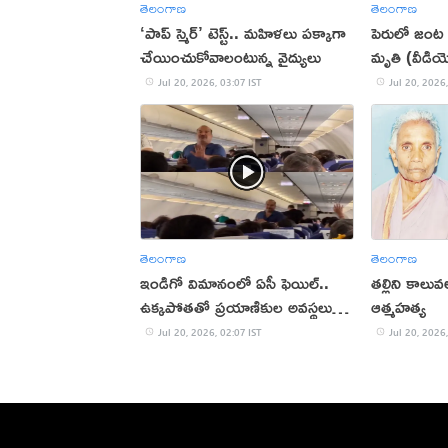
తెలంగాణ
తెలంగాణ
‘పాప్ స్మెర్’ టెస్ట్.. మహిళలు పక్కాగా
పెరులో జంట
చేయించుకోవాలంటున్న వైద్యులు
మృతి (వీడియ
Jul 20, 2026, 03:07 IST
Jul 20, 2026,
తెలంగాణ
తెలంగాణ
ఇండిగో విమానంలో ఏసీ ఫెయిల్..
తల్లిని కాలు
ఉక్కపోతతో ప్రయాణికుల అవస్థలు
ఆత్మహత్య
(వీడియో)
Jul 20, 2026, 02:07 IST
Jul 20, 2026,