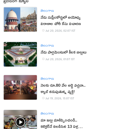
ట్రెండింగ్ న్యూస్
తెలంగాణ
నేడు సుప్రీంకోర్టులో అయోధ్య
విరాళాల చోరీ కేసు విచారణ
Jul 20, 2026, 02:07 IST
తెలంగాణ
నేడు పార్లమెంటులో కీలక బిల్లులు
Jul 20, 2026, 01:07 IST
తెలంగాణ
నెలకు రూ.80 వేల అద్దె వచ్చినా..
క్యాబ్ నడుపుతున్న వ్యక్తి!
Jul 19, 2026, 15:07 IST
తెలంగాణ
మా ఇల్లు మాకిప్పించండి..
కలెక్టర్‌నే నిలదీసిన 13 ఏళ్ల