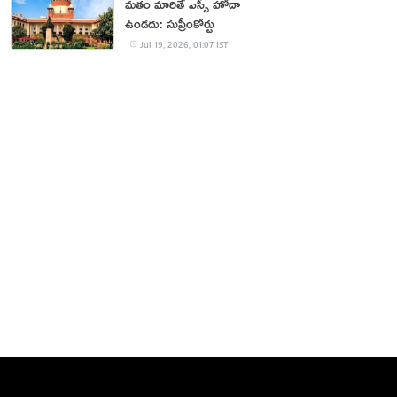
మతం మారితే ఎస్సీ హోదా
ఉండదు: సుప్రీంకోర్టు
Jul 19, 2026, 01:07 IST