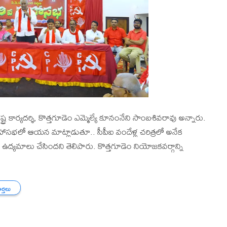
ట్ర కార్యదర్శి, కొత్తగూడెం ఎమ్మెల్యే కూనంనేని సాంబశివరావు అన్నారు.
హాసభలో ఆయన మాట్లాడుతూ.. సీపీఐ వందేళ్ల చరిత్రలో అనేక
 ఉద్యమాలు చేసిందని తెలిపారు. కొత్తగూడెం నియోజకవర్గాన్ని
ార్తలు