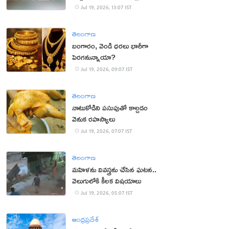
బాలుడు!
Jul 19, 2026, 13:07 IST
తెలంగాణ
బంగారం, వెండి ధరలు భారీగా
పెరగనున్నాయా?
Jul 19, 2026, 09:07 IST
తెలంగాణ
నాటుకోడిని పసుపుతో కాల్చడం
వెనుక రహస్యాలు
Jul 19, 2026, 07:07 IST
తెలంగాణ
మహిళను వివస్త్రను చేసిన ఘటన..
వెలుగులోకి కీలక విషయాలు
Jul 19, 2026, 05:07 IST
ఆంధ్రప్రదేశ్