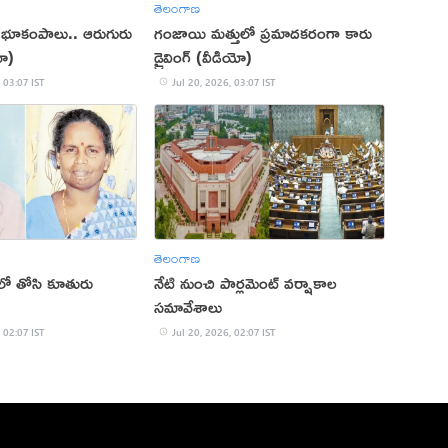
తెలంగాణ
 భూకంపాలు.. ఆరుగురు
గంజాయి మత్తులో ప్రమాదకరంగా కారు
ో)
డ్రైవింగ్ (వీడియో)
 03:07 IST
Jul 20, 2026, 03:07 IST
తెలంగాణ
వలో తోసి కూతురు
నేటి నుంచి పార్లమెంట్‌ వర్షాకాల
సమావేశాలు
 02:07 IST
Jul 20, 2026, 02:07 IST