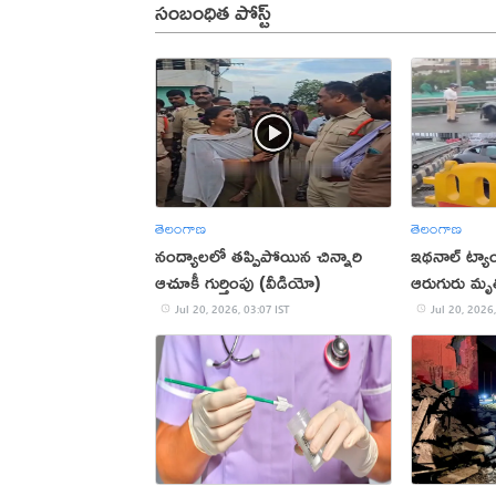
సంబంధిత పోస్ట్
తెలంగాణ
తెలంగాణ
నంద్యాలలో తప్పిపోయిన చిన్నారి
ఇథనాల్ ట్యాం
ఆచూకీ గుర్తింపు (వీడియో)
ఆరుగురు మృత
Jul 20, 2026, 03:07 IST
Jul 20, 2026,