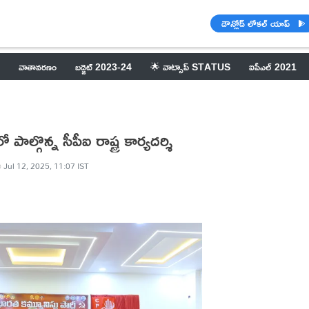
డౌన్లోడ్ లోకల్ యాప్
వాతావరణం
బడ్జెట్ 2023-24
🌟 వాట్సాప్ STATUS
ఐపీఎల్ 2021
్గొన్న సీపీఐ రాష్ట్ర కార్యదర్శి
Jul 12, 2025, 11:07 IST