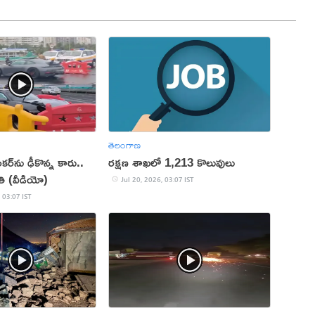
తెలంగాణ
కర్‌ను ఢీకొన్న కారు..
రక్షణ శాఖలో 1,213 కొలువులు
ి (వీడియో)
Jul 20, 2026, 03:07 IST
 03:07 IST