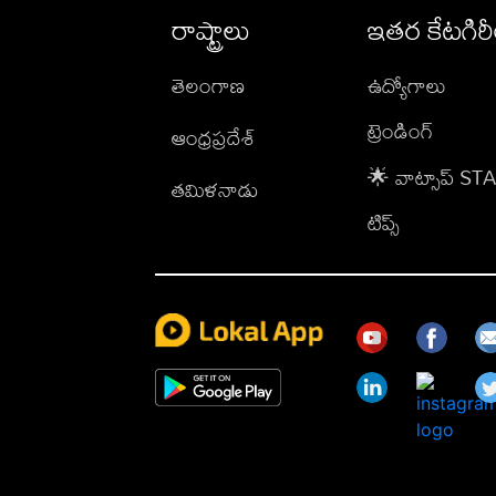
రాష్ట్రాలు
ఇతర కేటగిర
తెలంగాణ
ఉద్యోగాలు
ట్రెండింగ్
ఆంధ్రప్రదేశ్
🌟 వాట్సాప్ S
తమిళనాడు
టిప్స్