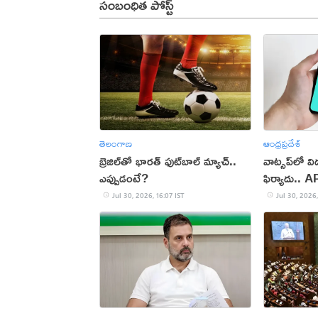
సంబంధిత పోస్ట్
తెలంగాణ
ఆంధ్రప్రదేశ్
బ్రెజిల్‌తో భారత్ ఫుట్‌బాల్ మ్యాచ్..
వాట్సప్‌లో వ
ఎప్పుడంటే?
ఫిర్యాదు.. 
Jul 30, 2026, 16:07 IST
Jul 30, 2026,