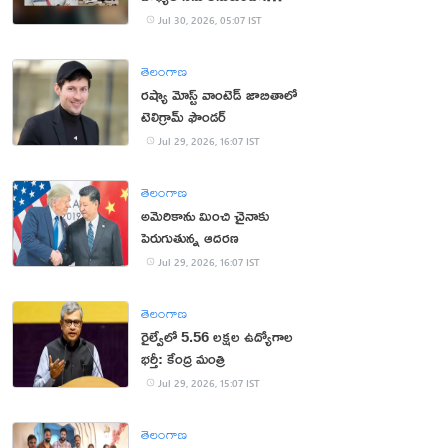
సీఆర్పీఎఫ్ చీఫ్
Jul 30, 2026, 05:07 IST
తెలంగాణ
రష్యా మోస్ట్ వాంటెడ్ జాబితాలో
టెలిగ్రామ్ ఫౌండర్
Jul 29, 2026, 16:07 IST
తెలంగాణ
అమెరికాను మించి చైనాకు
పెరుగుతున్న ఆదరణ
Jul 29, 2026, 16:07 IST
తెలంగాణ
రైల్వేలో 5.56 లక్షల ఉద్యోగాల
భర్తీ: కేంద్ర మంత్రి
Jul 29, 2026, 15:07 IST
తెలంగాణ