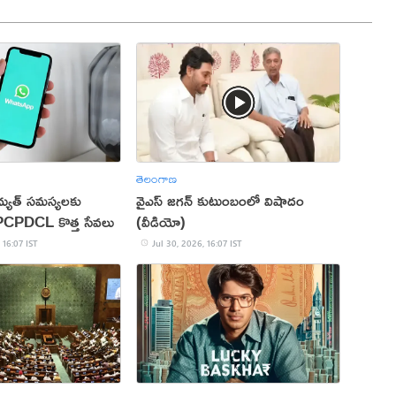
తెలంగాణ
ిద్యుత్ సమస్యలకు
వైఎస్ జగన్ కుటుంబంలో విషాదం
APCPDCL కొత్త సేవలు
(వీడియో)
 16:07 IST
Jul 30, 2026, 16:07 IST