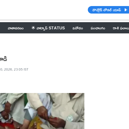
డౌన్లోడ్ లోకల్ యాప్
వాతావరణం
🌟 వాట్సాప్ STATUS
వినోదం
పంచాంగం
రాశి ఫలాల
ాడి
0, 2026, 23:05 IST