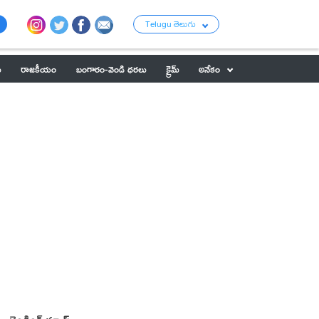
Telugu తెలుగు
ు
రాజకీయం
బంగారం-వెండి ధరలు
క్రైమ్
అనేకం