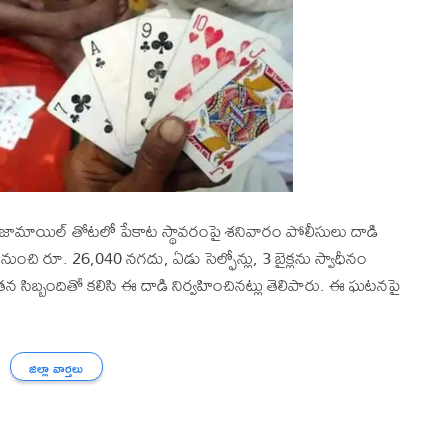
ామాయిల్ తోటలో పేకాట స్థావరంపై శనివారం పోలీసులు దాడి
ద నుంచి రూ. 26,040 నగదు, ఏడు సెల్ఫోన్లు, 3 బైక్లను స్వాధీనం
న సిబ్బందితో కలిసి ఈ దాడి నిర్వహించినట్లు తెలిపారు. ఈ ఘటనపై
జిల్లా వార్తలు