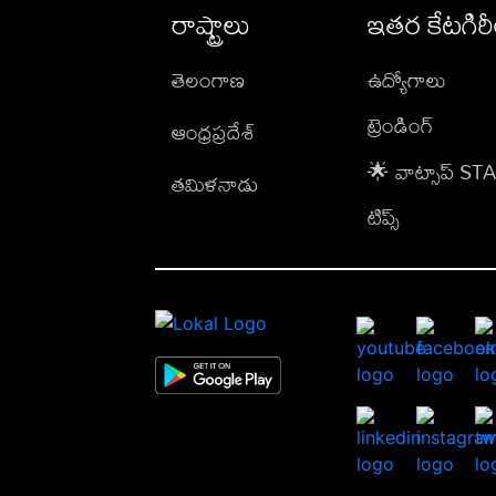
రాష్ట్రాలు
ఇతర కేటగిర
తెలంగాణ
ఉద్యోగాలు
ట్రెండింగ్
ఆంధ్రప్రదేశ్
🌟 వాట్సాప్ S
తమిళనాడు
టిప్స్