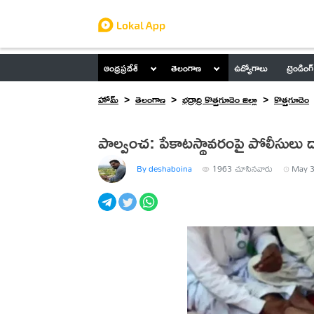
ఆంధ్రప్రదేశ్
తెలంగాణ
ఉద్యోగాలు
ట్రెండింగ్
హోమ్
తెలంగాణ
భద్రాద్రి కొత్తగూడెం జిల్లా
కొత్తగూడెం
పాల్వంచ: పేకాటస్థావరంపై పోలీసులు ద
By deshaboina
1963
చూసినవారు
May 3