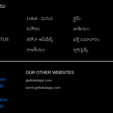
ీలు
Lokal - మగువ
క్రైమ్
వినోదం
జాతీయం
TATUS
కరోనా అప్‌డేట్స్
భక్తి సమాచారం
రాజకీయం
క్లాసిఫైడ్స్
OUR OTHER WEBSITES
getlokalapp.com
tamil.getlokalapp.com