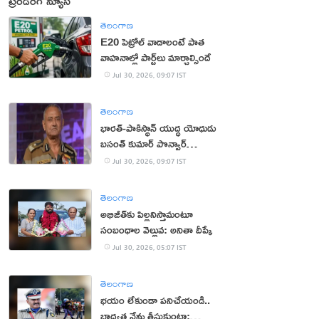
ట్రెండింగ్ న్యూస్
తెలంగాణ
E20 పెట్రోల్ వాడాలంటే పాత
వాహనాల్లో పార్ట్‌లు మార్చాల్సిందే
Jul 30, 2026, 09:07 IST
తెలంగాణ
భార‌త్‌-పాకిస్థాన్ యుద్ధ యోధుడు
బ‌సంత్ కుమార్ పొన్వార్‌
క‌న్నుమూత‌
Jul 30, 2026, 09:07 IST
తెలంగాణ
అభిజీత్‌కు పిల్ల‌నిస్తామంటూ
సంబంధాల వెల్లువ: అనితా దీప్కే
Jul 30, 2026, 05:07 IST
తెలంగాణ
భ‌యం లేకుండా ప‌నిచేయండి..
బాధ్య‌త నేను తీసుకుంటా: