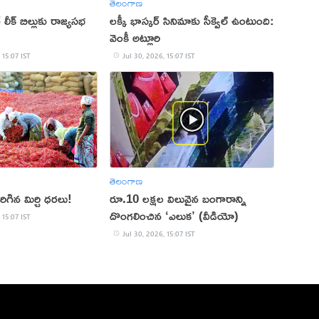
తెలంగాణ
లీక్ బిల్లుకు రాజ్యసభ
లక్కీ భాస్కర్ సినిమాకు సీక్వెల్ ఉంటుంది:
వెంకీ అట్లూరి
 15:07 IST
Jul 30, 2026, 15:07 IST
తెలంగాణ
ెరిగిన మిర్చి ధరలు!
రూ.10 లక్షల విలువైన బంగారాన్ని
దొంగలించిన ‘ఎలుక’ (వీడియో)
 15:07 IST
Jul 30, 2026, 15:07 IST