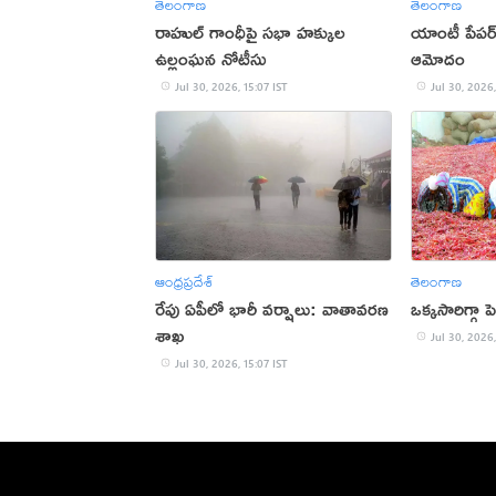
తెలంగాణ
తెలంగాణ
రాహుల్ గాంధీపై సభా హక్కుల
యాంటీ పేపర్ 
ఉల్లంఘన నోటీసు
ఆమోదం
Jul 30, 2026, 15:07 IST
Jul 30, 2026,
ఆంధ్రప్రదేశ్
తెలంగాణ
రేపు ఏపీలో భారీ వర్షాలు: వాతావరణ
ఒక్కసారిగ్గా ప
శాఖ
Jul 30, 2026,
Jul 30, 2026, 15:07 IST