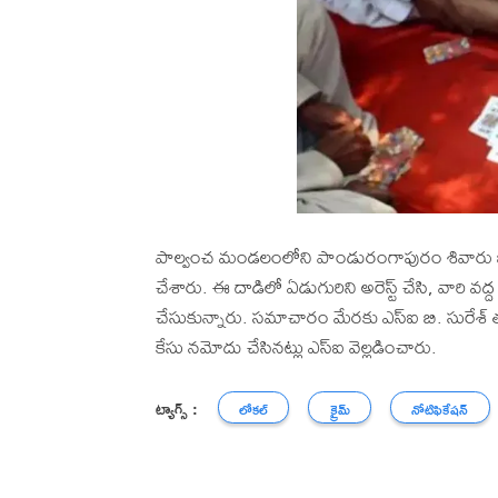
పాల్వంచ మండలంలోని పాండురంగాపురం శివారు జ
చేశారు. ఈ దాడిలో ఏడుగురిని అరెస్ట్ చేసి, వారి వద్
చేసుకున్నారు. సమాచారం మేరకు ఎస్ఐ బి. సురేశ్ త
కేసు నమోదు చేసినట్లు ఎస్ఐ వెల్లడించారు.
ట్యాగ్స్ :
లోకల్
క్రైమ్
నోటిఫికేషన్