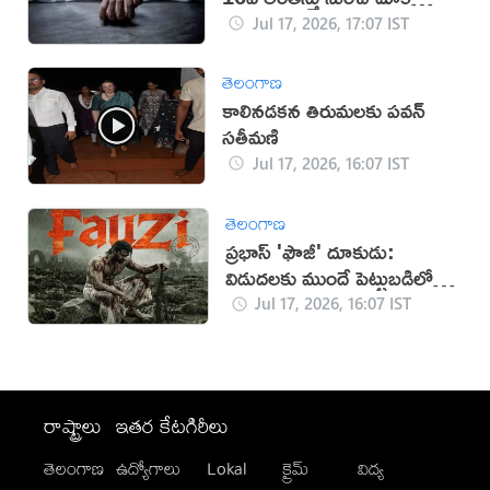
ఆత్మహత్య
Jul 17, 2026, 17:07 IST
తెలంగాణ
కాలినడకన తిరుమలకు పవన్‌
సతీమణి
Jul 17, 2026, 16:07 IST
తెలంగాణ
ప్రభాస్ 'ఫౌజీ' దూకుడు:
విడుదలకు ముందే పెట్టుబడిలో
సగం రికవరీ!
Jul 17, 2026, 16:07 IST
రాష్ట్రాలు
ఇతర కేటగిరీలు
తెలంగాణ
ఉద్యోగాలు
Lokal
క్రైమ్
విద్య