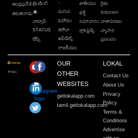
-
ట్రెండింగ్
జాతీయం
రైతు
ఆంధ్రప్రదేశ్
మగువ
కుటుంబం
🌟
భక్తి
తమిళనాడు
వినోదం
వాట్సాప్
సమాచారం
వాతావరణం
STATUS
కరోనా
క్లాసిఫైడ్స్
వ్యాపార
అప్‌డేట్స్
టిప్స్
ప్రపంచం
రాజకీయం
OUR
LOKAL
OTHER
Contact Us
WEBSITES
About Us
Privacy
getlokalapp.com
Policy
tamil.getlokalapp.com
Terms &
Conditions
Advertise