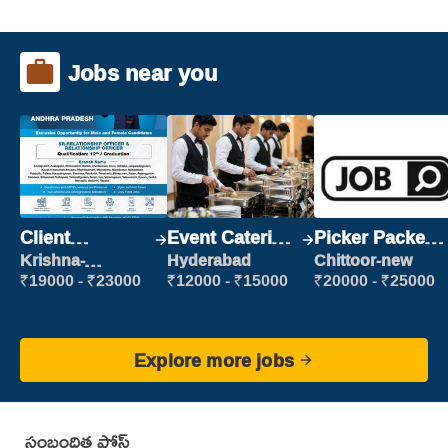
Jobs near you
Client
Event Catering
Picker Packer
Relationship
Staff
(Picking &
Krishna-
Hyderabad
Chittoor-new
vijayawada
Executive
Packing)
₹19000 - ₹23000
₹12000 - ₹15000
₹20000 - ₹25000
Explore more jobs
సంబంధిత పోస్ట్