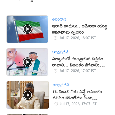
తెలంగాణ
ఇరాన్‌ దాడులు.. అమెరికా యుద్ధ
విమానాలు ధ్వంసం
Jul 17, 2026, 18:07 IST
ఆంధ్రప్రదేశ్
పల్నాడులో పారిశ్రామిక విప్లవం
రావాలి... పేదరికం పోవాలి:
చంద్రబాబు
Jul 17, 2026, 17:07 IST
ఆంధ్రప్రదేశ్
ఈ ఏడాది నీరు వచ్చే అవకాశం
కనిపించడంలేదు: సీఎం
చంద్రబాబు
Jul 17, 2026, 17:07 IST