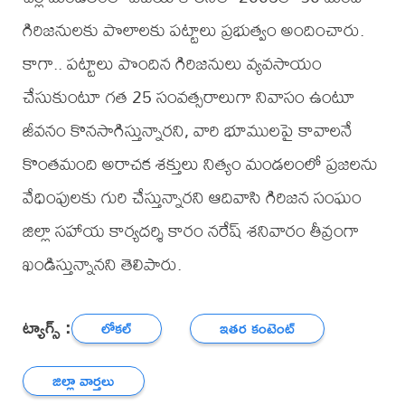
గిరిజనులకు పొలాలకు పట్టాలు ప్రభుత్వం అందించారు.
కాగా.. పట్టాలు పొందిన గిరిజనులు వ్యవసాయం
చేసుకుంటూ గత 25 సంవత్సరాలుగా నివాసం ఉంటూ
జీవనం కొనసాగిస్తున్నారని, వారి భూములపై కావాలనే
కొంతమంది అరాచక శక్తులు నిత్యం మండలంలో ప్రజలను
వేధింపులకు గురి చేస్తున్నారని ఆదివాసి గిరిజన సంఘం
జిల్లా సహాయ కార్యదర్శి కారం నరేష్ శనివారం తీవ్రంగా
ఖండిస్తున్నానని తెలిపారు.
ట్యాగ్స్ :
లోకల్
ఇతర కంటెంట్
జిల్లా వార్తలు