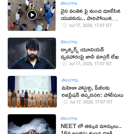
తెలంగాణ
నైని వంతెన పై నుంచి దూకేసిన
యువకుడు.. పారిపోయిన
యువతి!
Jul 17, 2026, 17:07 IST
తెలంగాణ
డ్యాన్సర్స్ యూనియన్
వ్యవహారంపై జానీ మాస్టర్ లేఖ
Jul 17, 2026, 17:07 IST
తెలంగాణ
మహిళా హాస్టళ్లు, పీజీలకు
రిజిస్ట్రేషన్ తప్పనిసరి: పోలీసులు
Jul 17, 2026, 17:07 IST
తెలంగాణ
NEET లో తక్కువ మార్కులు..
16వ అంతస్తు నుంచి దూకి