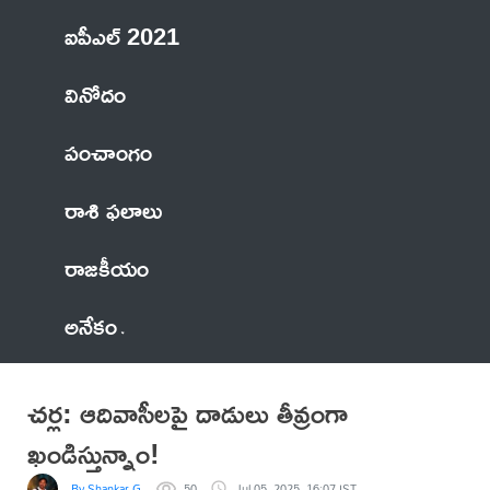
ఐపీఎల్ 2021
వినోదం
పంచాంగం
రాశి ఫలాలు
రాజకీయం
అనేకం
చర్ల: ఆదివాసీలపై దాడులు తీవ్రంగా
ఖండిస్తున్నాం!
By Shankar G
50
Jul 05, 2025, 16:07 IST