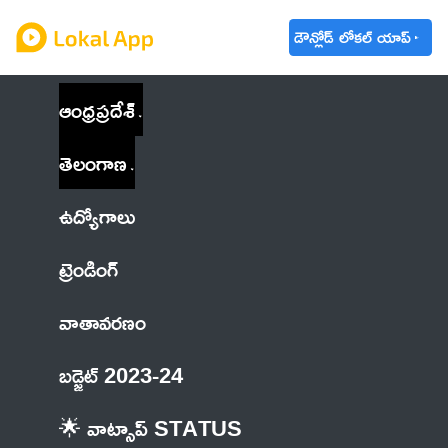
డౌన్లోడ్ లోకల్ యాప్
ఆంధ్రప్రదేశ్
తెలంగాణ
ఉద్యోగాలు
ట్రెండింగ్
వాతావరణం
బడ్జెట్ 2023-24
🌟 వాట్సాప్ STATUS