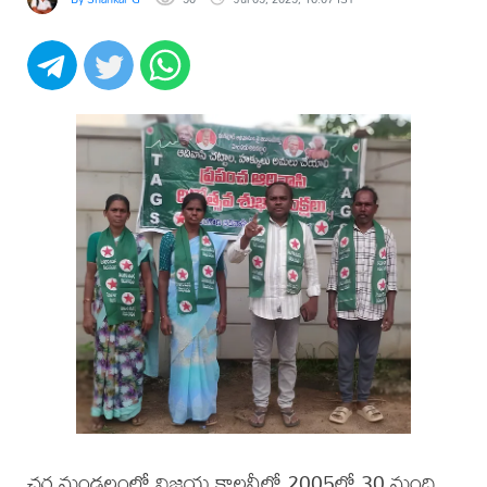
చర్ల మండలంలో విజయ కాలనీలో 2005లో 30 మంది