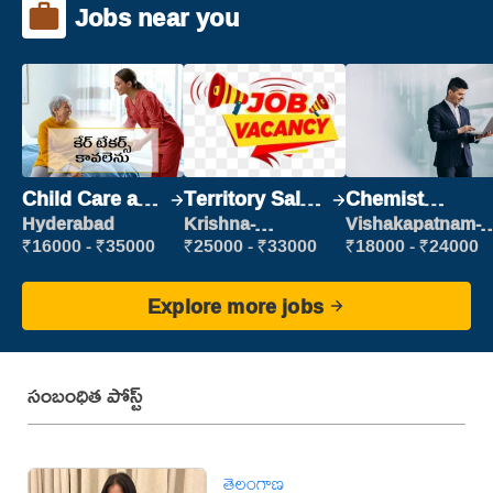
Jobs near you
Child Care and
Territory Sales
Chemist
Patient care
Manager
Production
Hyderabad
Krishna-
Vishakapatnam-
vijayawada
new
Executive
₹16000 - ₹35000
₹25000 - ₹33000
₹18000 - ₹24000
Explore more jobs
సంబంధిత పోస్ట్
తెలంగాణ