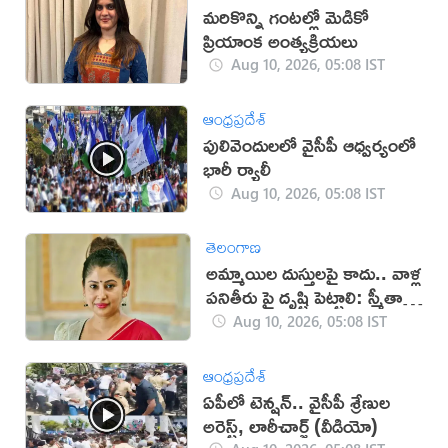
మరికొన్ని గంటల్లో మెడికో
ప్రియాంక అంత్యక్రియలు
Aug 10, 2026, 05:08 IST
ఆంధ్రప్రదేశ్
పులివెందులలో వైసీపీ ఆధ్వర్యంలో
భారీ ర్యాలీ
Aug 10, 2026, 05:08 IST
తెలంగాణ
అమ్మాయిల దుస్తులపై కాదు.. వాళ్ల
పనితీరు పై దృష్టి పెట్టాలి: స్మీతా
సబర్వాల్
Aug 10, 2026, 05:08 IST
ఆంధ్రప్రదేశ్
ఏపీలో టెన్షన్.. వైసీపీ శ్రేణుల
అరెస్ట్, లాఠీచార్జ్‌ (వీడియో)