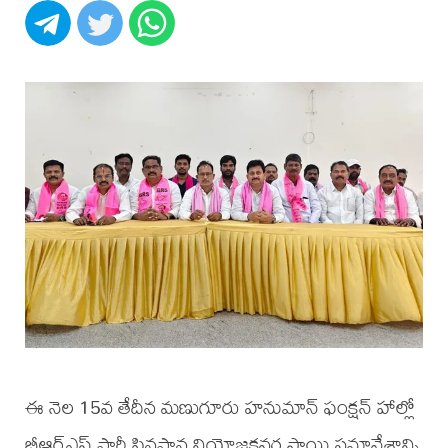
ఈ నెల 15వ తేదీన మణుగూరు హనుమాన్ ఫంక్షన్ హాల్లో
బీఆర్ఎస్ పార్టీ పినపాన నియోజకవర్గ స్థాయి సమావేశాన్ని