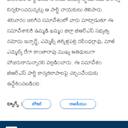
నిర్వహించనున్నట్లు ఆ పార్టీ నాయకులు తెలిపారు.
శనివారం జరిగిన సమావేశంలో వారు మాట్లాడుతూ ఈ
సమావేశానికి ఉమ్మడి ఖమ్మం జిల్లా బీఆర్ఎస్ సభ్యత్వ
నమోదు ఇన్చార్జ్, ఎమ్మెల్సీ తక్కెళ్లపల్లి రవీంధర్రావు, మాజీ
ఎమ్మెల్యే రేగా కాంతారావు ముఖ్య అతిథులుగా
హాజరుకానున్నారని వెల్లడించారు. ఈ సమావేశం
బీఆర్ఎస్ పార్టీ కార్యకలాపాలపై చర్చించేందుకు
ఉద్దేశించబడింది.
ట్యాగ్స్ :
లోకల్
రాజకీయం