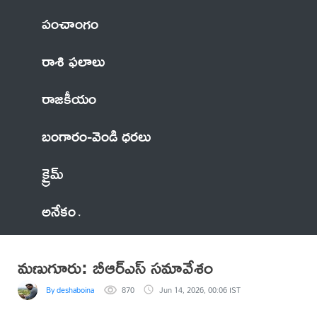
పంచాంగం
రాశి ఫలాలు
రాజకీయం
బంగారం-వెండి ధరలు
క్రైమ్
అనేకం
మణుగూరు: బీఆర్ఎస్ సమావేశం
By deshaboina
870
Jun 14, 2026, 00:06 IST