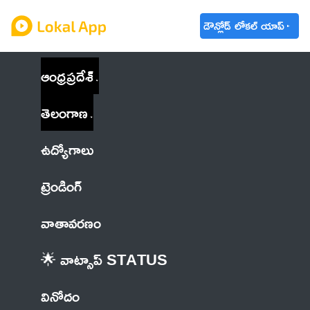
డౌన్లోడ్ లోకల్ యాప్
ఆంధ్రప్రదేశ్
తెలంగాణ
ఉద్యోగాలు
ట్రెండింగ్
వాతావరణం
🌟 వాట్సాప్ STATUS
వినోదం