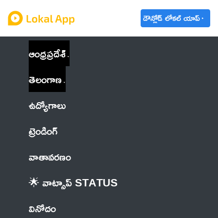
డౌన్లోడ్ లోకల్ యాప్
ఆంధ్రప్రదేశ్
తెలంగాణ
ఉద్యోగాలు
ట్రెండింగ్
వాతావరణం
🌟 వాట్సాప్ STATUS
వినోదం