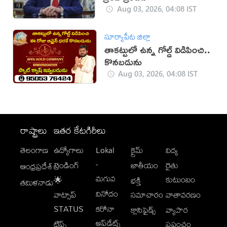
Aug 03, 2026, 04:08 IST
సూర్యాపేట జిల్లా
తాకట్టులో ఉన్న గోల్డ్ విడిపించి..
కొనబడును
Aug 03, 2026, 04:08 IST
రాష్ట్రాలు
ఇతర కేటగిరీలు
తెలంగాణ
ఉద్యోగాలు
Lokal
క్రైమ్
విద్య
-
ట్రెండింగ్
జాతీయం
రైతు
ఆంధ్రప్రదేశ్
మగువ
కుటుంబం
🌟
భక్తి
తమిళనాడు
వినోదం
వాట్సాప్
సమాచారం
వాతావరణం
STATUS
కరోనా
క్లాసిఫైడ్స్
వ్యాపార
అప్‌డేట్స్
టిప్స్
ప్రపంచం