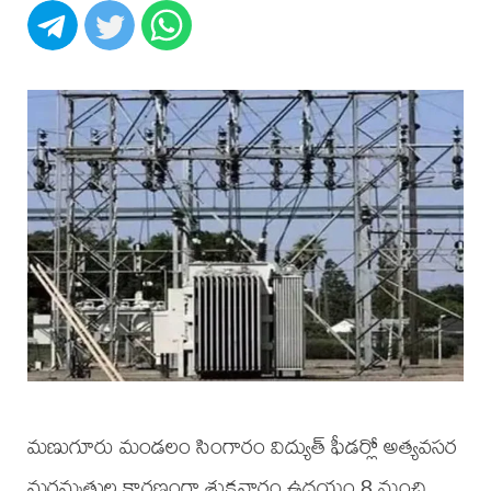
మణుగూరు మండలం సింగారం విద్యుత్ ఫీడర్లో అత్యవసర
మరమ్మతుల కారణంగా శుక్రవారం ఉదయం 8 నుంచి