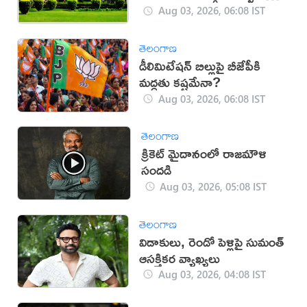
చేయండి: సుప్రీం కోర్టు
Aug 03, 2026, 06:08 IST
తెలంగాణ
డీలిమిటేషన్ బిల్లుపై బీజేపీకి
మద్దతు కష్టమేనా?
Aug 03, 2026, 06:08 IST
తెలంగాణ
క్రికెట్ మైదానంలో రాజమౌళి
సందడి
Aug 03, 2026, 05:08 IST
తెలంగాణ
విడాకులు, రెండో పెళ్లిపై సుమంత్
ఆసక్తికర వ్యాఖ్యలు
Aug 03, 2026, 04:08 IST