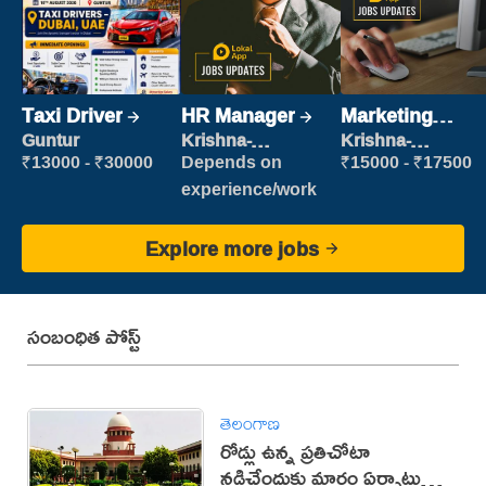
Taxi Driver
HR Manager
Marketing
Executive
Guntur
Krishna-
Krishna-
vijayawada
vijayawada
₹13000 - ₹30000
Depends on
₹15000 - ₹17500
experience/work
Explore more jobs
సంబంధిత పోస్ట్
తెలంగాణ
రోడ్లు ఉన్న ప్రతిచోటా
నడిచేందుకు మార్గం ఏర్పాటు