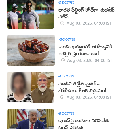
తెలంగాణ
భారత ఫీల్డింగ్ కోచ్‌గా శుభదీప్‌
ఘోష్‌
Aug 03, 2026, 04:08 IST
తెలంగాణ
ఎండు ఖర్జూరతో ఆరోగ్యానికి
అద్భుత ప్రయోజనాలు!
Aug 03, 2026, 04:08 IST
తెలంగాణ
మోదీని తిట్టిన మైనర్..
పోలీసులు కీలక నిర్ణయం!
Aug 03, 2026, 04:08 IST
తెలంగాణ
ఇరాన్‌పై దాడులు నిలిపివేత..
ట్రంప్ ప్రకటన