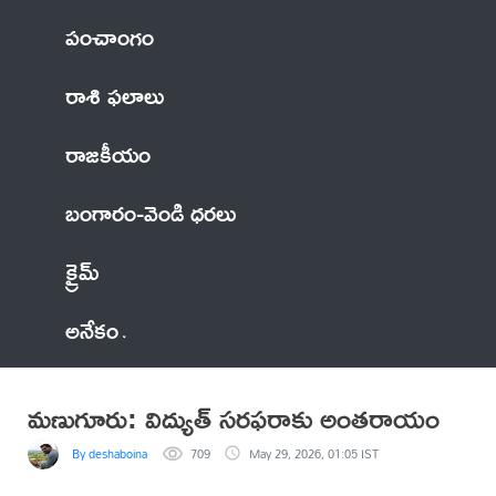
పంచాంగం
రాశి ఫలాలు
రాజకీయం
బంగారం-వెండి ధరలు
క్రైమ్
అనేకం
మణుగూరు: విద్యుత్ సరఫరాకు అంతరాయం
By deshaboina
709
May 29, 2026, 01:05 IST