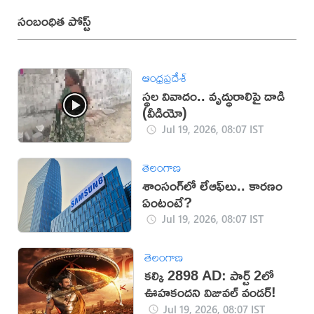
సంబంధిత పోస్ట్
ఆంధ్రప్రదేశ్
స్థల వివాదం.. వృద్ధురాలిపై దాడి
(వీడియో)
Jul 19, 2026, 08:07 IST
తెలంగాణ
శాంసంగ్‌లో లేఆఫ్‌లు.. కారణం
ఏంటంటే?
Jul 19, 2026, 08:07 IST
తెలంగాణ
కల్కి 2898 AD: పార్ట్ 2లో
ఊహకందని విజువల్ వండర్!
Jul 19, 2026, 08:07 IST