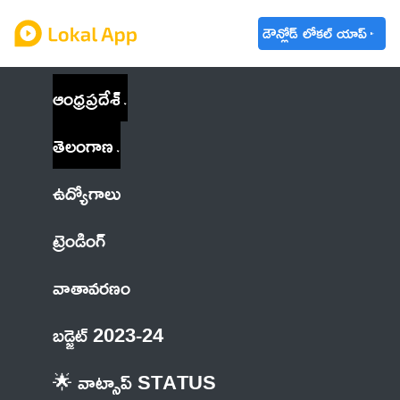
డౌన్లోడ్ లోకల్ యాప్
ఆంధ్రప్రదేశ్
తెలంగాణ
ఉద్యోగాలు
ట్రెండింగ్
వాతావరణం
బడ్జెట్ 2023-24
🌟 వాట్సాప్ STATUS