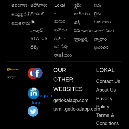
తెలంగాణ
ఉద్యోగాలు
Lokal
క్రైమ్
విద్య
-
ట్రెండింగ్
జాతీయం
రైతు
ఆంధ్రప్రదేశ్
మగువ
కుటుంబం
🌟
భక్తి
తమిళనాడు
వినోదం
వాట్సాప్
సమాచారం
వాతావరణం
STATUS
కరోనా
క్లాసిఫైడ్స్
వ్యాపార
అప్‌డేట్స్
టిప్స్
ప్రపంచం
రాజకీయం
OUR
LOKAL
OTHER
Contact Us
WEBSITES
About Us
Privacy
getlokalapp.com
Policy
tamil.getlokalapp.com
Terms &
Conditions