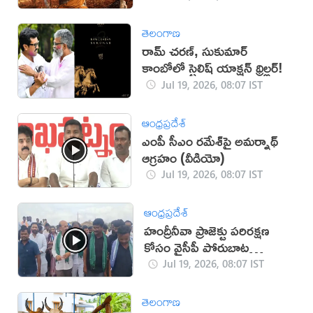
తెలంగాణ
రామ్ చరణ్, సుకుమార్
కాంబోలో స్టైలిష్ యాక్షన్ థ్రిల్లర్!
Jul 19, 2026, 08:07 IST
ఆంధ్రప్రదేశ్
ఎంపీ సీఎం రమేశ్‌పై అమర్నాథ్
ఆగ్రహం (వీడియో)
Jul 19, 2026, 08:07 IST
ఆంధ్రప్రదేశ్
హంద్రీనీవా ప్రాజెక్టు పరిరక్షణ
కోసం వైసీపీ పోరుబాట
(వీడియో)
Jul 19, 2026, 08:07 IST
తెలంగాణ