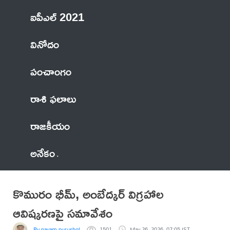
ఐపీఎల్ 2021
వినోదం
పంచాంగం
రాశి ఫలాలు
రాజకీయం
అనేకం
కొమురం భీమ్, అంబేద్కర్ విగ్రహాల
ఆవిష్కరణపై సమావేశం
By payam.purushotham
1501
May 26, 2026, 07:05 IST