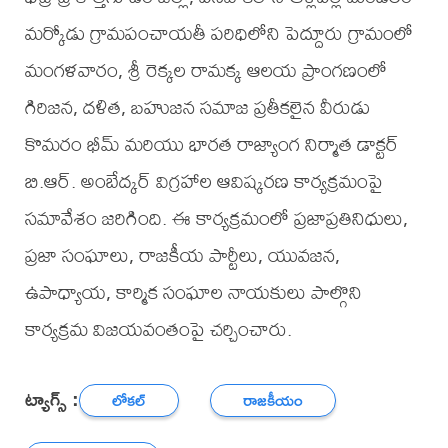
మర్కోడు గ్రామపంచాయతీ పరిధిలోని పెద్దూరు గ్రామంలో
మంగళవారం, శ్రీ రెక్కల రామక్క ఆలయ ప్రాంగణంలో
గిరిజన, దళిత, బహుజన సమాజ ప్రతీకలైన వీరుడు
కొమరం భీమ్ మరియు భారత రాజ్యాంగ నిర్మాత డాక్టర్
బి.ఆర్. అంబేద్కర్ విగ్రహాల ఆవిష్కరణ కార్యక్రమంపై
సమావేశం జరిగింది. ఈ కార్యక్రమంలో ప్రజాప్రతినిధులు,
ప్రజా సంఘాలు, రాజకీయ పార్టీలు, యువజన,
ఉపాధ్యాయ, కార్మిక సంఘాల నాయకులు పాల్గొని
కార్యక్రమ విజయవంతంపై చర్చించారు.
ట్యాగ్స్ :
లోకల్
రాజకీయం