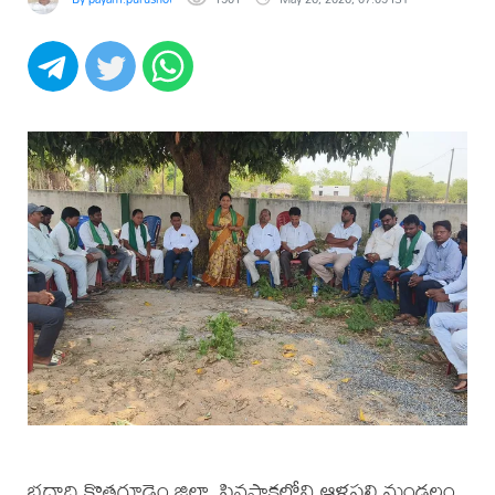
భద్రాద్రి కొత్తగూడెం జిల్లా, పినపాకలోని ఆళ్లపల్లి మండలం