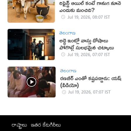
రిఫైన్డ్ ఆయిల్ కంటే గానుగ నూనె
ఎందుకు మంచిది?
Jul 19, 2026, 08:07 IST
తెలంగాణ
అద్దె ఇంట్లో వాస్తు దోషాలు
పోగొట్టే సులభమైన చిట్కాలు
Jul 19, 2026, 07:07 IST
తెలంగాణ
రణబీర్ ఎంతో కష్టపడ్డారు: యష్
(వీడియో)
Jul 19, 2026, 07:07 IST
రాష్ట్రాలు
ఇతర కేటగిరీలు