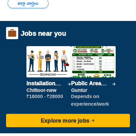
జిల్లా వార్తలు
Jobs near you
Installation
Public Area
Engineer/
Cleaner
Chittoor-new
Guntur
Helper
₹18000 - ₹28000
Depends on
experience/work
Explore more jobs