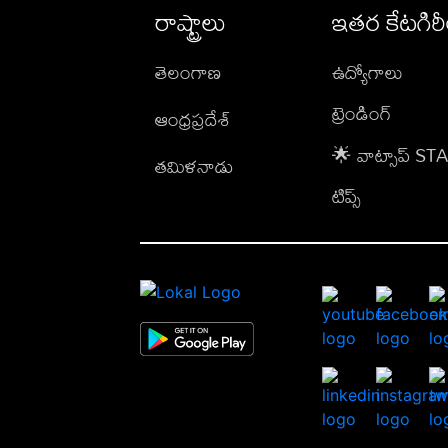
రాష్ట్రాలు
ఇతర కేటగిర
తెలంగాణ
ఉద్యోగాలు
ట్రెండింగ్
ఆంధ్రప్రదేశ్
🌟 వాట్సాప్ S
తమిళనాడు
టిప్స్