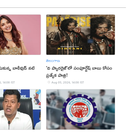
తెలంగాణ
చేసుకున్న బాలీవుడ్ నటి
'ది ప్యారడైజ్'లో సంపూర్ణేష్ బాబు కోసం
ప్రత్యేక పాత్ర!
, 14:08 IST
Aug 05, 2026, 14:08 IST