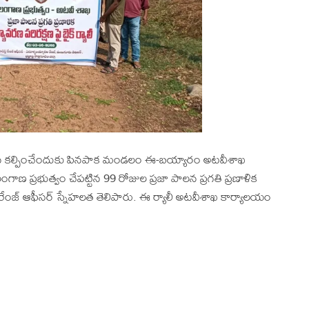
హన కల్పించేందుకు పినపాక మండలం ఈ-బయ్యారం అటవీశాఖ
ంగాణ ప్రభుత్వం చేపట్టిన 99 రోజుల ప్రజా పాలన ప్రగతి ప్రణాళిక
ట్ రేంజ్ ఆఫీసర్ స్నేహలత తెలిపారు. ఈ ర్యాలీ అటవీశాఖ కార్యాలయం