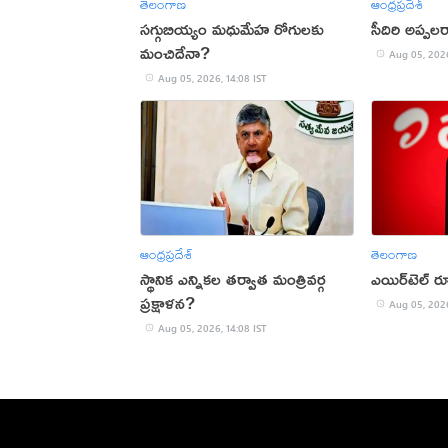
తెలంగాణ
ఆంధ్రప్రదేశ్
సగ్గుబియ్యం మధుమేహ రోగులకు
సీదిరి అప్పల
మంచిదేనా?
Aug 05, 2026
Aug 05, 2026, 14:08 IST
ఆంధ్రప్రదేశ్
తెలంగాణ
స్థానిక ఎన్నికల తర్వాత మంత్రివర్గ
ఎయిర్‌టెల్ ర
ప్రక్షాళన?
Aug 05, 2026
Aug 05, 2026, 14:08 IST