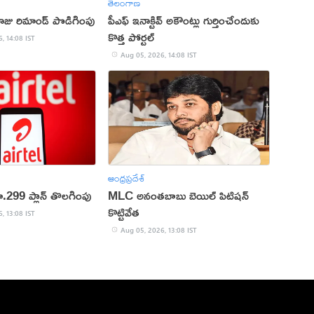
తెలంగాణ
రాజు రిమాండ్ పొడిగింపు
పీఎఫ్ ఇనాక్టివ్ అకౌంట్లు గుర్తించేందుకు
కొత్త పోర్టల్
, 14:08 IST
Aug 05, 2026, 14:08 IST
ఆంధ్రప్రదేశ్
ూ.299 ప్లాన్ తొలగింపు
MLC అనంతబాబు బెయిల్ పిటిషన్
కొట్టివేత
, 13:08 IST
Aug 05, 2026, 13:08 IST