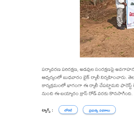
పర్యావరణ పరిరక్షణ, అడవుల సంరక్షణపై అవగా
ఆధ్వర్యంలో బుధవారం బైక్ ర్యాలీ నిర్వహించారు. తెల
కార్యక్రమంలో భాగంగా ఈ ర్యాలీ చేపట్టామని ఫారెస్
నుంచి ఈ-బయ్యారం క్రాస్ రోడ్ వరకు కొనసాగింది.
ట్యాగ్స్ :
లోకల్
ప్రభుత్వ పథకాలు