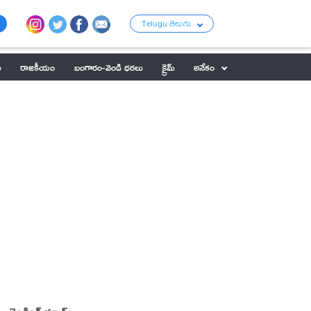
Telugu తెలుగు
ు
రాజకీయం
బంగారం-వెండి ధరలు
క్రైమ్
అనేకం