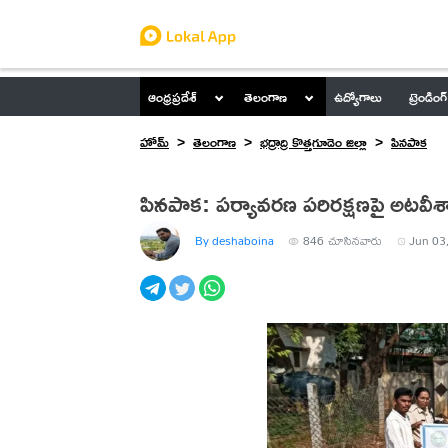
ఆంధ్రప్రదేశ్
తెలంగాణ
ఉద్యోగాలు
ట్రెండింగ్
హోమ్
తెలంగాణ
భద్రాద్రి కొత్తగూడెం జిల్లా
పినపాక
పినపాక: పర్యావరణ పరిరక్షణపై అటవీశాఖ
By deshaboina
846
చూసినవారు
Jun 03