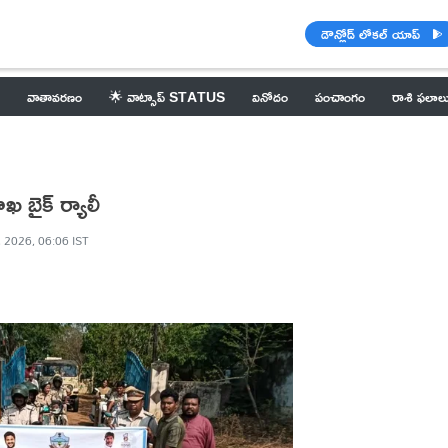
డౌన్లోడ్ లోకల్ యాప్
వాతావరణం
🌟 వాట్సాప్ STATUS
వినోదం
పంచాంగం
రాశి ఫలాల
 బైక్ ర్యాలీ
, 2026, 06:06 IST