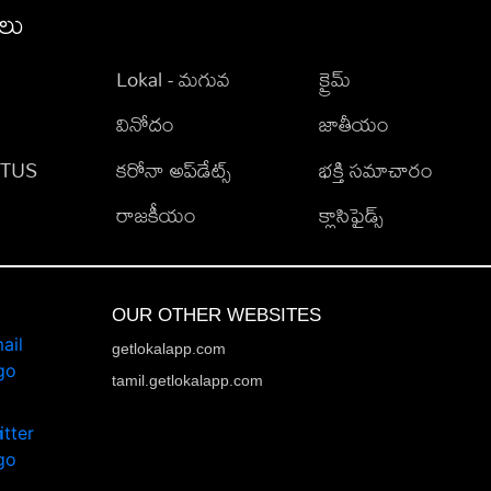
ీలు
Lokal - మగువ
క్రైమ్
వినోదం
జాతీయం
TATUS
కరోనా అప్‌డేట్స్
భక్తి సమాచారం
రాజకీయం
క్లాసిఫైడ్స్
OUR OTHER WEBSITES
getlokalapp.com
tamil.getlokalapp.com