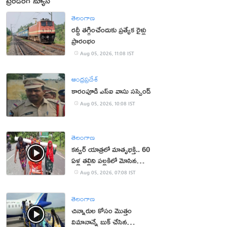
ట్రెండింగ్ న్యూస్
తెలంగాణ
రద్దీ తగ్గించేందుకు ప్రత్యేక రైళ్లు
ప్రారంభం
Aug 05, 2026, 11:08 IST
ఆంధ్రప్రదేశ్
కారంపూడి ఎస్ఐ వాసు స‌స్పెండ్‌
Aug 05, 2026, 10:08 IST
తెలంగాణ
కన్వర్ యాత్రలో మాతృభక్తి.. 60
ఏళ్ల తల్లిని పల్లకిలో మోసిన
కొడుకు, కోడలు!
Aug 05, 2026, 07:08 IST
తెలంగాణ
చిన్నారుల కోసం మొత్తం
విమానాన్నే బుక్ చేసిన