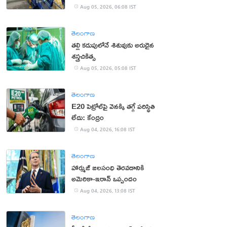
యూట్యూబర్
Aug 05, 2026, 06:08 IST
తెలంగాణ
తల్లి కడుపులోనే శిశువుకు అరుదైన
శస్త్రచికిత్స
Aug 05, 2026, 05:08 IST
తెలంగాణ
E20 పెట్రోల్‌పై వెనక్కి తగ్గే పరిస్థితి
లేదు: కేంద్రం
Aug 04, 2026, 16:08 IST
తెలంగాణ
హార్ముజ్ జలసంధి తెరవడానికి
అమెరికా-ఇరాన్ ఒప్పందం
Aug 04, 2026, 13:08 IST
తెలంగాణ