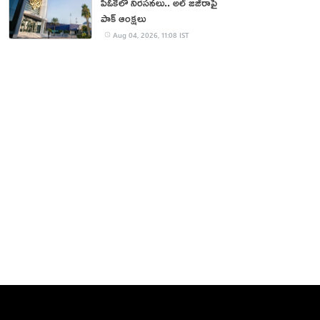
పీఓకేలో నిరసనలు.. అల్ జజీరాపై
పాక్ ఆంక్షలు
Aug 04, 2026, 11:08 IST