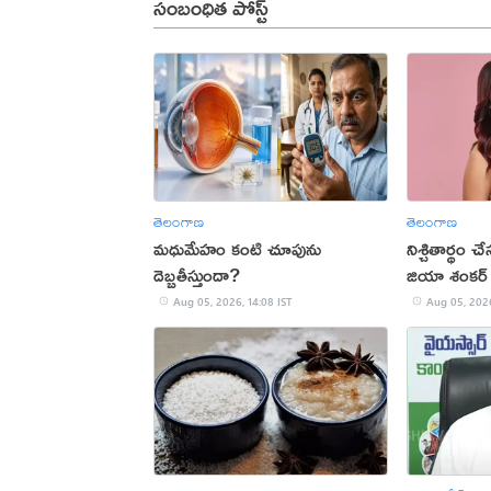
సంబంధిత పోస్ట్
తెలంగాణ
తెలంగాణ
మధుమేహం కంటి చూపును
నిశ్చితార్థం 
దెబ్బతీస్తుందా?
జియా శంకర్
Aug 05, 2026, 14:08 IST
Aug 05, 2026