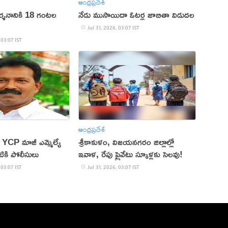
ఆంధ్రప్రదేశ్
వదర్శనానికి 18 గంటల
నేడు ముసాయిదా ఓటర్ల జాబితా విడుదల
Jul 31, 2026, 03:07 IST
 03:07 IST
ఆంధ్రప్రదేశ్
.. YCP మాజీ ఎమ్మెల్యే
శ్రీకాకుళం, విజయనగరం జిల్లాల్లో
ికి పోలీసులు
ఇవాళ, రేపు ప్రైవేటు స్కూళ్లకు సెలవు!
 03:07 IST
Jul 31, 2026, 03:07 IST