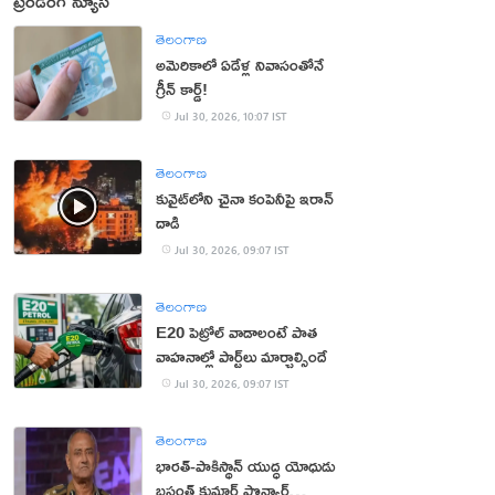
ట్రెండింగ్ న్యూస్
తెలంగాణ
అమెరికాలో ఏడేళ్ల నివాసంతోనే
గ్రీన్ కార్డ్!
Jul 30, 2026, 10:07 IST
తెలంగాణ
కువైట్‌లోని చైనా కంపెనీపై ఇరాన్
దాడి
Jul 30, 2026, 09:07 IST
తెలంగాణ
E20 పెట్రోల్ వాడాలంటే పాత
వాహనాల్లో పార్ట్‌లు మార్చాల్సిందే
Jul 30, 2026, 09:07 IST
తెలంగాణ
భార‌త్‌-పాకిస్థాన్ యుద్ధ యోధుడు
బ‌సంత్ కుమార్ పొన్వార్‌