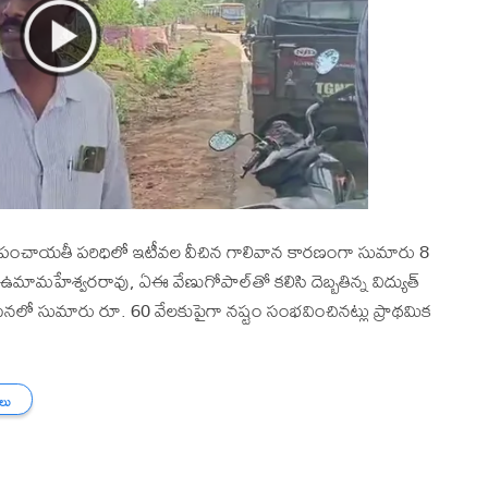
రామపంచాయతీ పరిధిలో ఇటీవల వీచిన గాలివాన కారణంగా సుమారు 8
 ఉమామహేశ్వరరావు, ఏఈ వేణుగోపాల్‌తో కలిసి దెబ్బతిన్న విద్యుత్
టనలో సుమారు రూ. 60 వేలకుపైగా నష్టం సంభవించినట్లు ప్రాథమిక
తలు