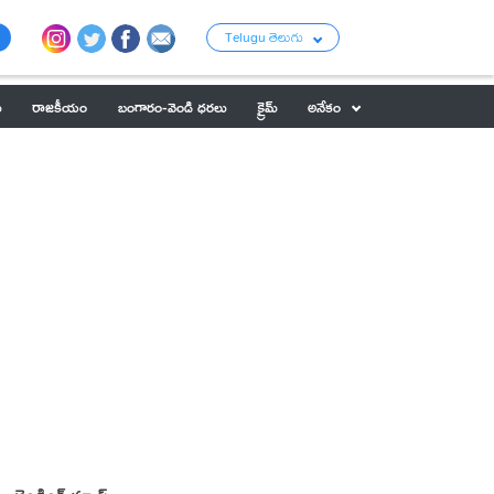
Telugu తెలుగు
ు
రాజకీయం
బంగారం-వెండి ధరలు
క్రైమ్
అనేకం