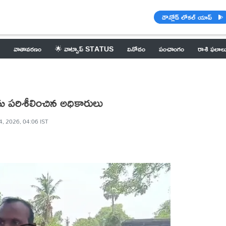
డౌన్లోడ్ లోకల్ యాప్
వాతావరణం
🌟 వాట్సాప్ STATUS
వినోదం
పంచాంగం
రాశి ఫలాల
ను పరిశీలించిన అధికారులు
4, 2026, 04:06 IST