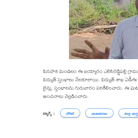
పినపాక మండలం ఈ బయ్యారం ఎలిసిరెడ్డిపల్లి గ్
విద్యుత్ స్తంభాలు నేలకూలాయి. విద్యుత్ శాఖ ఏడీఈ
లైన్లు, స్తంభాలను గురువారం పరిశీలించారు. ఈ ఘ
అంచనాలు వెల్లడించారు.
ట్యాగ్స్ :
లోకల్
వాతావరణం
జిల్లా వార్