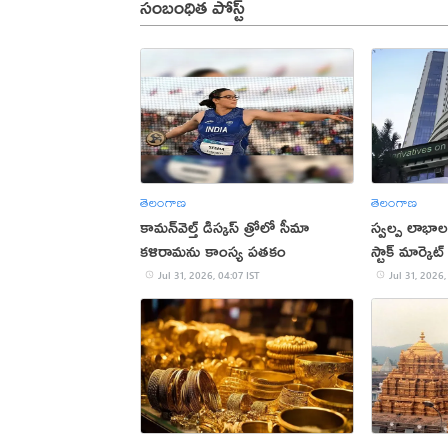
సంబంధిత పోస్ట్
తెలంగాణ
తెలంగాణ
కామన్‌వెల్త్ డిస్కస్ త్రోలో సీమా
స్వల్ప లాభా
కళిరామను కాంస్య పతకం
స్టాక్ మార్కె
Jul 31, 2026, 04:07 IST
Jul 31, 2026,