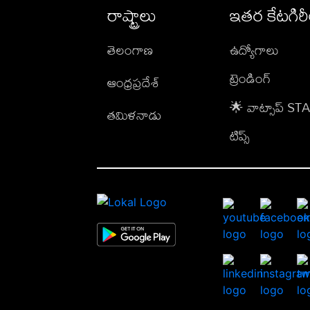
రాష్ట్రాలు
ఇతర కేటగిర
తెలంగాణ
ఉద్యోగాలు
ట్రెండింగ్
ఆంధ్రప్రదేశ్
🌟 వాట్సాప్ S
తమిళనాడు
టిప్స్