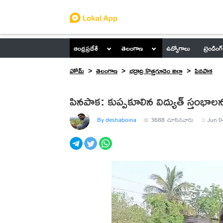
ఆంధ్రప్రదేశ్
తెలంగాణ
ఉద్యోగాలు
ట్రెండింగ్
హోమ్
తెలంగాణ
భద్రాద్రి కొత్తగూడెం జిల్లా
పినపాక
పినపాక: కుప్పకూలిన విద్యుత్ స్తంభాల
By deshaboina
3688
చూసినవారు
Jun 0