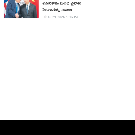
అమెరికాను మించి చైనాకు
పెరుగుతున్న ఆదరణ
Jul 29, 2026, 16:07 IST