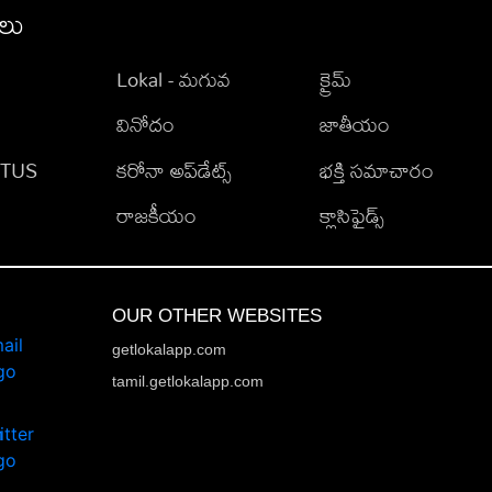
ీలు
Lokal - మగువ
క్రైమ్
వినోదం
జాతీయం
TATUS
కరోనా అప్‌డేట్స్
భక్తి సమాచారం
రాజకీయం
క్లాసిఫైడ్స్
OUR OTHER WEBSITES
getlokalapp.com
tamil.getlokalapp.com