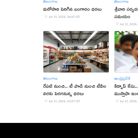
తెలంగాణ
తెలంగాణ
మరోసారి పెరిగిన బంగారం ధరలు
శ్రీవారి సర్
సమయం
Jul 31, 2026, 04:07 IST
Jul 31, 2026,
తెలంగాణ
ఆంధ్రప్రదేశ్
రేపటి నుంచి.. టీ పొడి నుంచి టీవీల
కిడ్నాప్ కేసు
వరకు పెరగనున్న ధరలు
ముస్తాఫా ఇంట
Jul 31, 2026, 03:07 IST
Jul 31, 2026,