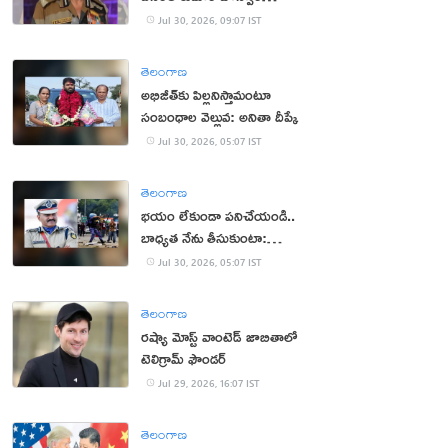
క‌న్నుమూత‌
Jul 30, 2026, 09:07 IST
తెలంగాణ
అభిజీత్‌కు పిల్ల‌నిస్తామంటూ
సంబంధాల వెల్లువ: అనితా దీప్కే
Jul 30, 2026, 05:07 IST
తెలంగాణ
భ‌యం లేకుండా ప‌నిచేయండి..
బాధ్య‌త నేను తీసుకుంటా:
సీఆర్పీఎఫ్ చీఫ్
Jul 30, 2026, 05:07 IST
తెలంగాణ
రష్యా మోస్ట్ వాంటెడ్ జాబితాలో
టెలిగ్రామ్ ఫౌండర్
Jul 29, 2026, 16:07 IST
తెలంగాణ