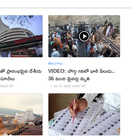
తెలంగాణ
లతో ప్రారంభమైన దేశీయ
VIDEO: బొగ్గు గనిలో భారీ పేలుడు..
ట్ సూచీలు
36 మంది మైనర్లు మృతి
 04:07 IST
Jul 31, 2026, 04:07 IST