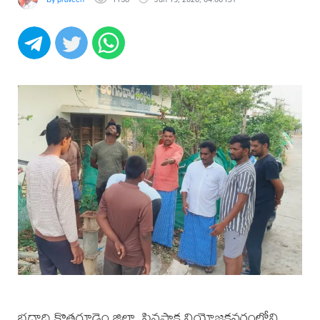
భద్రాద్రి కొత్తగూడెం జిల్లా, పినపాక నియోజకవర్గంలోని