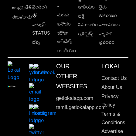
-
ట్రెండింగ్
జాతీయం
రైతు
ఆంధ్రప్రదేశ్
మగువ
కుటుంబం
🌟
భక్తి
తమిళనాడు
వినోదం
వాట్సాప్
సమాచారం
వాతావరణం
STATUS
కరోనా
క్లాసిఫైడ్స్
వ్యాపార
అప్‌డేట్స్
టిప్స్
ప్రపంచం
రాజకీయం
OUR
LOKAL
OTHER
Contact Us
WEBSITES
About Us
Privacy
getlokalapp.com
Policy
tamil.getlokalapp.com
Terms &
Conditions
Advertise