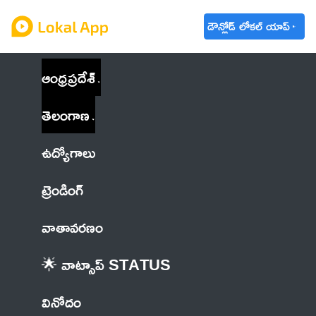
డౌన్లోడ్ లోకల్ యాప్
ఆంధ్రప్రదేశ్
తెలంగాణ
ఉద్యోగాలు
ట్రెండింగ్
వాతావరణం
🌟 వాట్సాప్ STATUS
వినోదం