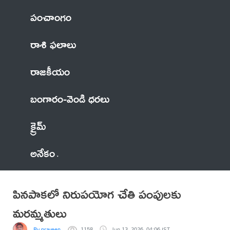
పంచాంగం
రాశి ఫలాలు
రాజకీయం
బంగారం-వెండి ధరలు
క్రైమ్
అనేకం
పినపాకలో నిరుపయోగ చేతి పంపులకు
మరమ్మతులు
By praveen
1158
Jun 13, 2026, 04:06 IST