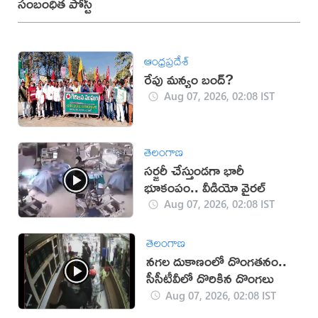
సంబంధిత పోస్ట్
ఆంధ్రప్రదేశ్
రేపు మన్యం బంద్‌?
Aug 07, 2026, 02:08 IST
తెలంగాణ
సర్జరీ చేస్తుండగా భారీ
భూకంపం.. వీడియో వైరల్
Aug 07, 2026, 02:08 IST
తెలంగాణ
నగల దుకాణంలో దొంగతనం..
సీసీటీవీలో దొరికిన దొంగలు
Aug 07, 2026, 02:08 IST