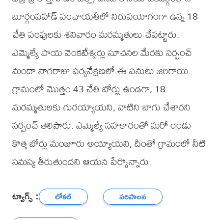
బూర్గంపహాడ్ పంచాయతీలో నిరుపయోగంగా ఉన్న 18
చేతి పంపులకు శనివారం మరమ్మతులు చేపట్టారు.
ఎమ్మెల్యే పాయ వెంకటేశ్వర్లు సూచనల మేరకు సర్పంచ్
మందా నాగరాజు పర్యవేక్షణలో ఈ పనులు జరిగాయి.
గ్రామంలో మొత్తం 43 చేతి బోర్లు ఉండగా, 18
మరమ్మతులకు గురయ్యాయని, వాటిని బాగు చేశారని
సర్పంచ్ తెలిపారు. ఎమ్మెల్యే సహకారంతో మరో రెండు
కొత్త బోర్లు మంజూరు అయ్యాయని, దీంతో గ్రామంలో నీటి
సమస్య తీరుతుందని ఆయన పేర్కొన్నారు.
ట్యాగ్స్ :
లోకల్
పరిపాలన