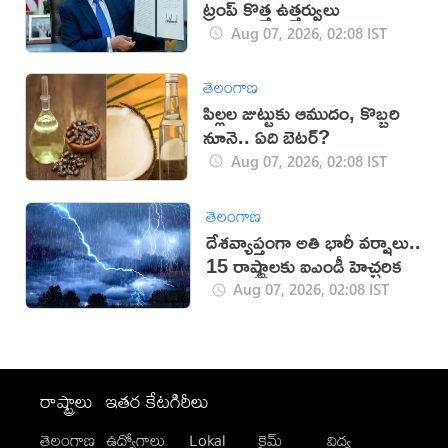
ట్రంప్ కొత్త ఉత్తర్వులు
Aug 07, 2026, 02:08 IST
తెలంగాణ
పిల్లల జుట్టుకు ఆముదం, కొబ్బరి
నూనె.. ఏది బెటర్?
Aug 07, 2026, 02:08 IST
తెలంగాణ
దేశవ్యాప్తంగా అతి భారీ వర్షాలు..
15 రాష్ట్రాలకు ఐఎండీ హెచ్చరిక
Aug 07, 2026, 02:08 IST
రాష్ట్రాలు
ఇతర కేటగిరీలు
తెలంగాణ
ఉద్యోగాలు
Lokal
క్రైమ్
విద్య