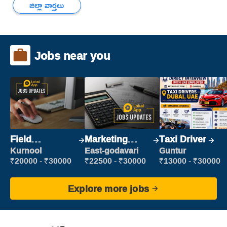
జిల్లా వార్తలు
Jobs near you
Field
Marketing
Taxi Driver
Marketing
Executive
Kurnool
East-godavari
Guntur
Executive
₹20000 - ₹30000
₹22500 - ₹30000
₹13000 - ₹30000
Explore more jobs