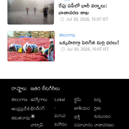
రేపు ఏపీలో భారీ వర్షాలు:
వాతావరణ శాఖ
Jul 30, 2026, 15:07 IST
తెలంగాణ
ఒక్కసారిగ్గా పెరిగిన మిర్చి ధరలు!
Jul 30, 2026, 15:07 IST
రాష్ట్రాలు
ఇతర కేటగిరీలు
తెలంగాణ
ఉద్యోగాలు
Lokal
క్రైమ్
విద్య
-
ట్రెండింగ్
జాతీయం
రైతు
ఆంధ్రప్రదేశ్
మగువ
కుటుంబం
🌟
భక్తి
తమిళనాడు
వినోదం
వాట్సాప్
సమాచారం
వాతావరణం