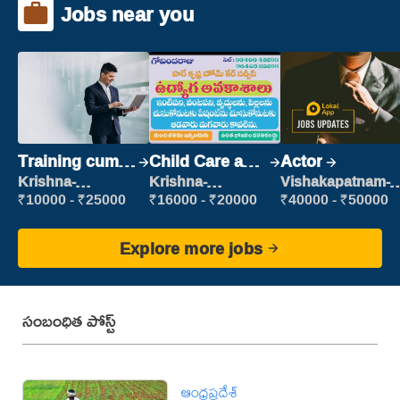
Jobs near you
Training cum
Child Care and
Actor
Placement
Patient care
Krishna-
Krishna-
Vishakapatnam-
vijayawada
vijayawada
new
₹10000 - ₹25000
₹16000 - ₹20000
₹40000 - ₹50000
Explore more jobs
సంబంధిత పోస్ట్
ఆంధ్రప్రదేశ్