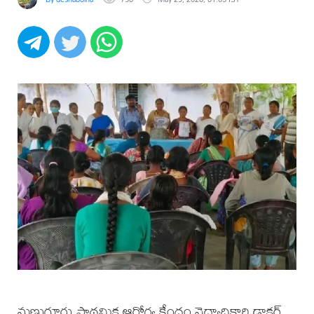
మణుగూరు ప్రాథమిక ఆరోగ్య కేంద్రం వైద్యాధికారి డాక్టర్