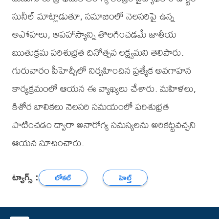
సునీల్ మాట్లాడుతూ, సమాజంలో నెలసరిపై ఉన్న
అపోహలు, అపహాస్యాన్ని తొలగించడమే జాతీయ
ఋతుక్రమ పరిశుభ్రత దినోత్సవ లక్ష్యమని తెలిపారు.
గురువారం పీహెచ్సీలో నిర్వహించిన ప్రత్యేక అవగాహన
కార్యక్రమంలో ఆయన ఈ వ్యాఖ్యలు చేశారు. మహిళలు,
కిశోర బాలికలు నెలసరి సమయంలో పరిశుభ్రత
పాటించడం ద్వారా అనారోగ్య సమస్యలను అరికట్టవచ్చని
ఆయన సూచించారు.
ట్యాగ్స్ :
లోకల్
హెల్త్