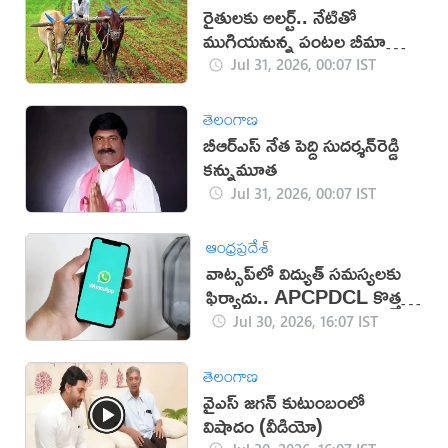
రైతులకు అలర్ట్.. నేటితో
ముగియనున్న పంటల బీమా
గడువు
Jul 31, 2026, 00:07 IST
తెలంగాణ
బీఆర్‌ఎస్ నేత పెద్ది సుదర్శన్‌రెడ్డి
కన్నుమూత
Jul 31, 2026, 00:07 IST
ఆంధ్రప్రదేశ్
వాట్సప్‌లో విద్యుత్ సమస్యలకు
ఫిర్యాదు.. APCPDCL కొత్త
సేవలు
Jul 30, 2026, 16:07 IST
తెలంగాణ
వైఎస్ జగన్ కుటుంబంలో
విషాదం (వీడియో)