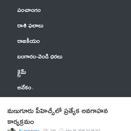
పంచాంగం
రాశి ఫలాలు
రాజకీయం
బంగారం-వెండి ధరలు
క్రైమ్
అనేకం
మణుగూరు పీహెచ్సీలో ప్రత్యేక అవగాహన
కార్యక్రమం
By deshaboina
730
May 29, 2026, 01:05 IST