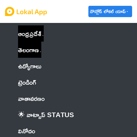
డౌన్లోడ్ లోకల్ యాప్
ఆంధ్రప్రదేశ్
తెలంగాణ
ఉద్యోగాలు
ట్రెండింగ్
వాతావరణం
🌟 వాట్సాప్ STATUS
వినోదం