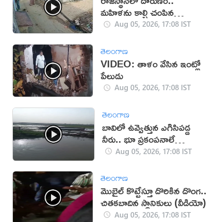
రాజస్థాన్‌లో దారుణం..
మహిళను కాల్చి చంపిన
యువకుడు (వీడియో)
Aug 05, 2026, 17:08 IST
తెలంగాణ
VIDEO: తాళం వేసిన ఇంట్లో
పేలుడు
Aug 05, 2026, 17:08 IST
తెలంగాణ
బావిలో ఉవ్వెత్తున ఎగిసిపడ్డ
నీరు.. భూ ప్రకంపనాలే
కారణమా?
Aug 05, 2026, 17:08 IST
తెలంగాణ
మొబైల్ కొట్టేస్తూ దొరికిన దొంగ..
చితకబాదిన స్థానికులు (వీడియో)
Aug 05, 2026, 17:08 IST