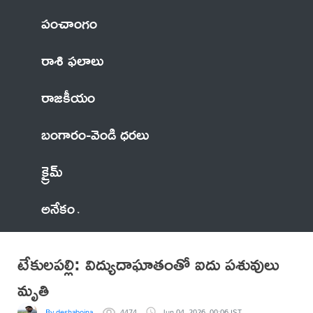
పంచాంగం
రాశి ఫలాలు
రాజకీయం
బంగారం-వెండి ధరలు
క్రైమ్
అనేకం
టేకులపల్లి: విద్యుదాఘాతంతో ఐదు పశువులు
మృతి
By deshaboina
4474
Jun 04, 2026, 00:06 IST