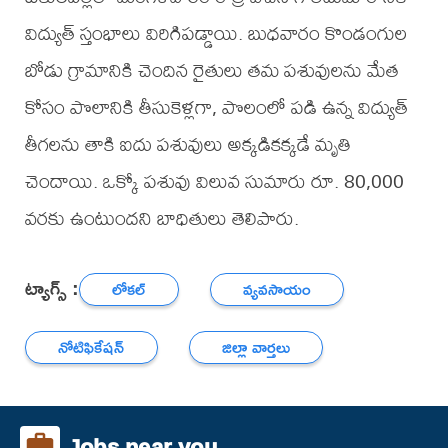
విద్యుత్ స్తంభాలు విరిగిపడ్డాయి. బుధవారం కొండంగుల
బోడు గ్రామానికి చెందిన రైతులు తమ పశువులను మేత
కోసం పొలానికి తీసుకెళ్లగా, పొలంలో పడి ఉన్న విద్యుత్
తీగలను తాకి ఐదు పశువులు అక్కడికక్కడే మృతి
చెందాయి. ఒక్కో పశువు విలువ సుమారు రూ. 80,000
వరకు ఉంటుందని బాధితులు తెలిపారు.
ట్యాగ్స్ :
లోకల్
వ్యవసాయం
నోటిఫికేషన్
జిల్లా వార్తలు
Jobs near you