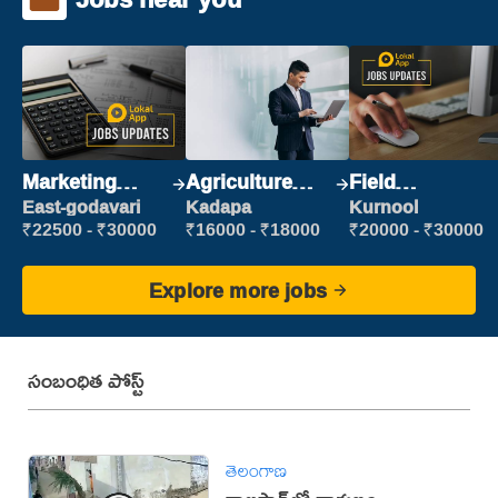
Marketing
Agriculture
Field
Executive
Labour
Marketing
East-godavari
Kadapa
Kurnool
Executive
₹22500 - ₹30000
₹16000 - ₹18000
₹20000 - ₹30000
Explore more jobs
సంబంధిత పోస్ట్
తెలంగాణ