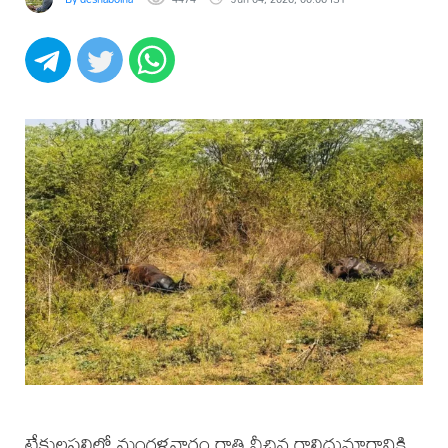
టేకులపల్లిలో మంగళవారం రాత్రి వీచిన గాలిదుమారానికి