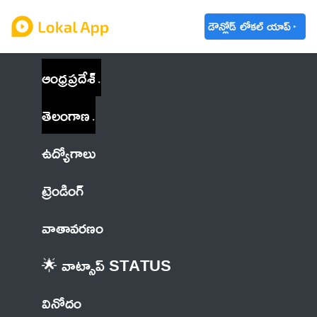
డౌన్లోడ్ లోకల్ యాప్
ఆంధ్రప్రదేశ్
తెలంగాణ
ఉద్యోగాలు
ట్రెండింగ్
వాతావరణం
🌟 వాట్సాప్ STATUS
వినోదం