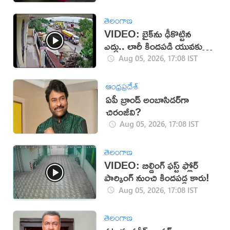
తెలంగాణ
VIDEO: బైక్‌ను ఢీకొట్టిన
ఎద్దు.. లారీ కిందపడి యువకుడు
మృతి!
Aug 05, 2026, 17:08 IST
ఆంధ్రప్రదేశ్
ఏపీ బ్రాండ్ అంబాసిడర్‌గా
చిరంజీవి?
Aug 05, 2026, 17:08 IST
తెలంగాణ
VIDEO: బిల్డింగ్ ఫస్ట్ ఫ్లోర్
పార్కింగ్ నుంచి కిందపడ్డ కారు!
Aug 05, 2026, 17:08 IST
తెలంగాణ