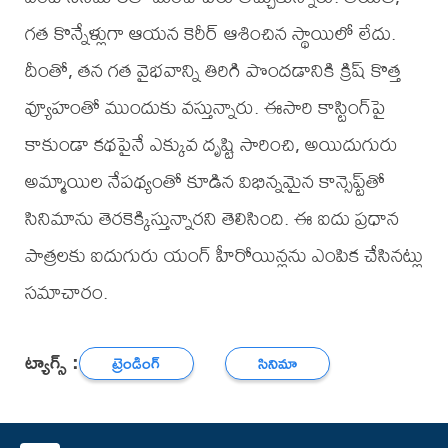
గత కొన్నేళ్లుగా ఆయన కెరీర్ ఆశించిన స్థాయిలో లేదు.
దీంతో, తన గత వైభవాన్ని తిరిగి పొందడానికి క్రిష్‌ కొత్త
వ్యూహంతో ముందుకు వస్తున్నారు. ఈసారి కాస్టింగ్‌పై
కాకుండా కథపైనే ఎక్కువ దృష్టి సారించి, అయిదుగురు
అమ్మాయిల నేపథ్యంతో కూడిన విభిన్నమైన కాన్సెప్ట్‌తో
సినిమాను తెరకెక్కిస్తున్నారని తెలిసింది. ఈ ఐదు ప్రధాన
పాత్రలకు ఐదుగురు యంగ్‌ హీరోయిన్లను ఎంపిక చేసినట్లు
సమాచారం.
ట్యాగ్స్ :
ట్రెండింగ్
సినిమా