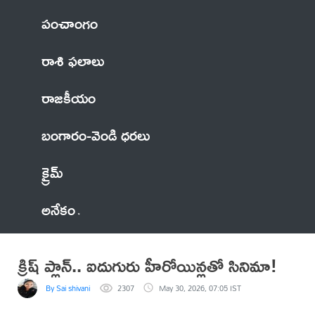
పంచాంగం
రాశి ఫలాలు
రాజకీయం
బంగారం-వెండి ధరలు
క్రైమ్
అనేకం
క్రిష్ ప్లాన్.. ఐదుగురు హీరోయిన్లతో సినిమా!
By Sai shivani
2307
May 30, 2026, 07:05 IST