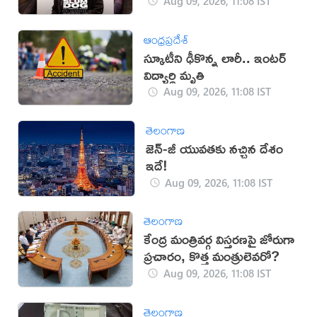
Aug 09, 2026, 11:08 IST
ఆంధ్రప్రదేశ్
స్కూటీని ఢీకొన్న లారీ.. ఇంటర్‌
విద్యార్థి మృతి
Aug 09, 2026, 11:08 IST
తెలంగాణ
జెన్-జీ యువతకు నచ్చిన దేశం
ఇదే!
Aug 09, 2026, 11:08 IST
తెలంగాణ
కేంద్ర మంత్రివర్గ విస్తరణపై జోరుగా
ప్రచారం, కొత్త మంత్రులెవరో?
Aug 09, 2026, 11:08 IST
తెలంగాణ