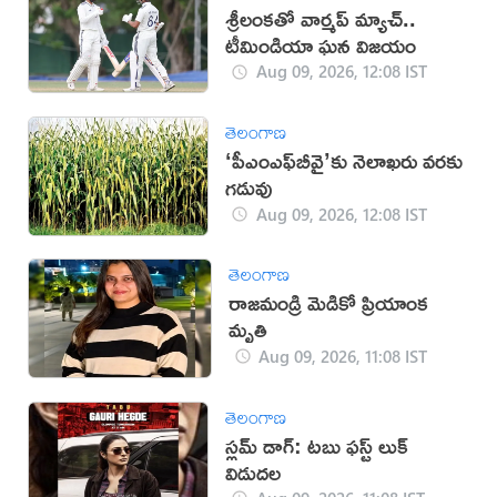
శ్రీలంకతో వార్మప్‌ మ్యాచ్..
టీమిండియా ఘన విజయం
Aug 09, 2026, 12:08 IST
తెలంగాణ
‘పీఎంఎఫ్‌బీవై’కు నెలాఖరు వరకు
గడువు
Aug 09, 2026, 12:08 IST
తెలంగాణ
రాజమండ్రి మెడికో ప్రియాంక
మృతి
Aug 09, 2026, 11:08 IST
తెలంగాణ
స్లమ్ డాగ్: టబు ఫస్ట్ లుక్
విడుదల