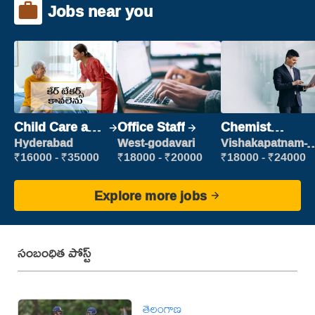
Jobs near you
Child Care and
Office Staff
Chemist
Patient care
Production
Hyderabad
West-godavari
Vishakapatnam-
new
Executive
₹16000 - ₹35000
₹18000 - ₹20000
₹18000 - ₹24000
Explore more jobs
సంబంధిత పోస్ట్
తెలంగాణ