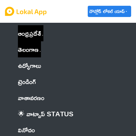
డౌన్లోడ్ లోకల్ యాప్
ఆంధ్రప్రదేశ్
తెలంగాణ
ఉద్యోగాలు
ట్రెండింగ్
వాతావరణం
🌟 వాట్సాప్ STATUS
వినోదం