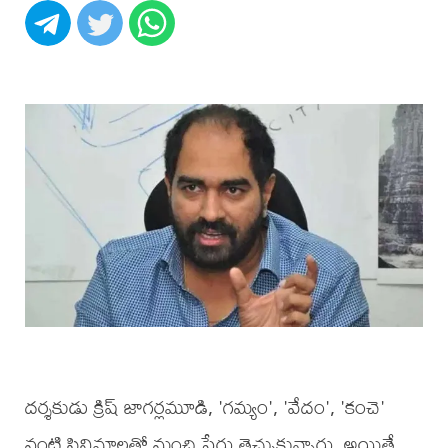
దర్శకుడు క్రిష్‌ జాగర్లమూడి, 'గమ్యం', 'వేదం', 'కంచె'
వంటి సినిమాలతో మంచి పేరు తెచ్చుకున్నారు. అయితే,