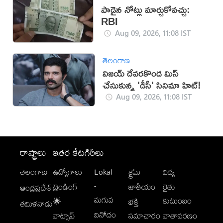
పాడైన నోట్లు మార్చుకోవచ్చు:
RBI
Aug 09, 2026, 11:08 IST
తెలంగాణ
విజయ్ దేవరకొండ మిస్
చేసుకున్న 'డీసీ' సినిమా హిట్!
Aug 09, 2026, 11:08 IST
రాష్ట్రాలు
ఇతర కేటగిరీలు
తెలంగాణ
ఉద్యోగాలు
Lokal
క్రైమ్
విద్య
-
ట్రెండింగ్
జాతీయం
రైతు
ఆంధ్రప్రదేశ్
మగువ
కుటుంబం
🌟
భక్తి
తమిళనాడు
వినోదం
వాట్సాప్
సమాచారం
వాతావరణం