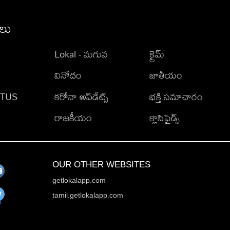
ీలు
Lokal - మగువ
క్రైమ్
వినోదం
జాతీయం
TATUS
కరోనా అప్‌డేట్స్
భక్తి సమాచారం
రాజకీయం
క్లాసిఫైడ్స్
OUR OTHER WEBSITES
getlokalapp.com
tamil.getlokalapp.com