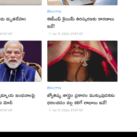
తెలంగాణ
కందు మృతదేహం
ఈపీఎఫ్ క్లెయిమ్ తిరస్కరణకు కారణాలు
ఇవే!
 07:07 IST
Jul 17, 2026, 07:07 IST
తెలంగాణ
్యామ్నాయ ఇంధనాలపై
జ్యోతిష్య శాస్త్రం ప్రకారం ముక్కుపుడకను
ని మోదీ
ధరించడం వల్ల కలిగే లాభాలు ఇవే!
 07:07 IST
Jul 17, 2026, 07:07 IST