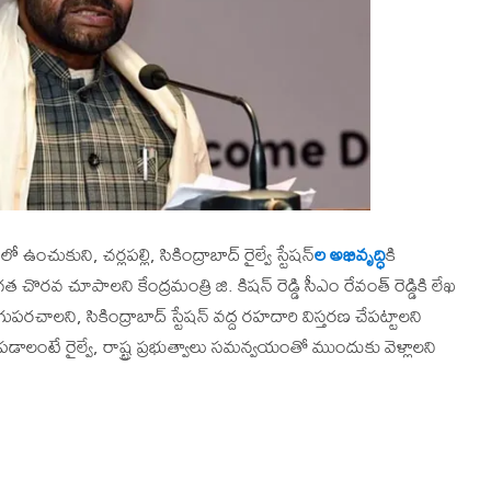
ంచుకుని, చర్లపల్లి, సికింద్రాబాద్ రైల్వే స్టేషన్
ల అభివృద్ధి
కి
రవ చూపాలని కేంద్రమంత్రి జి. కిషన్ రెడ్డి సీఎం రేవంత్ రెడ్డికి లేఖ
ుపరచాలని, సికింద్రాబాద్ స్టేషన్ వద్ద రహదారి విస్తరణ చేపట్టాలని
డాలంటే రైల్వే, రాష్ట్ర ప్రభుత్వాలు సమన్వయంతో ముందుకు వెళ్లాలని