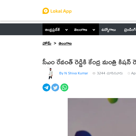
ఆంధ్రప్రదేశ్
తెలంగాణ
ఉద్యోగాలు
ట్రెండింగ్
హోమ్
తెలంగాణ
సీఎం రేవంత్ రెడ్డికి కేంద్ర మంత్రి కిషన్ రె
By N Shiva Kumar
3244
చూసినవారు
Ap