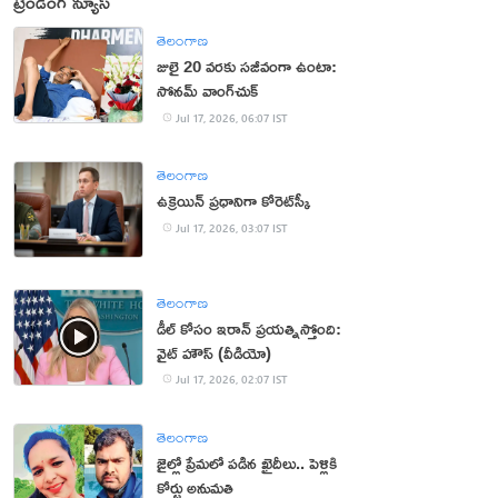
ట్రెండింగ్ న్యూస్
తెలంగాణ
జులై 20 వరకు సజీవంగా ఉంటా:
సోనమ్‌ వాంగ్‌చుక్‌
Jul 17, 2026, 06:07 IST
తెలంగాణ
ఉక్రెయిన్ ప్రధానిగా కోరెట్‌స్కీ
Jul 17, 2026, 03:07 IST
తెలంగాణ
డీల్ కోసం ఇరాన్ ప్రయత్నిస్తోంది:
వైట్ హౌస్ (వీడియో)
Jul 17, 2026, 02:07 IST
తెలంగాణ
జైల్లో ప్రేమలో పడిన ఖైదీలు.. పెళ్లికి
కోర్టు అనుమతి