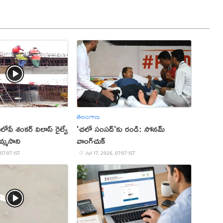
తెలంగాణ
లోపే శంకర్ విలాస్ రైల్వే
'చలో సంసద్'కు రండి: సోనమ్
పెమ్మసాని
వాంగ్‌చుక్
 07:07 IST
Jul 17, 2026, 07:07 IST