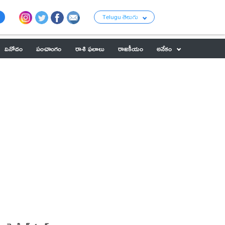
Telugu తెలుగు
వినోదం
పంచాంగం
రాశి ఫలాలు
రాజకీయం
అనేకం