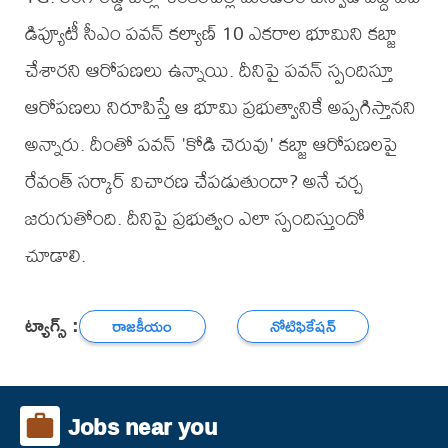
డిప్యూటీ సీఎం పవన్ కల్యాణ్ 10 ఎకరాల భూమిని కబ్జా
చేశారని ఆరోప‌ణ‌లు ఉన్నాయి. దీనిపై పవన్ స్పందిస్తూ
ఆరోపణలు నిరూపిస్తే ఆ భూమి ప్రభుత్వానికే అప్పగిస్తానని
అన్నారు. దీంతో ప‌వ‌న్ 'కోడి చెరువు' క‌బ్జా ఆరోప‌ణ‌ల‌పై
రేవంత్ స‌ర్కార్ విచార‌ణ చేప‌డుతుందా? అనే చర్చ
జరుగుతోంది. దీనిపై ప్రభుత్వం ఎలా స్పందిస్తుందో
చూడాలి.
ట్యాగ్స్ :
రాజకీయం
నోటిఫికేషన్
Jobs near you