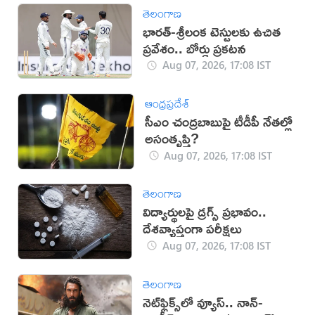
తెలంగాణ
భారత్-శ్రీలంక టెస్టులకు ఉచిత
ప్రవేశం.. బోర్డు ప్రకటన
Aug 07, 2026, 17:08 IST
ఆంధ్రప్రదేశ్
సీఎం చంద్రబాబుపై టీడీపీ నేతల్లో
అసంతృప్తి?
Aug 07, 2026, 17:08 IST
తెలంగాణ
విద్యార్థులపై డ్రగ్స్ ప్రభావం..
దేశవ్యాప్తంగా పరీక్షలు
Aug 07, 2026, 17:08 IST
తెలంగాణ
నెట్‌ఫ్లిక్స్‌లో వ్యూస్.. నాన్-