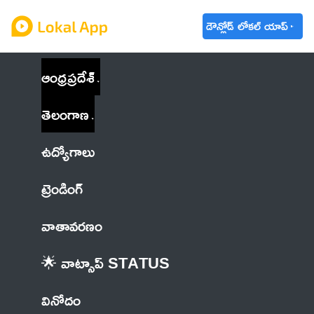
డౌన్లోడ్ లోకల్ యాప్
ఆంధ్రప్రదేశ్
తెలంగాణ
ఉద్యోగాలు
ట్రెండింగ్
వాతావరణం
🌟 వాట్సాప్ STATUS
వినోదం