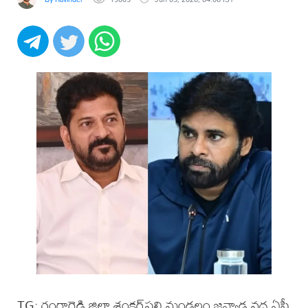
TG: రంగారెడ్డి జిల్లా శంకర్‌పల్లి మండలం జన్వాడ వద్ద ఏపీ