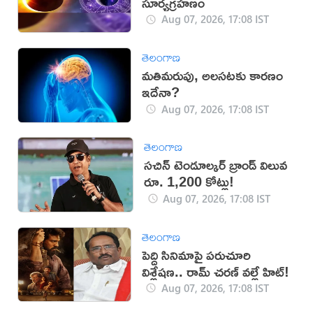
సూర్యగ్రహణం
Aug 07, 2026, 17:08 IST
తెలంగాణ
మతిమరుపు, అలసటకు కారణం
ఇదేనా?
Aug 07, 2026, 17:08 IST
తెలంగాణ
సచిన్ టెండూల్కర్ బ్రాండ్ విలువ
రూ. 1,200 కోట్లు!
Aug 07, 2026, 17:08 IST
తెలంగాణ
పెద్ది సినిమాపై పరుచూరి
విశ్లేషణ.. రామ్ చరణ్ వల్లే హిట్!
Aug 07, 2026, 17:08 IST