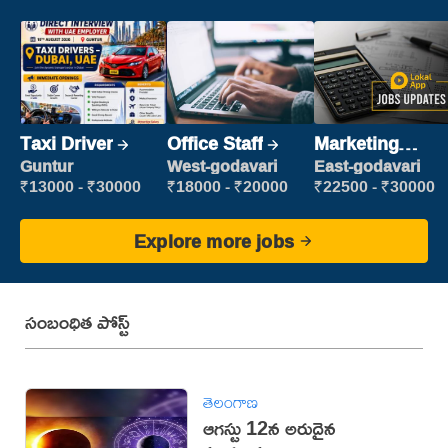
Taxi Driver
Office Staff
Marketing
Executive
Guntur
West-godavari
East-godavari
₹13000 - ₹30000
₹18000 - ₹20000
₹22500 - ₹30000
Explore more jobs
సంబంధిత పోస్ట్
తెలంగాణ
ఆగస్టు 12న అరుదైన