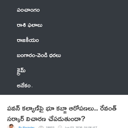
పంచాంగం
రాశి ఫలాలు
రాజకీయం
బంగారం-వెండి ధరలు
క్రైమ్
అనేకం
ప‌వ‌న్ కల్యాణ్‌పై భూ క‌బ్జా ఆరోప‌ణ‌లు.. రేవంత్
స‌ర్కార్ విచార‌ణ చేప‌డుతుందా?
By Ravinder
19003
Jun 03, 2026, 04:06 IST