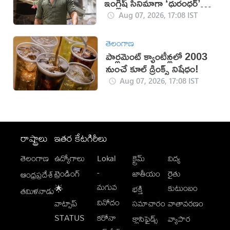
ఇంగ్లీష్ సినిమాగా ‘ధురంధర్’
రికార్డు
Aug 07, 2026, 17:08 IST
తెలంగాణ
పార్లమెంట్ క్యాంటీన్లలో 2003
నుంచే కూల్ డ్రింక్స్ నిషేధం!
Aug 07, 2026, 17:08 IST
రాష్ట్రాలు
ఇతర కేటగిరీలు
తెలంగాణ
ఉద్యోగాలు
Lokal
క్రైమ్
విద్య
-
ట్రెండింగ్
జాతీయం
రైతు
ఆంధ్రప్రదేశ్
మగువ
కుటుంబం
🌟
భక్తి
తమిళనాడు
వినోదం
వాట్సాప్
సమాచారం
వాతావరణం
STATUS
కరోనా
క్లాసిఫైడ్స్
వ్యాపార