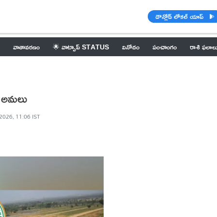
డౌన్లోడ్ లోకల్ యాప్
వాతావరణం
🌟 వాట్సాప్ STATUS
వినోదం
పంచాంగం
రాశి ఫలాల
ి అమలు
2026, 11:06 IST