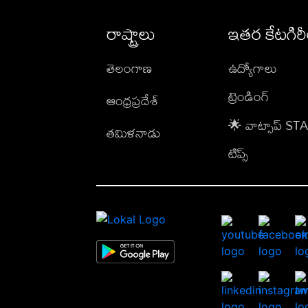
రాష్ట్రాలు
ఇతర కేటగిర
తెలంగాణ
ఉద్యోగాలు
ట్రెండింగ్
ఆంధ్రప్రదేశ్
🌟 వాట్సాప్ S
తమిళనాడు
టిప్స్