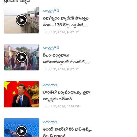
ట్రెండింగ్ న్యూస్
ఆంధ్రప్రదేశ్
ధవళేశ్వరం బ్యారేజీకి పోటెత్తిన
వరద.. 175 గేట్లు ఎత్తి నీటి
విడుదల
Jul 31, 2026, 14:07 IST
ఆంధ్రప్రదేశ్
సీఎం చంద్రబాబు
నియోజకవర్గంలో మంచినీటి
కష్టాలు.. మహిళలు ఆందోళన
Jul 31, 2026, 12:07 IST
తెలంగాణ
భారత్‌లో పర్యటించనున్న చైనా
అధ్యక్షుడు జిన్‌పింగ్
Jul 31, 2026, 08:07 IST
తెలంగాణ
అండర్ వాటర్‌లో 86 పుష్-అప్స్..
గిన్నిస్ రికార్డు!