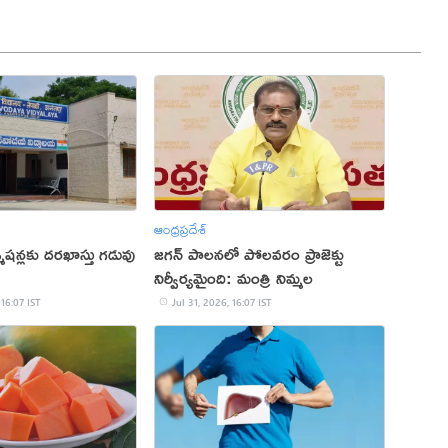
ఆంధ్రప్రదేశ్
షన్లకు దరఖాస్తు గడువు
జగన్‌ పాలనలో పోలవరం ప్రాజెక్టు
నిర్వీర్యమైంది: మంత్రి నిమ్మల
 16:07 IST
Jul 31, 2026, 16:07 IST