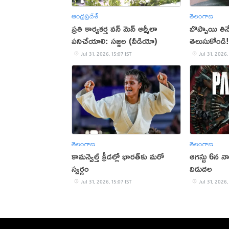
ఆంధ్రప్రదేశ్
తెలంగాణ
ప్రతి కార్యకర్త వన్ మెన్ ఆర్మీలా
బొప్పాయి త
పనిచేయాలి: సజ్జల (వీడియో)
తెలుసుకోండి!
Jul 31, 2026, 15:07 IST
Jul 31, 2026,
తెలంగాణ
తెలంగాణ
కామన్వెల్త్ క్రీడల్లో భారత్‌కు మరో
ఆగస్టు 6న నాన
స్వర్ణం
విడుదల
Jul 31, 2026, 15:07 IST
Jul 31, 2026,