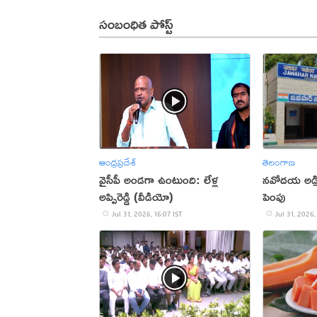
సంబంధిత పోస్ట్
ఆంధ్రప్రదేశ్
తెలంగాణ
వైసీపీ అండగా ఉంటుంది: లేళ్ల
నవోదయ అడ్మి
అప్పిరెడ్డి (వీడియో)
పెంపు
Jul 31, 2026, 16:07 IST
Jul 31, 2026,