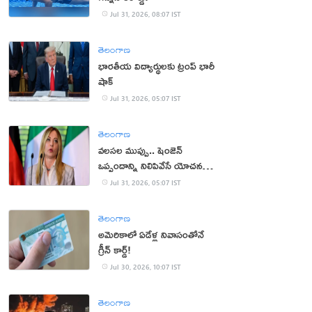
Jul 31, 2026, 08:07 IST
తెలంగాణ
భారతీయ విద్యార్థులకు ట్రంప్ భారీ
షాక్
Jul 31, 2026, 05:07 IST
తెలంగాణ
వలసల ముప్పు.. షెంజెన్
ఒప్పందాన్ని నిలిపివేసే యోచనలో
ఇటలీ ప్రధాని
Jul 31, 2026, 05:07 IST
తెలంగాణ
అమెరికాలో ఏడేళ్ల నివాసంతోనే
గ్రీన్ కార్డ్!
Jul 30, 2026, 10:07 IST
తెలంగాణ