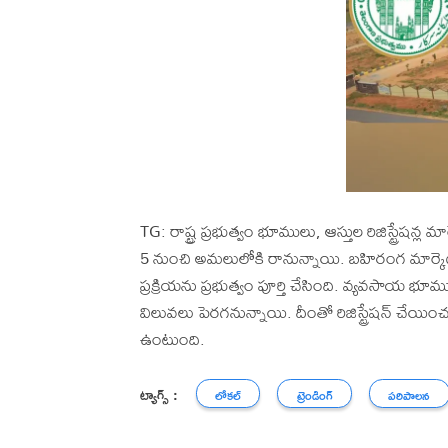
TG: రాష్ట్ర ప్రభుత్వం భూములు, ఆస్తుల రిజిస్ట్రేష
5 నుంచి అమలులోకి రానున్నాయి. బహిరంగ మార్కెట్
ప్రక్రియను ప్రభుత్వం పూర్తి చేసింది. వ్యవసాయ భూములు, 
విలువలు పెరగనున్నాయి. దీంతో రిజిస్ట్రేషన్ చేయించు
ఉంటుంది.
ట్యాగ్స్ :
లోకల్
ట్రెండింగ్
పరిపాలన