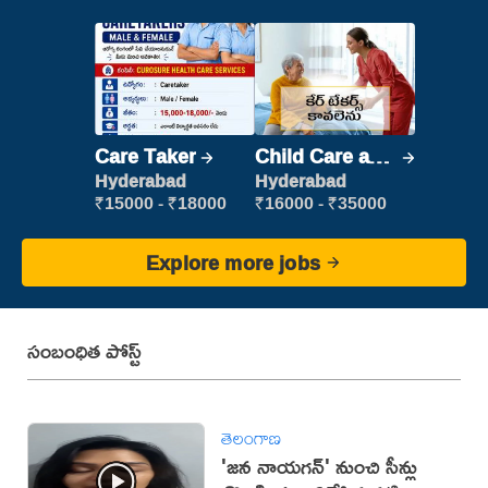
Care Taker
Child Care and
Patient care
Hyderabad
Hyderabad
₹15000 - ₹18000
₹16000 - ₹35000
Explore more jobs
సంబంధిత పోస్ట్
తెలంగాణ
'జన నాయగన్' నుంచి సీన్లు