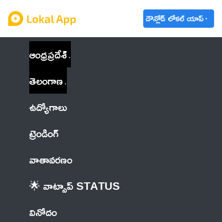
డౌన్లోడ్ లోకల్ యాప్
ఆంధ్రప్రదేశ్
తెలంగాణ
ఉద్యోగాలు
ట్రెండింగ్
వాతావరణం
🌟 వాట్సాప్ STATUS
వినోదం