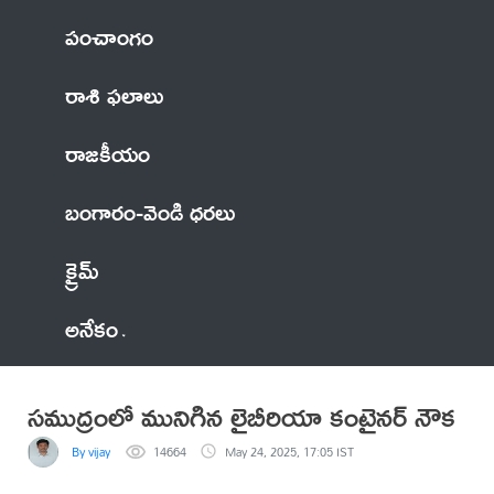
పంచాంగం
రాశి ఫలాలు
రాజకీయం
బంగారం-వెండి ధరలు
క్రైమ్
అనేకం
సముద్రంలో మునిగిన లైబీరియా కంటైనర్ నౌక
By vijay
14664
May 24, 2025, 17:05 IST