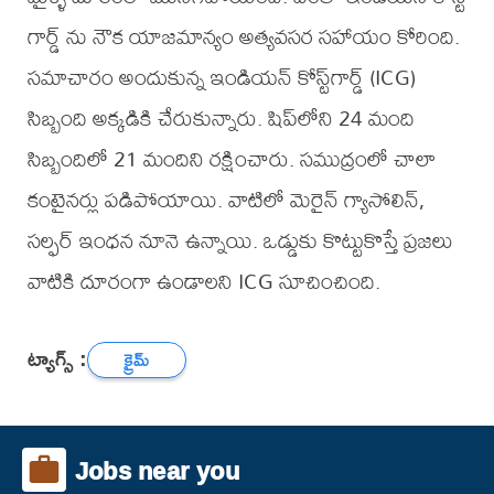
గార్డ్ ను నౌక యాజమాన్యం అత్యవసర సహాయం కోరింది.
సమాచారం అందుకున్న ఇండియన్ కోస్ట్‌గార్డ్ (ICG)
సిబ్బంది అక్కడికి చేరుకున్నారు. షిప్‌లోని 24 మంది
సిబ్బందిలో 21 మందిని రక్షించారు. సముద్రంలో చాలా
కంటైనర్లు పడిపోయాయి. వాటిలో మెరైన్ గ్యాసోలిన్,
సల్ఫర్ ఇంధన నూనె ఉన్నాయి. ఒడ్డుకు కొట్టుకొస్తే ప్రజలు
వాటికి దూరంగా ఉండాలని ICG సూచించింది.
ట్యాగ్స్ :
క్రైమ్
Jobs near you