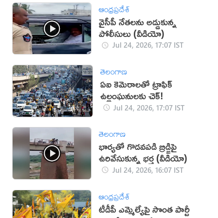
ఆంధ్రప్రదేశ్
వైసీపీ నేతలను అడ్డుకున్న
పోలీసులు (వీడియో)
Jul 24, 2026, 17:07 IST
తెలంగాణ
ఏఐ కెమెరాలతో ట్రాఫిక్
ఉల్లంఘనులకు చెక్!
Jul 24, 2026, 17:07 IST
తెలంగాణ
భార్యతో గొడవపడి బ్రిడ్జిపై
ఉరివేసుకున్న భర్త (వీడియో)
Jul 24, 2026, 16:07 IST
ఆంధ్రప్రదేశ్
టీడీపీ ఎమ్మెల్యేపై సొంత పార్టీ