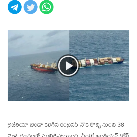
లైబీరియా జెండా కలిగిన కంటైనర్ నౌక కొచ్చి నుంచి 38
మైళ్ళ దూరంలో మునిగిపోయింది. దీంతో ఇండియన్ కోస్ట్