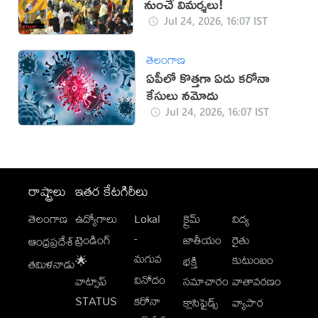
నుంచే విమర్శలు!
Jul 24, 2026, 16:07 IST
తెలంగాణ
ఏపీలో కొత్తగా ఏడు కరోనా
కేసులు నమోదు
Jul 24, 2026, 16:07 IST
రాష్ట్రాలు
ఇతర కేటగిరీలు
తెలంగాణ
ఉద్యోగాలు
Lokal
క్రైమ్
విద్య
-
ట్రెండింగ్
జాతీయం
రైతు
ఆంధ్రప్రదేశ్
మగువ
కుటుంబం
🌟
భక్తి
తమిళనాడు
వినోదం
వాట్సాప్
సమాచారం
వాతావరణం
STATUS
కరోనా
క్లాసిఫైడ్స్
వ్యాపార