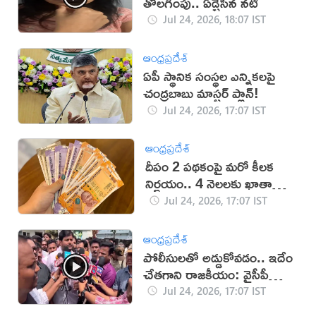
తొలగింపు.. ఏడ్చేసిన నటి
Jul 24, 2026, 18:07 IST
ఆంధ్రప్రదేశ్
ఏపీ స్థానిక సంస్థల ఎన్నికలపై
చంద్రబాబు మాస్టర్ ప్లాన్!
Jul 24, 2026, 17:07 IST
ఆంధ్రప్రదేశ్
దీపం 2 పథకంపై మరో కీలక
నిర్ణయం.. 4 నెలలకు ఖాతాల్లోకి
డబ్బులు
Jul 24, 2026, 17:07 IST
ఆంధ్రప్రదేశ్
పోలీసులతో అడ్డుకోవడం.. ఇదేం
చేతగాని రాజకీయం: వైసీపీ
ట్వీట్
Jul 24, 2026, 17:07 IST