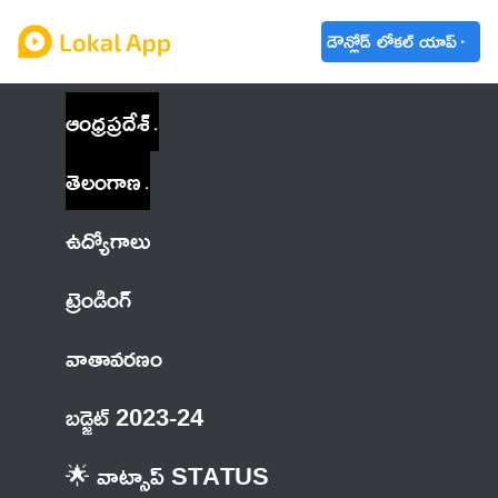
డౌన్లోడ్ లోకల్ యాప్
ఆంధ్రప్రదేశ్
తెలంగాణ
ఉద్యోగాలు
ట్రెండింగ్
వాతావరణం
బడ్జెట్ 2023-24
🌟 వాట్సాప్ STATUS