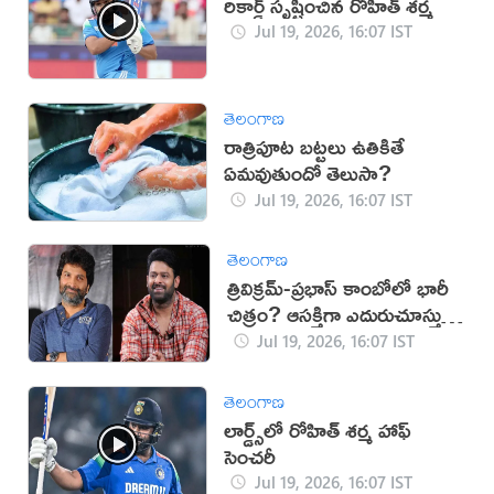
రికార్డ్ సృష్టించిన రోహిత్ శర్మ
Jul 19, 2026, 16:07 IST
తెలంగాణ
రాత్రిపూట బట్టలు ఉతికితే
ఏమవుతుందో తెలుసా?
Jul 19, 2026, 16:07 IST
తెలంగాణ
త్రివిక్రమ్-ప్రభాస్ కాంబోలో భారీ
చిత్రం? ఆసక్తిగా ఎదురుచూస్తున్న
ప్రేక్షకులు
Jul 19, 2026, 16:07 IST
తెలంగాణ
లార్డ్స్‌లో రోహిత్ శర్మ హాఫ్
సెంచరీ
Jul 19, 2026, 16:07 IST