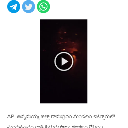
AP: అన్నమయ్య జిల్లా రామపురం మండలం చిట్లూరులో
మంగళవారం రాత్రి పిడుగుపాటు కలకలం రేపింది.