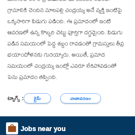
గ్రామానికి చెందిన మాలపల్లి చంద్రయ్య అనే వ్యక్తి ఇంటిపై
ఒక్కసారిగా పిడుగు పడింది. ఈ ప్రమాదంలో ఇంటి
ఆవరణలో ఉన్న కొబ్బరి చెట్టు పూర్తిగా దగ్ధమైంది. పిడుగు
పడిన సమయంలో పెద్ద శబ్దం రావడంతో గ్రామస్తులు తీవ్ర
భయాందోళనకు గురయ్యారు. అయితే, ప్రమాద
సమయంలో చంద్రయ్య ఇంట్లో ఎవరూ లేకపోవడంతో
పెను ప్రమాదం తప్పింది.
ట్యాగ్స్ :
క్రైమ్
వాతావరణం
Jobs near you