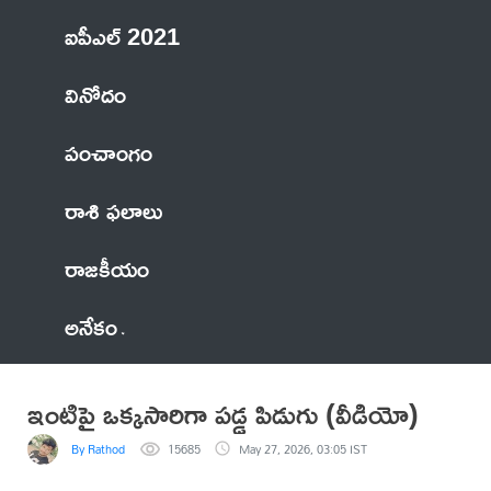
ఐపీఎల్ 2021
వినోదం
పంచాంగం
రాశి ఫలాలు
రాజకీయం
అనేకం
ఇంటిపై ఒక్కసారిగా పడ్డ పిడుగు (వీడియో)
By Rathod
15685
May 27, 2026, 03:05 IST