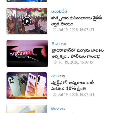
ఆంధ్రప్రదేశ్
మత్స్యకార కుటుంబాలకు వైసీపీ
ఆర్థిక సాయం
Jul 19, 2026, 16:07 IST
తెలంగాణ
హైదరాబాద్‌లో ముగ్గురు బాలికల
అదృశ్యం.. పోలీసుల గాలంపు
Jul 19, 2026, 16:07 IST
తెలంగాణ
స్మార్ట్‌ఫోన్ అమ్మకాలు భారీ
పతనం: 10% క్షీణత
Jul 19, 2026, 16:07 IST
తెలంగాణ