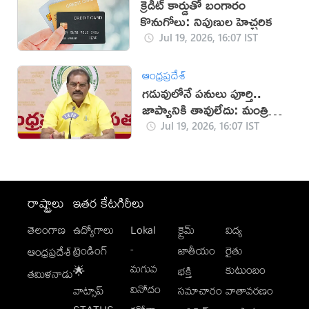
క్రెడిట్ కార్డుతో బంగారం
కొనుగోలు: నిపుణుల హెచ్చరిక
Jul 19, 2026, 16:07 IST
ఆంధ్రప్రదేశ్
గడువులోనే పనులు పూర్తి..
జాప్యానికి తావులేదు: మంత్రి
నిమ్మల
Jul 19, 2026, 16:07 IST
రాష్ట్రాలు
ఇతర కేటగిరీలు
తెలంగాణ
ఉద్యోగాలు
Lokal
క్రైమ్
విద్య
-
ట్రెండింగ్
జాతీయం
రైతు
ఆంధ్రప్రదేశ్
మగువ
కుటుంబం
🌟
భక్తి
తమిళనాడు
వినోదం
వాట్సాప్
సమాచారం
వాతావరణం