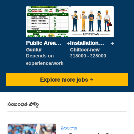
Public Area
Installation
Cleaner
Engineer/
Guntur
Chittoor-new
Helper
Depends on
₹18000 - ₹28000
experience/work
Explore more jobs
సంబంధిత పోస్ట్
తెలంగాణ