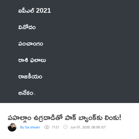
ఐపీఎల్ 2021
వినోదం
పంచాంగం
రాశి ఫలాలు
రాజకీయం
అనేకం
పహల్గాం ఉగ్రదాడితో పాక్‌ బ్యాంక్‌కు లింకు!
By Sai shivani
7121
Jun 01, 2026, 06:06 IST