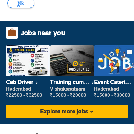
క్రైమ్
Jobs near you
Cab Driver
Training cum
Event Catering
Placement
Staff
Hyderabad
Vishakapatnam
Hyderabad
₹22500 - ₹32500
₹15000 - ₹20000
₹15000 - ₹30000
Explore more jobs