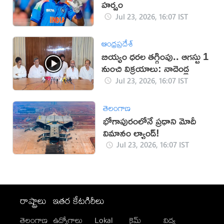
హర్షం
Jul 23, 2026, 16:07 IST
ఆంధ్రప్రదేశ్
బియ్యం ధరల తగ్గింపు.. ఆగస్టు 1
నుంచి విక్రయాలు: నాదెండ్ల
Jul 23, 2026, 16:07 IST
తెలంగాణ
భోగాపురంలోనే ప్రధాని మోదీ
విమానం ల్యాండ్!
Jul 23, 2026, 16:07 IST
రాష్ట్రాలు
ఇతర కేటగిరీలు
తెలంగాణ
ఉద్యోగాలు
Lokal
క్రైమ్
విద్య