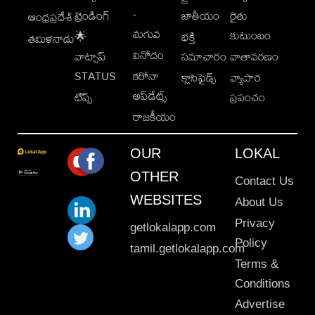
-
ట్రెండింగ్
జాతీయం
రైతు
ఆంధ్రప్రదేశ్
మగువ
కుటుంబం
🌟
భక్తి
తమిళనాడు
వినోదం
వాట్సాప్
సమాచారం
వాతావరణం
STATUS
కరోనా
క్లాసిఫైడ్స్
వ్యాపార
అప్‌డేట్స్
టిప్స్
ప్రపంచం
రాజకీయం
OUR
LOKAL
OTHER
Contact Us
WEBSITES
About Us
Privacy
getlokalapp.com
Policy
tamil.getlokalapp.com
Terms &
Conditions
Advertise