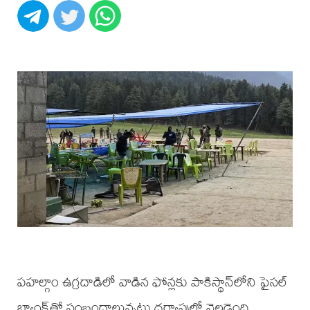
పహల్గాం ఉగ్రదాడిలో వాడిన ఫోన్లకు పాకిస్థాన్‌లోని ఫైసల్
బ్యాంక్‌తో సంబంధాలున్నట్లు దర్యాప్తులో వెల్లడైంది.