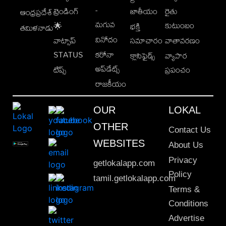
-
ట్రెండింగ్
జాతీయం
రైతు
ఆంధ్రప్రదేశ్
మగువ
కుటుంబం
🌟
భక్తి
తమిళనాడు
వినోదం
వాట్సాప్
సమాచారం
వాతావరణం
STATUS
కరోనా
క్లాసిఫైడ్స్
వ్యాపార
అప్‌డేట్స్
టిప్స్
ప్రపంచం
రాజకీయం
OUR
LOKAL
OTHER
Contact Us
WEBSITES
About Us
Privacy
getlokalapp.com
Policy
tamil.getlokalapp.com
Terms &
Conditions
Advertise