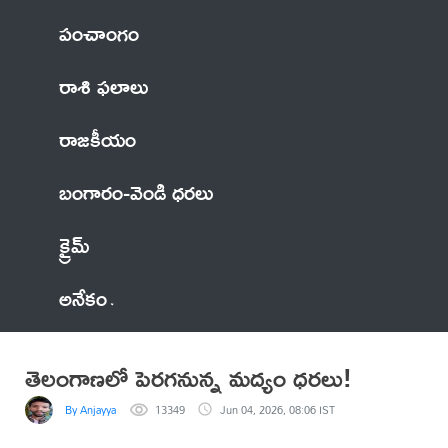
పంచాంగం
రాశి ఫలాలు
రాజకీయం
బంగారం-వెండి ధరలు
క్రైమ్
అనేకం
తెలంగాణలో పెరగనున్న మద్యం ధరలు!
By Anjayya
13349
Jun 04, 2026, 08:06 IST