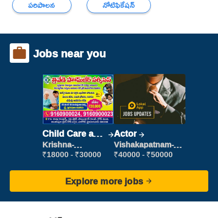
పరిపాలన
నోటిఫికేషన్
Jobs near you
Child Care and
Actor
Patient care
Krishna-
Vishakapatnam-
vijayawada
new
₹18000 - ₹30000
₹40000 - ₹50000
Explore more jobs