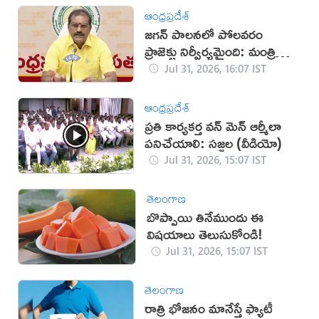
ఆంధ్రప్రదేశ్
జగన్‌ పాలనలో పోలవరం
ప్రాజెక్టు నిర్వీర్యమైంది: మంత్రి
నిమ్మల
Jul 31, 2026, 16:07 IST
ఆంధ్రప్రదేశ్
ప్రతి కార్యకర్త వన్ మెన్ ఆర్మీలా
పనిచేయాలి: సజ్జల (వీడియో)
Jul 31, 2026, 15:07 IST
తెలంగాణ
బొప్పాయి తినేముందు ఈ
విషయాలు తెలుసుకోండి!
Jul 31, 2026, 15:07 IST
తెలంగాణ
రాత్రి భోజనం మానేస్తే ఫ్యాటీ