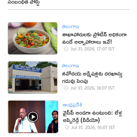
సంబంధిత పోస్ట్
తెలంగాణ
శాఖాహారులకు ప్రోటీన్ అధికంగా
ఉండే అల్పాహారాలు ఇవే!
Jul 31, 2026, 17:07 IST
తెలంగాణ
నవోదయ అడ్మిషన్లకు దరఖాస్తు
గడువు పెంపు
Jul 31, 2026, 16:07 IST
ఆంధ్రప్రదేశ్
వైసీపీ అండగా ఉంటుంది: లేళ్ల
అప్పిరెడ్డి (వీడియో)
Jul 31, 2026, 16:07 IST