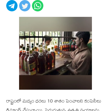
రాష్ట్రంలో మద్యం ధరలు 10 శాతం పెంచాలని కంపెనీలు
డిమాండ్ చేస్తున్నాయి. పెరుగుతున్న ఉత్పత్తి వ్యయాలను