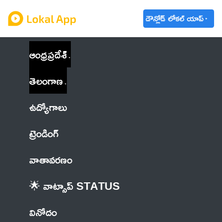
డౌన్లోడ్ లోకల్ యాప్
ఆంధ్రప్రదేశ్
తెలంగాణ
ఉద్యోగాలు
ట్రెండింగ్
వాతావరణం
🌟 వాట్సాప్ STATUS
వినోదం