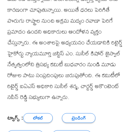
కారణంగా చూపుతున్నాయి. అయితే ధరలు పెరిగితే
పొరుగు రాష్ట్రాల నుంచి అక్రమ మద్యం రవాణా పెరిగే
ప్రమాదం ఉందని అధికారులు ఆందోళన వ్యక్తం
చేస్తున్నారు. ఈ అంశాలపై అధ్యయనం చేయడానికి రిటైర్డ్
హైకోర్టు న్యాయమూర్తి జస్టిస్ ఎం. సునీల్ కిషోర్ జైస్వాల్
నేతృత్వంలోని త్రిసభ్య కమిటీ బుధవారం నుండి మూడు
రోజుల పాటు సంప్రదింపులు జరుపుతోంది. ఈ కమిటీలో
రిటైర్డ్ ఐఏఎస్ అధికారి సునీల్ శర్మ, చార్టర్డ్ అకౌంటెంట్
నవీన్ రెడ్డి సభ్యులుగా ఉన్నారు.
ట్యాగ్స్ :
లోకల్
ట్రెండింగ్