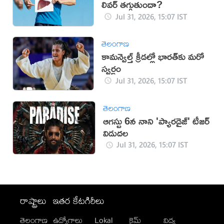
లివర్ తగ్గుతుందా?
Jul 31, 2026, 15:07 IST
తెలంగాణ
కామన్వెల్త్ క్రీడల్లో భారత్‌కు మరో
స్వర్ణం
Jul 31, 2026, 15:07 IST
తెలంగాణ
ఆగస్టు 6న నాని 'ప్యారడైజ్' టీజర్
విడుదల
Jul 31, 2026, 15:07 IST
రాష్ట్రాలు
ఇతర కేటగిరీలు
తెలంగాణ
ఉద్యోగాలు
Lokal
క్రైమ్
విద్య