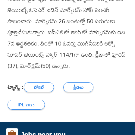
జెయింట్స్‌‌ ఓపెనర్ ఐడెన్ మార్క్‌రమ్ హాఫ్ సెంచరీ
సాధించారు. మార్క్‌రమ్ 26 బంతుల్లో 50 పరుగులు
పూర్తిచేసుకున్నారు. ఐపీఎల్‌లో కెరీర్‌లో మార్క్‌రమ్‌కు ఇది
7వ అర్థశతకం. దీంతో 10 ఓవర్లు ముగిసేసరికి లక్నో
సూపర్ జెయింట్స్‌‌ స్కోర్ 114/1గా ఉంది. క్రీజులో పూరన్
(37), మార్‌క్రమ్‌(50) ఉన్నారు.
ట్యాగ్స్ :
లోకల్
క్రీడలు
IPL 2025
Jobs near you