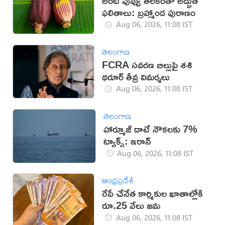
అరటి పువ్వు తిలకంతో అద్భుత
ఫలితాలు: బ్రహ్మాండ పురాణం
Aug 06, 2026, 11:08 IST
తెలంగాణ
FCRA సవరణ బిల్లుపై శశి
థరూర్ తీవ్ర విమర్శలు
Aug 06, 2026, 11:08 IST
తెలంగాణ
హార్మూజ్ దాటే నౌకలకు 7%
ట్యాక్స్: ఇరాన్
Aug 06, 2026, 11:08 IST
ఆంధ్రప్రదేశ్
రేపే చేనేత కార్మికుల ఖాతాల్లోకి
రూ.25 వేలు జమ
Aug 06, 2026, 11:08 IST