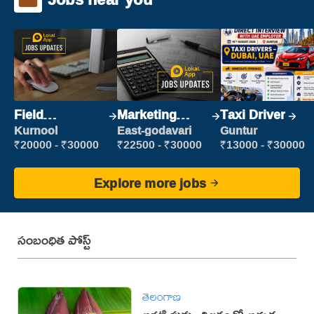
Field
Marketing
Taxi Driver
Marketing
Executive
Kurnool
East-godavari
Guntur
Executive
₹20000 - ₹30000
₹22500 - ₹30000
₹13000 - ₹30000
Explore more jobs
సంబంధిత పోస్ట్
తెలంగాణ