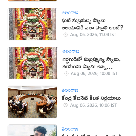
తెలంగాణ
ఘటి సుబ్రమణ్య స్వామి
ఆలయానికి ఎలా వెళ్లాలి అంటే?
Aug 06, 2026, 11:08 IST
తెలంగాణ
గర్భగుడిలో సుబ్రహ్మణ్య స్వామి,
నరసింహ స్వామి ఉన్న
దేవాలయం ఇదే
Aug 06, 2026, 10:08 IST
తెలంగాణ
కేంద్ర కేబినెట్ కీలక నిర్ణయాలు
Aug 06, 2026, 10:08 IST
తెలంగాణ