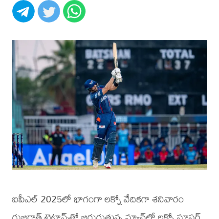
ఐపీఎల్ 2025లో భాగంగా లక్నో వేదికగా శనివారం
గుజరాత్ టైటాన్స్‌తో జరుగుతున్న మ్యాచ్‌లో లక్నో సూపర్