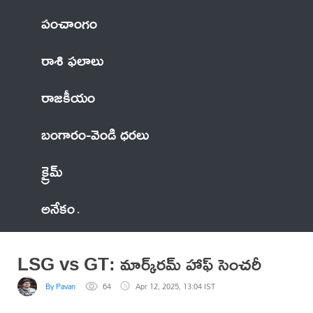
పంచాంగం
రాశి ఫలాలు
రాజకీయం
బంగారం-వెండి ధరలు
క్రైమ్
అనేకం
LSG vs GT: మార్క్‌రమ్ హాఫ్ సెంచరీ
By Pavan
64
Apr 12, 2025, 13:04 IST