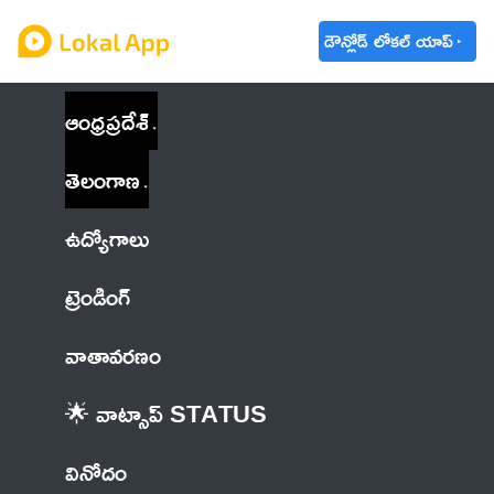
డౌన్లోడ్ లోకల్ యాప్
ఆంధ్రప్రదేశ్
తెలంగాణ
ఉద్యోగాలు
ట్రెండింగ్
వాతావరణం
🌟 వాట్సాప్ STATUS
వినోదం