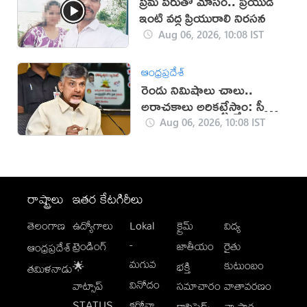
ప్రేమ పేరుతో మోసం.. ప్రియుడి
ఇంటి వద్ద ప్రియురాలి నిరసన
Aug 06, 2026, 10:08 IST
ఆంధ్రప్రదేశ్
రెండు నిమిషాలు చాలు..
అరాచకాలు అరికట్టేస్తాం: సీఎం
చంద్రబాబు
Aug 06, 2026, 10:08 IST
రాష్ట్రాలు
ఇతర కేటగిరీలు
తెలంగాణ
ఉద్యోగాలు
Lokal
క్రైమ్
విద్య
-
ట్రెండింగ్
జాతీయం
రైతు
ఆంధ్రప్రదేశ్
మగువ
కుటుంబం
🌟
భక్తి
తమిళనాడు
వినోదం
వాట్సాప్
సమాచారం
వాతావరణం
STATUS
కరోనా
క్లాసిఫైడ్స్
వ్యాపార