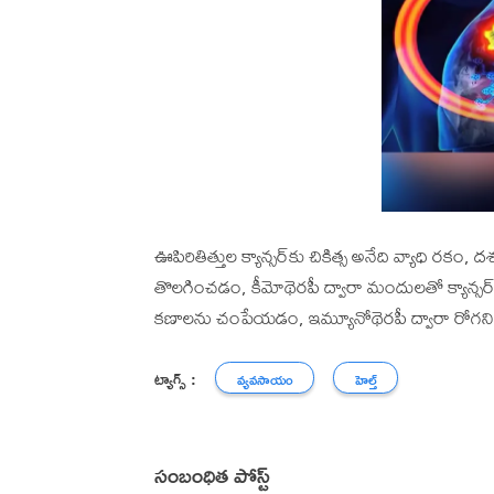
ఊపిరితిత్తుల క్యాన్సర్‌కు చికిత్స అనేది వ్యాధి రకం,
తొలగించడం, కీమోథెరపీ ద్వారా మందులతో క్యాన్స
కణాలను చంపేయడం, ఇమ్యూనోథెరపీ ద్వారా రోగనిరోధ
ట్యాగ్స్ :
వ్యవసాయం
హెల్త్
సంబంధిత పోస్ట్