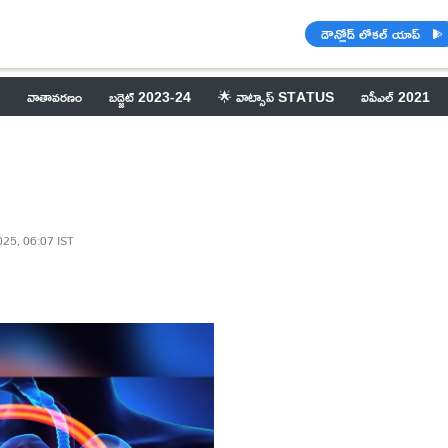
డౌన్లోడ్ లోకల్ యాప్
వాతావరణం
బడ్జెట్ 2023-24
🌟 వాట్సాప్ STATUS
ఐపీఎల్ 2021
025, 06:07 IST