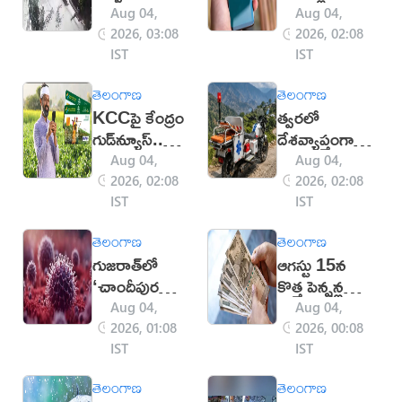
యువకుడి మృతి
షాక్.. సడన్‌గా
Aug 04,
Aug 04,
(వీడియో)
సస్పెండ్
2026, 03:08
2026, 02:08
అవుతున్న
IST
IST
అకౌంట్లు
తెలంగాణ
తెలంగాణ
KCCపై కేంద్రం
త్వరలో
గుడ్‌న్యూస్..
దేశవ్యాప్తంగా
పూచీకత్తు
బైక్
Aug 04,
Aug 04,
లేకుండా రూ.2
అంబులెన్స్‌లు..
2026, 02:08
2026, 02:08
లక్షల వరకు
కేంద్రం కీలక
IST
IST
రుణం
నిర్ణయం!
తెలంగాణ
తెలంగాణ
గుజరాత్‌లో
ఆగస్టు 15న
‘చాందీపుర
కొత్త పెన్షన్ల
వైరస్’ కలకలం..
పంపిణీ!
Aug 04,
Aug 04,
22 మంది
2026, 01:08
2026, 00:08
మృతి!
IST
IST
తెలంగాణ
తెలంగాణ