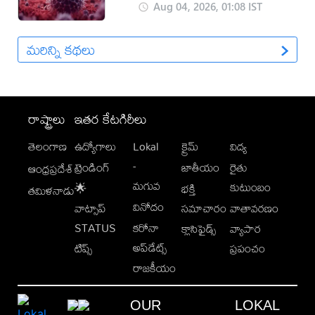
Aug 04, 2026, 01:08 IST
మరిన్ని కథలు
రాష్ట్రాలు
ఇతర కేటగిరీలు
తెలంగాణ
ఉద్యోగాలు
Lokal
క్రైమ్
విద్య
-
ట్రెండింగ్
జాతీయం
రైతు
ఆంధ్రప్రదేశ్
మగువ
కుటుంబం
🌟
భక్తి
తమిళనాడు
వినోదం
వాట్సాప్
సమాచారం
వాతావరణం
STATUS
కరోనా
క్లాసిఫైడ్స్
వ్యాపార
అప్‌డేట్స్
టిప్స్
ప్రపంచం
రాజకీయం
OUR
LOKAL