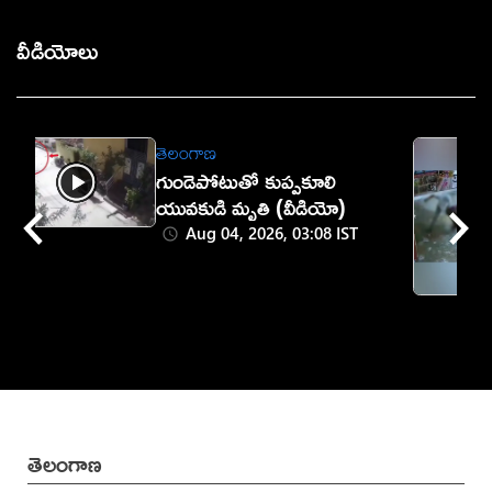
వీడియోలు
తెలంగాణ
గుండెపోటుతో కుప్పకూలి
యువకుడి మృతి (వీడియో)
Aug 04, 2026, 03:08 IST
తెలంగాణ