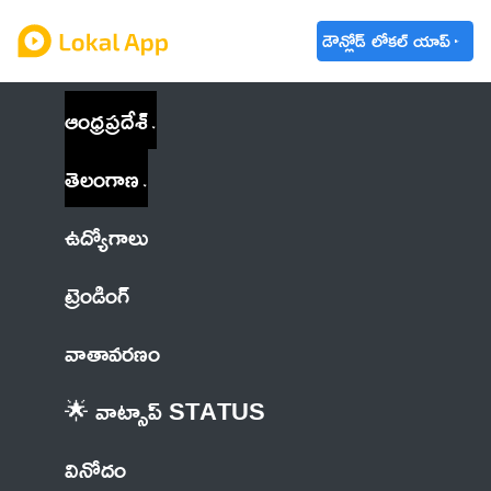
డౌన్లోడ్ లోకల్ యాప్
ఆంధ్రప్రదేశ్
తెలంగాణ
ఉద్యోగాలు
ట్రెండింగ్
వాతావరణం
🌟 వాట్సాప్ STATUS
వినోదం