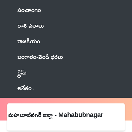
పంచాంగం
రాశి ఫలాలు
రాజకీయం
బంగారం-వెండి ధరలు
క్రైమ్
అనేకం
మహబూబ్‌నగర్ జిల్లా - Mahabubnagar