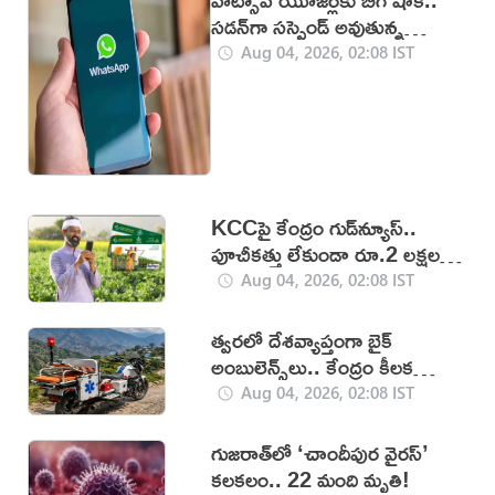
సడన్‌గా సస్పెండ్ అవుతున్న
అకౌంట్లు
Aug 04, 2026, 02:08 IST
KCCపై కేంద్రం గుడ్‌న్యూస్..
పూచీకత్తు లేకుండా రూ.2 లక్షల
వరకు రుణం
Aug 04, 2026, 02:08 IST
త్వరలో దేశవ్యాప్తంగా బైక్
అంబులెన్స్‌లు.. కేంద్రం కీలక
నిర్ణయం!
Aug 04, 2026, 02:08 IST
గుజరాత్‌లో ‘చాందీపుర వైరస్’
కలకలం.. 22 మంది మృతి!