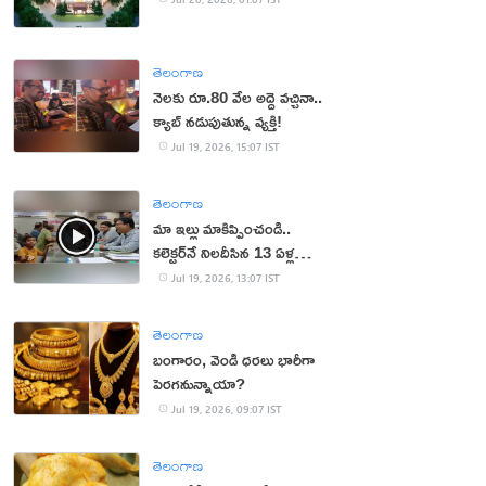
తెలంగాణ
నెలకు రూ.80 వేల అద్దె వచ్చినా..
క్యాబ్ నడుపుతున్న వ్యక్తి!
Jul 19, 2026, 15:07 IST
తెలంగాణ
మా ఇల్లు మాకిప్పించండి..
కలెక్టర్‌నే నిలదీసిన 13 ఏళ్ల
బాలుడు!
Jul 19, 2026, 13:07 IST
తెలంగాణ
బంగారం, వెండి ధరలు భారీగా
పెరగనున్నాయా?
Jul 19, 2026, 09:07 IST
తెలంగాణ