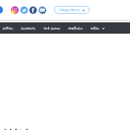
Telugu తెలుగు
వినోదం
పంచాంగం
రాశి ఫలాలు
రాజకీయం
అనేకం