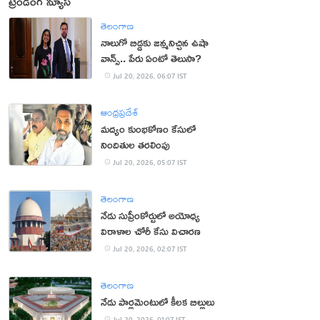
ట్రెండింగ్ న్యూస్
తెలంగాణ
నాలుగో బిడ్డకు జన్మనిచ్చిన ఉషా
వాన్స్.. పేరు ఏంటో తెలుసా?
Jul 20, 2026, 06:07 IST
ఆంధ్రప్రదేశ్
మద్యం కుంభకోణం కేసులో
నిందితుల తరలింపు
Jul 20, 2026, 05:07 IST
తెలంగాణ
నేడు సుప్రీంకోర్టులో అయోధ్య
విరాళాల చోరీ కేసు విచారణ
Jul 20, 2026, 02:07 IST
తెలంగాణ
నేడు పార్లమెంటులో కీలక బిల్లులు
Jul 20, 2026, 01:07 IST