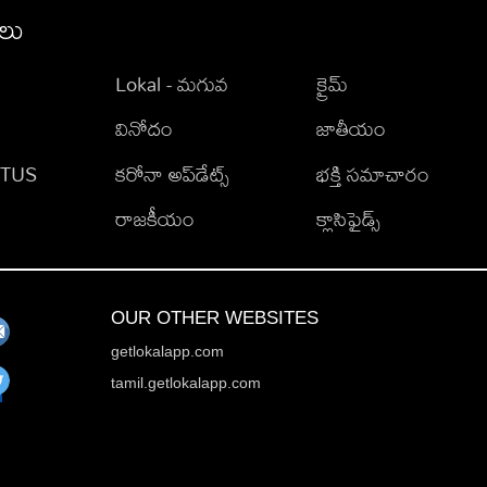
ీలు
Lokal - మగువ
క్రైమ్
వినోదం
జాతీయం
TATUS
కరోనా అప్‌డేట్స్
భక్తి సమాచారం
రాజకీయం
క్లాసిఫైడ్స్
OUR OTHER WEBSITES
getlokalapp.com
tamil.getlokalapp.com