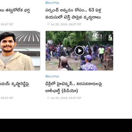
తెలంగాణ
లు తట్టుకోలేక భర్త
సర్పంచ్ అవ్వడం కోసం.. 63 ఏళ్ల
వయసులో టెన్త్ పాసైన వృద్ధురాలు
 06:07 IST
Jul 20, 2026, 06:07 IST
తెలంగాణ
ఉదయ్ కృష్ణారెడ్డిపై
ఢిల్లీలో హైటెన్షన్.. నిరసనకారులపై
లాఠీఛార్జ్ (వీడియో)
 06:07 IST
Jul 20, 2026, 05:07 IST