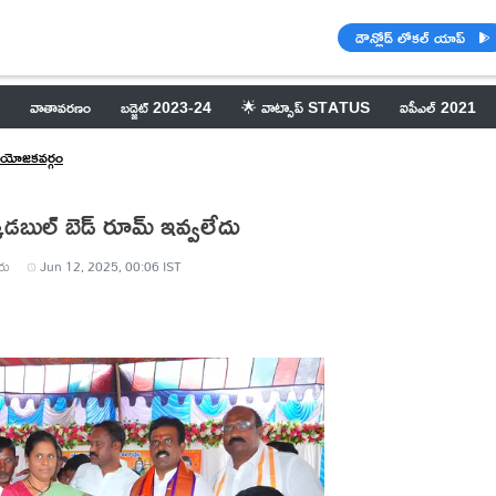
డౌన్లోడ్ లోకల్ యాప్
వాతావరణం
బడ్జెట్ 2023-24
🌟 వాట్సాప్ STATUS
ఐపీఎల్ 2021
నియోజకవర్గం
్కడబుల్ బెడ్ రూమ్ ఇవ్వలేదు
రు
Jun 12, 2025, 00:06 IST