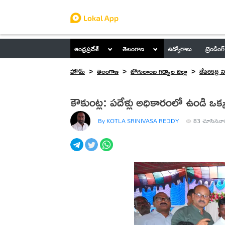
ఆంధ్రప్రదేశ్
తెలంగాణ
ఉద్యోగాలు
ట్రెండింగ్
హోమ్
తెలంగాణ
జోగులాంబ గద్వాల జిల్లా
దేవరకద్ర 
కౌకుంట్ల: పదేళ్లు అధికారంలో ఉండి ఒక
By KOTLA SRINIVASA REDDY
83
చూసినవా