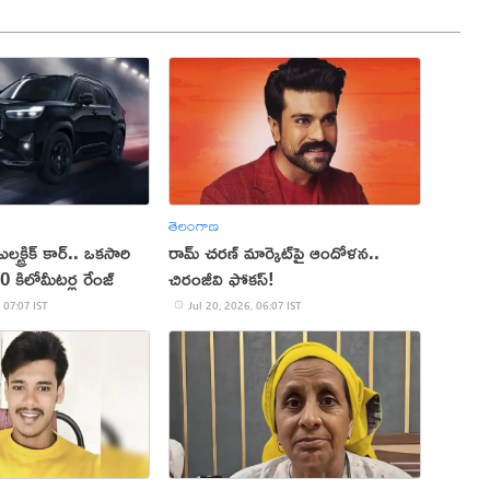
తెలంగాణ
క్ట్రిక్ కార్.. ఒకసారి
రామ్ చరణ్ మార్కెట్‌పై ఆందోళన..
 450 కిలోమీటర్ల రేంజ్
చిరంజీవి ఫోకస్!
 07:07 IST
Jul 20, 2026, 06:07 IST