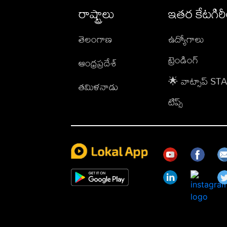
రాష్ట్రాలు
ఇతర కేటగిర
తెలంగాణ
ఉద్యోగాలు
ట్రెండింగ్
ఆంధ్రప్రదేశ్
🌟 వాట్సాప్ S
తమిళనాడు
టిప్స్