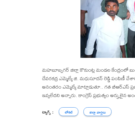
మహబూబ్నగర్ జిల్లా కౌకుంట్ల మండల కేంద్రంలో బ
దేవరకద్ర ఎమ్మెల్యే జి. మధుసూదన్ రెడ్డి పంపిణీ చే
అనంతరం ఎమ్మెల్యే మాట్లాడుతూ.. గత బీఆర్ఎస్ ప్ర
ఇవ్వలేదని అన్నారు. కాంగ్రెస్ ప్రభుత్వం అర్హులైన 
ట్యాగ్స్ :
లోకల్
జిల్లా వార్తలు