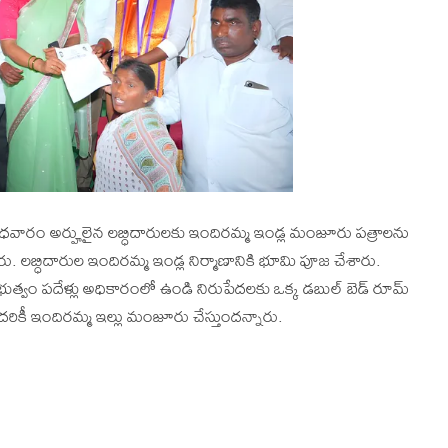
ుధవారం అర్హులైన లబ్ధిదారులకు ఇందిరమ్మ ఇండ్ల మంజూరు పత్రాలను
శారు. లబ్ధిదారుల ఇందిరమ్మ ఇండ్ల నిర్మాణానికి భూమి పూజ చేశారు.
భుత్వం పదేళ్లు అధికారంలో ఉండి నిరుపేదలకు ఒక్క డబుల్ బెడ్ రూమ్
అందరికీ ఇందిరమ్మ ఇల్లు మంజూరు చేస్తుందన్నారు.