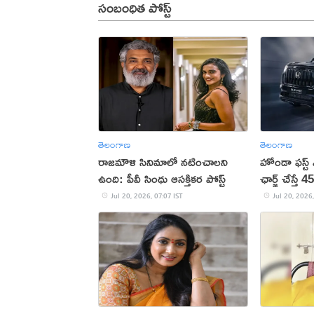
సంబంధిత పోస్ట్
తెలంగాణ
తెలంగాణ
రాజమౌళి సినిమాలో నటించాలని
హోండా ఫస్ట్ ఎల
ఉంది: పీవీ సింధు ఆసక్తికర పోస్ట్
ఛార్జ్‌ చేస్తే
Jul 20, 2026, 07:07 IST
Jul 20, 2026,