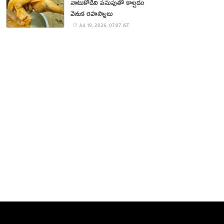
నాటుకోడిని పసుపుతో కాల్చడం
వెనుక రహస్యాలు
Jul 19, 2026, 07:07 IST