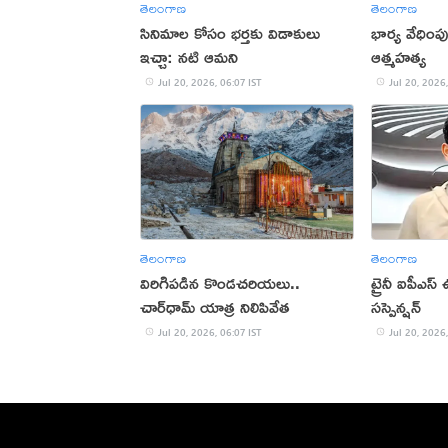
తెలంగాణ
తెలంగాణ
సినిమాల కోసం భర్తకు విడాకులు
భార్య వేధింపు
ఇచ్చా: నటి ఆమని
ఆత్మహత్య
Jul 20, 2026, 06:07 IST
Jul 20, 2026,
తెలంగాణ
తెలంగాణ
విరిగిపడిన కొండచరియలు..
ట్రైనీ ఐపీఎస్ 
చార్‌ధామ్ యాత్ర నిలిపివేత
సస్పెన్షన్
Jul 20, 2026, 06:07 IST
Jul 20, 2026,