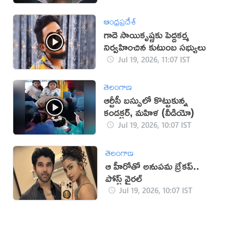
ఆంధ్రప్రదేశ్
గాదె సాయికృష్ణకు పెద్దకర్మ
నిర్వహించిన కుటుంబ సభ్యులు
Jul 19, 2026, 11:07 IST
తెలంగాణ
ఆర్టీసీ బస్సులో కొట్టుకున్న
కండక్టర్, మహిళ (వీడియో)
Jul 19, 2026, 10:07 IST
తెలంగాణ
ఆ హీరోతో అనుపమ బ్రేకప్..
పోస్ట్ వైరల్
Jul 19, 2026, 10:07 IST