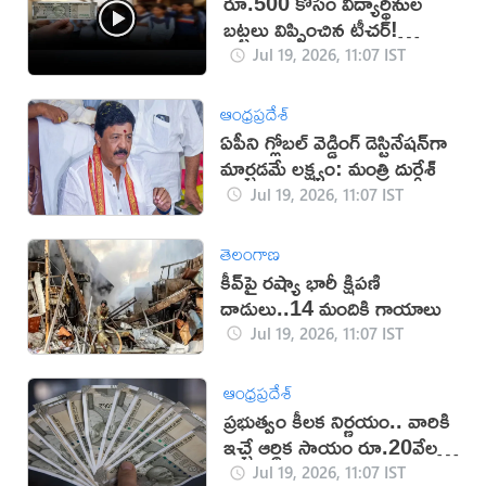
రూ.500 కోసం విద్యార్థినుల
బట్టలు విప్పించిన టీచర్!
(వీడియో)
Jul 19, 2026, 11:07 IST
ఆంధ్రప్రదేశ్
ఏపీని గ్లోబల్ వెడ్డింగ్ డెస్టినేషన్‌గా
మార్చడమే లక్ష్యం: మంత్రి దుర్గేశ్‌
Jul 19, 2026, 11:07 IST
తెలంగాణ
కీవ్‌పై రష్యా భారీ క్షిపణి
దాడులు..14 మందికి గాయాలు
Jul 19, 2026, 11:07 IST
ఆంధ్రప్రదేశ్
ప్రభుత్వం కీలక నిర్ణయం.. వారికి
ఇచ్చే ఆర్థిక సాయం రూ.20వేలకు
పెంపు!
Jul 19, 2026, 11:07 IST