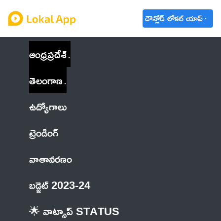
డౌన్లోడ్ లోకల్ యాప్
ఆంధ్రప్రదేశ్
తెలంగాణ
ఉద్యోగాలు
ట్రెండింగ్
వాతావరణం
బడ్జెట్ 2023-24
🌟 వాట్సాప్ STATUS