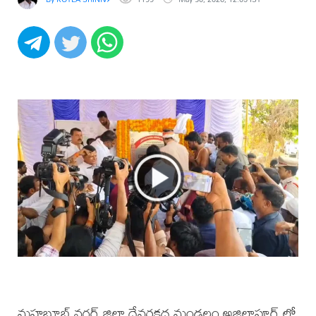
మహబూబ్ నగర్ జిల్లా దేవరకద్ర మండలం అజిలాపూర్ లో