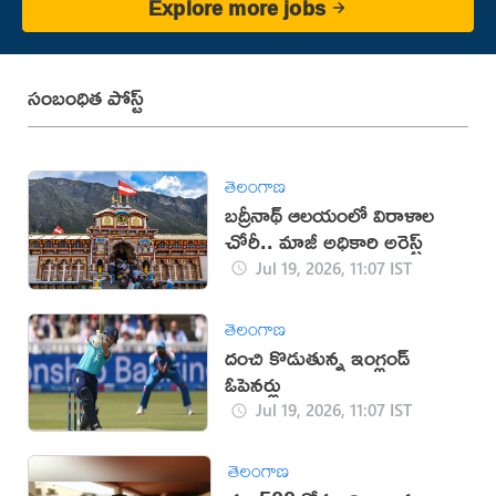
Explore more jobs
సంబంధిత పోస్ట్
తెలంగాణ
బద్రీనాథ్ ఆలయంలో విరాళాల
చోరీ.. మాజీ అధికారి అరెస్ట్
Jul 19, 2026, 11:07 IST
తెలంగాణ
దంచి కొడుతున్న ఇంగ్లండ్
ఓపెనర్లు
Jul 19, 2026, 11:07 IST
తెలంగాణ