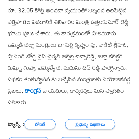
రూ. 32.05 కోట్ల అంచనా వ్యయంతో నిర్మించ తలపెట్టిన
ఎత్తిపోతల పథకానికి శనివారం మంత్రి ఉత్తంకుమార్ రెడ్డి
భూమి పూజ చేశారు. ఈ కార్యక్రమంలో పాలమూరు
ఉమ్మడి జిల్లా మంత్రులు జూపల్లి కృష్ణారావు, వాకిటి శ్రీహరి,
ప్లానింగ్ బోర్డ్ వైస్ చైర్మన్ జిల్లెల్ల చిన్నారెడ్డి, జిల్లా కలెక్టర్
కుష్బూ గుప్తా, ఎమ్మెల్యే జి. మధుసూదన్ రెడ్డి పాల్గొన్నారు.
పథకం శంకుస్థాపన కు విచ్చేసిన మంత్రులకు నియోజకవర్గ
ప్రజలు,
కాంగ్రెస్
నాయకులు, కార్యకర్తలు ఘన స్వాగతం
పలికారు.
ట్యాగ్స్ :
లోకల్
ప్రభుత్వ పథకాలు