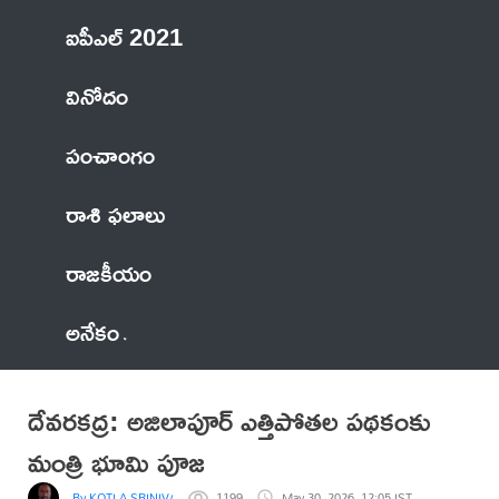
ఐపీఎల్ 2021
వినోదం
పంచాంగం
రాశి ఫలాలు
రాజకీయం
అనేకం
దేవరకద్ర: అజిలాపూర్ ఎత్తిపోతల పథకంకు
మంత్రి భూమి పూజ
By KOTLA SRINIVASA REDDY
1199
May 30, 2026, 12:05 IST