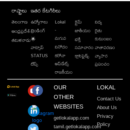
రాష్ట్రాలు
ఇతర కేటగిరీలు
తెలంగాణ
ఉద్యోగాలు
Lokal
క్రైమ్
విద్య
-
ట్రెండింగ్
జాతీయం
రైతు
ఆంధ్రప్రదేశ్
మగువ
కుటుంబం
🌟
భక్తి
తమిళనాడు
వినోదం
వాట్సాప్
సమాచారం
వాతావరణం
STATUS
కరోనా
క్లాసిఫైడ్స్
వ్యాపార
అప్‌డేట్స్
టిప్స్
ప్రపంచం
రాజకీయం
OUR
LOKAL
OTHER
Contact Us
WEBSITES
About Us
Privacy
getlokalapp.com
Policy
tamil.getlokalapp.com