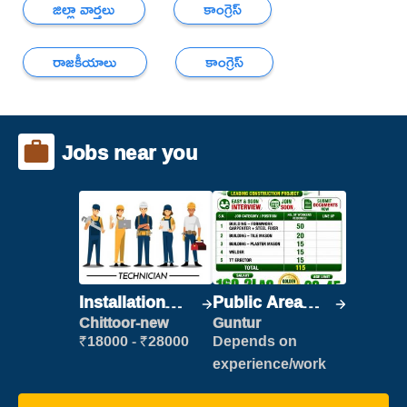
జిల్లా వార్తలు
కాంగ్రెస్
రాజకీయాలు
కాంగ్రెస్
Jobs near you
Installation
Public Area
Engineer/
Cleaner
Chittoor-new
Guntur
Helper
₹18000 - ₹28000
Depends on
experience/work