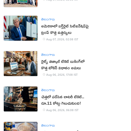
తెలంగాణ
అమెరికాలో బర్త్‌రైట్ సిటిజన్‌షిప్‌పై
ట్రంప్ కొత్త ఉత్తర్వులు
Aug 07, 2026, 02:08 IST
తెలంగాణ
రైల్వే తత్కాల్ టికెట్ బుకింగ్‌లో
కొత్త టోకెన్ విధానం అమలు
Aug 06, 2026, 17:08 IST
తెలంగాణ
చెత్తలో పడేసిన లాటరీ టికెట్..
రూ.11 కోట్లు గెలుచుకుంది!
Aug 06, 2026, 06:08 IST
తెలంగాణ