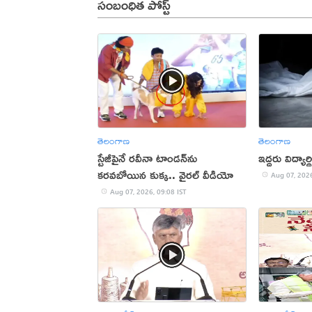
సంబంధిత పోస్ట్
తెలంగాణ
తెలంగాణ
స్టేజీపైనే రవీనా టాండన్‌ను
ఇద్దరు విద్యా
కరవబోయిన కుక్క.. వైరల్ వీడియో
Aug 07, 2026
Aug 07, 2026, 09:08 IST