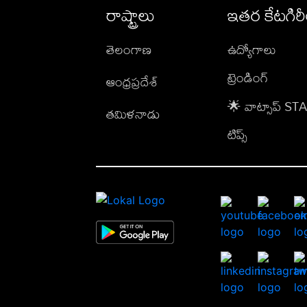
రాష్ట్రాలు
ఇతర కేటగిర
తెలంగాణ
ఉద్యోగాలు
ట్రెండింగ్
ఆంధ్రప్రదేశ్
🌟 వాట్సాప్ S
తమిళనాడు
టిప్స్