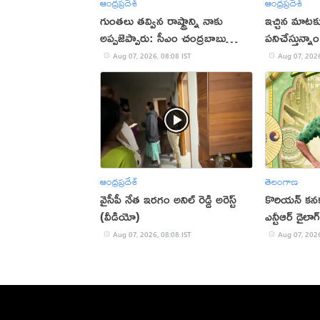
ఆంధ్రప్రదేశ్
ఆంధ్రప్రదేశ్
గుంతలు తవ్విన రాష్ట్రాన్ని నాకు
ఇచ్చిన మాటకు
అప్పజెప్పారు: సీఎం చంద్రబాబు
పనిచేస్తున్న
(వీడియో)
Aug 07, 2026, 08:08 IST
Aug 07, 2026
ఆంధ్రప్రదేశ్
తెలంగాణ
వైసీపీ నేత ఇరగం అనిల్ రెడ్డి అరెస్ట్
కొరియన్ కనక
(వీడియో)
ఎన్టీఆర్ డైలాగ
Aug 07, 2026, 08:08 IST
Aug 07, 2026