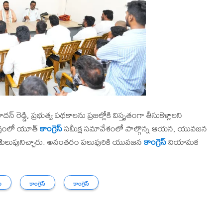
 రెడ్డి, ప్రభుత్వ పథకాలను ప్రజల్లోకి విస్తృతంగా తీసుకెళ్లాలని
ద్రంలో యూత్
కాంగ్రెస్
సమీక్ష సమావేశంలో పాల్గొన్న ఆయన, యువజన
లని పిలుపునిచ్చారు. అనంతరం పలువురికి యువజన
కాంగ్రెస్
నియామక
ు
కాంగ్రెస్
కాంగ్రెస్