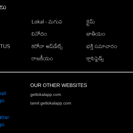
ీలు
Lokal - మగువ
క్రైమ్
వినోదం
జాతీయం
TATUS
కరోనా అప్‌డేట్స్
భక్తి సమాచారం
రాజకీయం
క్లాసిఫైడ్స్
OUR OTHER WEBSITES
getlokalapp.com
tamil.getlokalapp.com