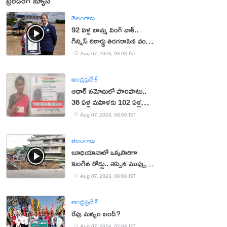
ట్రెండింగ్ న్యూస్
తెలంగాణ
92 ఏళ్ల బామ్మ వింగ్ వాక్..
గిన్నిస్ రికార్డు తిరగరాసిన వండర్
ఉమెన్
Aug 07, 2026, 08:08 IST
ఆంధ్రప్రదేశ్
ఆధార్‌ నమోదులో పొరపాటు..
36 ఏళ్ల మహిళకు 102 ఏళ్ల
వయసు!
Aug 07, 2026, 08:08 IST
తెలంగాణ
లూధియానాలో ఒక్కసారిగా
కుంగిన రోడ్డు.. తప్పిన ముప్పు
(వీడియో)
Aug 07, 2026, 08:08 IST
ఆంధ్రప్రదేశ్
రేపు మన్యం బంద్‌?
Aug 07, 2026, 02:08 IST