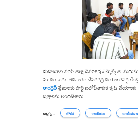
మహబూబ్ నగర్ జిల్లా దేవరకద్ర ఎమ్మెల్యే జి. మధుసూదన్
సూచించారు. శనివారం దేవరకద్ర నియోజకవర్గ కేం
కాంగ్రెస్
శ్రేణులకు పార్టీ బలోపేతానికి కృషి చేయా
పత్రాలను అందజేశారు.
ట్యాగ్స్ :
లోకల్
రాజకీయం
రాజకీయాల