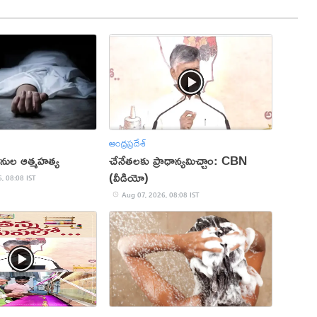
ఆంధ్రప్రదేశ్
ర్థినుల ఆత్మహత్య
చేనేతలకు ప్రాధాన్యమిచ్చాం: CBN
(వీడియో)
, 08:08 IST
Aug 07, 2026, 08:08 IST