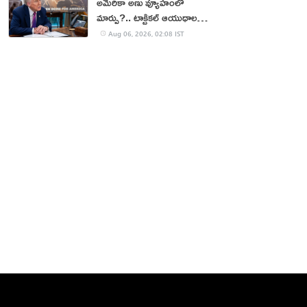
అమెరికా అణు వ్యూహంలో
మార్పు?.. టాక్టికల్ ఆయుధాలకు
ప్రాధాన్యం!
Aug 06, 2026, 02:08 IST