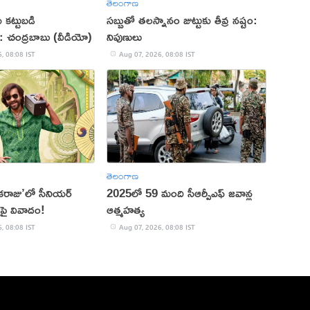
తెలంగాణ
 కట్టుబడి
సబ్బుతో తలస్నానం జుట్టుకు తీవ్ర నష్టం:
ాం: చంద్రబాబు (వీడియో)
నిపుణులు
, 08:08 IST
Aug 07, 2026, 08:08 IST
తెలంగాణ
రాజు’లో సీనియర్
2025లో 59 మంది సీఆర్పీఎఫ్ జ‌వాన్ల
్‌పై వివాదం!
ఆత్మ‌హ‌త్య
, 08:08 IST
Aug 07, 2026, 08:08 IST