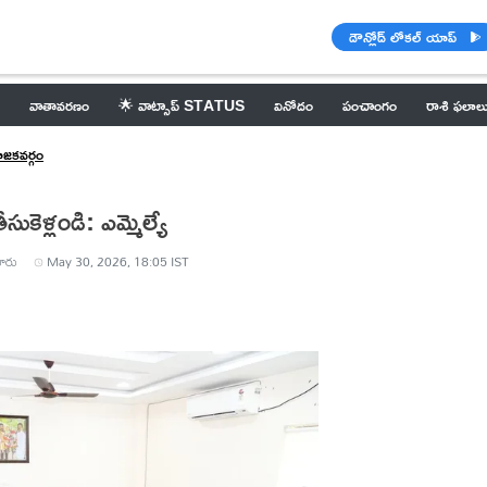
డౌన్లోడ్ లోకల్ యాప్
వాతావరణం
🌟 వాట్సాప్ STATUS
వినోదం
పంచాంగం
రాశి ఫలాల
ోజకవర్గం
సుకెళ్లండి: ఎమ్మెల్యే
ారు
May 30, 2026, 18:05 IST