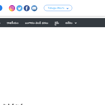
Telugu తెలుగు
ు
రాజకీయం
బంగారం-వెండి ధరలు
క్రైమ్
అనేకం