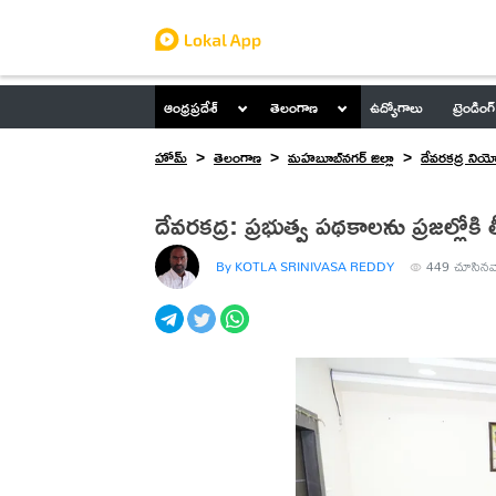
ఆంధ్రప్రదేశ్
తెలంగాణ
ఉద్యోగాలు
ట్రెండింగ్
హోమ్
తెలంగాణ
మహబూబ్‌నగర్ జిల్లా
దేవరకద్ర నియ
దేవరకద్ర: ప్రభుత్వ పథకాలను ప్రజల్లోకి తీ
By KOTLA SRINIVASA REDDY
449
చూసినవ