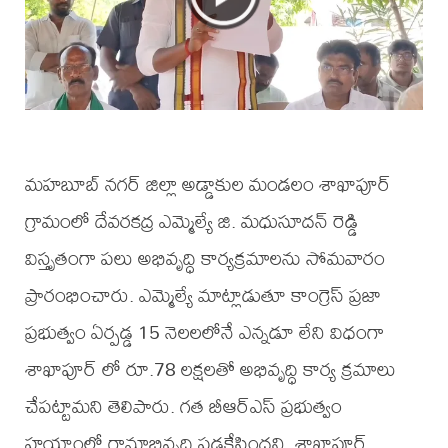
మహబూబ్ నగర్ జిల్లా అడ్డాకుల మండలం శాఖాపూర్
గ్రామంలో దేవరకద్ర ఎమ్మెల్యే జి. మధుసూదన్ రెడ్డి
విస్తృతంగా పలు అభివృద్ధి కార్యక్రమాలను సోమవారం
ప్రారంభించారు. ఎమ్మెల్యే మాట్లాడుతూ కాంగ్రెస్ ప్రజా
ప్రభుత్వం ఏర్పడ్డ 15 నెలలలోనే ఎన్నడూ లేని విధంగా
శాఖాపూర్ లో రూ.78 లక్షలతో అభివృద్ధి కార్య క్రమాలు
చేపట్టామని తెలిపారు. గత బీఆర్ఎస్ ప్రభుత్వం
హయాంలో గ్రామాభివృద్ధి పడకేసిందని, శాఖాపూర్