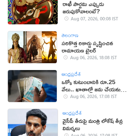
రాఖీ పౌర్ణమి ఎప్పుడు
జరుపుకోవాలంటే?
Aug 07, 2026, 00:08 IST
తెలంగాణ
సరికొత్త రికార్డు సృష్టించిన
రామాయణ ట్రైలర్‌
Aug 06, 2026, 18:08 IST
ఆంధ్రప్రదేశ్
ఒక్కో కుటుంబానికి రూ.25
వేలు.. ఖాతాల్లో జ‌మ చేయ‌నున్న
ప్ర‌భుత్వం..!
Aug 06, 2026, 17:08 IST
ఆంధ్రప్రదేశ్
వైసీపీ తీరుపై మంత్రి లోకేష్ తీవ్ర
విమర్శలు
Aug 06, 2026, 17:08 IST