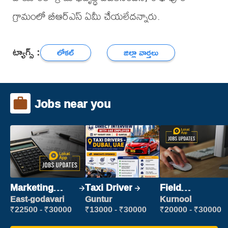
గ్రామంలో బీఆర్ఎస్ ఏమీ చేయలేదన్నారు.
ట్యాగ్స్ :
లోకల్
జిల్లా వార్తలు
Jobs near you
Marketing
Taxi Driver
Field
Executive
Marketing
East-godavari
Guntur
Kurnool
Executive
₹22500 - ₹30000
₹13000 - ₹30000
₹20000 - ₹30000