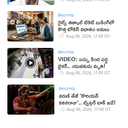
తెలంగాణ
రైల్వే తత్కాల్ టికెట్ బుకింగ్‌లో
కొత్త టోకెన్ విధానం అమలు
Aug 06, 2026, 17:08 IST
తెలంగాణ
VIDEO: బస్సు కింద పడ్డ
బైకర్.. యువకుడు మృతి!
Aug 06, 2026, 17:08 IST
తెలంగాణ
వరుణ్ తేజ్ 'కొరియన్
కనకరాజు'.. ట్విట్టర్ టాక్ ఇదే!
Aug 06, 2026, 17:08 IST