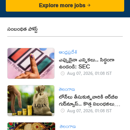
Explore more jobs
సంబంధిత పోస్ట్
ఆంధ్రప్రదేశ్
ఎప్పుడైనా ఎన్నికలు.. సిద్ధంగా
ఉండండి: SEC
Aug 07, 2026, 01:08 IST
తెలంగాణ
లోన్‌లు తీసుకున్నవారికి ఆర్‌బీఐ
గుడ్‌న్యూస్.. కొత్త నిబంధనలు
విడుదల
Aug 07, 2026, 01:08 IST
తెలంగాణ