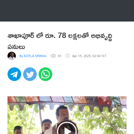
అనేకం
శాఖాపూర్ లో రూ. 78 లక్షలతో అభివృద్ధి
పనులు
By KOTLA SRINIVASA REDDY
61
Apr 15, 2025, 02:04 IST