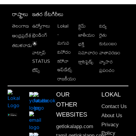
రాష్ట్రాలు
ఇతర కేటగిరీలు
తెలంగాణ
ఉద్యోగాలు
Lokal
క్రైమ్
విద్య
-
ట్రెండింగ్
జాతీయం
రైతు
ఆంధ్రప్రదేశ్
మగువ
కుటుంబం
🌟
భక్తి
తమిళనాడు
వినోదం
వాట్సాప్
సమాచారం
వాతావరణం
STATUS
కరోనా
క్లాసిఫైడ్స్
వ్యాపార
అప్‌డేట్స్
టిప్స్
ప్రపంచం
రాజకీయం
OUR
LOKAL
OTHER
Contact Us
WEBSITES
About Us
Privacy
getlokalapp.com
Policy
tamil.getlokalapp.com