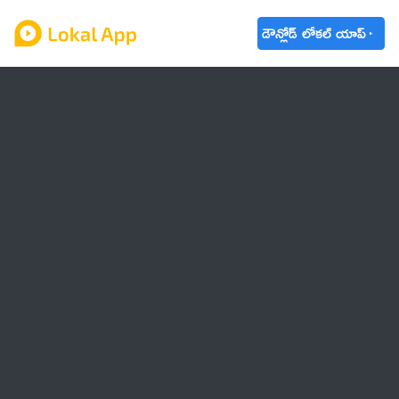
డౌన్లోడ్ లోకల్ యాప్
ఆంధ్రప్రదేశ్
తెలంగాణ
ఉద్యోగాలు
ట్రెండింగ్
వాతావరణం
🌟 వాట్సాప్ STATUS
వినోదం