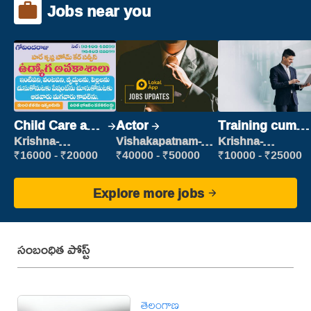
Jobs near you
Child Care and
Actor
Training cum
Patient care
Placement
Krishna-
Vishakapatnam-
Krishna-
vijayawada
new
vijayawada
₹16000 - ₹20000
₹40000 - ₹50000
₹10000 - ₹25000
Explore more jobs
సంబంధిత పోస్ట్
తెలంగాణ