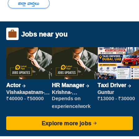
జిల్లా వార్తలు
Jobs near you
Actor
HR Manager
Taxi Driver
Vishakapatnam-
Krishna-
Guntur
new
vijayawada
₹40000 - ₹50000
Depends on
₹13000 - ₹30000
experience/work
Explore more jobs