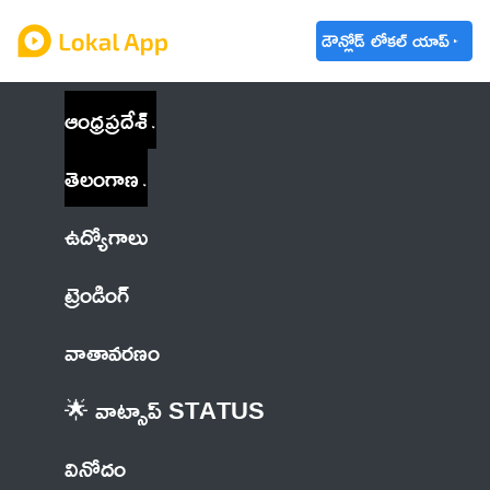
డౌన్లోడ్ లోకల్ యాప్
ఆంధ్రప్రదేశ్
తెలంగాణ
ఉద్యోగాలు
ట్రెండింగ్
వాతావరణం
🌟 వాట్సాప్ STATUS
వినోదం