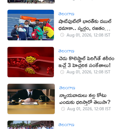
తెలంగాణ
షాట్‌పుట్‌లో భారత్‌కు డబుల్‌
ధమాకా.. స్వర్ణం, రజతం
సొంతం
Aug 01, 2026, 12:08 IST
తెలంగాణ
చెడు కొలెస్ట్రాల్ పెరిగితే శరీరం
ఇచ్చే 3 హెచ్చరిక సంకేతాలు!
Aug 01, 2026, 12:08 IST
తెలంగాణ
న్యాయవాదులు నల్ల కోటు
ఎందుకు ధరిస్తారో తెలుసా?
Aug 01, 2026, 12:08 IST
తెలంగాణ