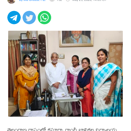
తెలంగాణ రాష్ట్రంలో కస్తూర్బా గాంధీ బాలికల విద్యాలయ