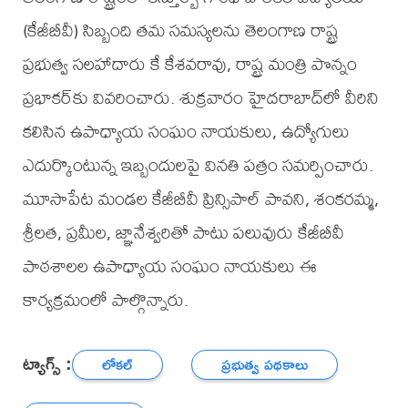
(కేజీబీవీ) సిబ్బంది తమ సమస్యలను తెలంగాణ రాష్ట్ర
ప్రభుత్వ సలహాదారు కే కేశవరావు, రాష్ట్ర మంత్రి పొన్నం
ప్రభాకర్‌కు వివరించారు. శుక్రవారం హైదరాబాద్‌లో వీరిని
కలిసిన ఉపాధ్యాయ సంఘం నాయకులు, ఉద్యోగులు
ఎదుర్కొంటున్న ఇబ్బందులపై వినతి పత్రం సమర్పించారు.
మూసాపేట మండల కేజీబీవీ ప్రిన్సిపాల్ పావని, శంకరమ్మ,
శ్రీలత, ప్రమీల, జ్ఞానేశ్వరితో పాటు పలువురు కేజీబీవీ
పాఠశాలల ఉపాధ్యాయ సంఘం నాయకులు ఈ
కార్యక్రమంలో పాల్గొన్నారు.
ట్యాగ్స్ :
లోకల్
ప్రభుత్వ పథకాలు