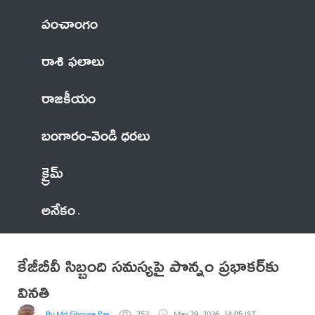
పంచాంగం
రాశి ఫలాలు
రాజకీయం
బంగారం-వెండి ధరలు
క్రైమ్
అనేకం
కేజీబీవీ సిబ్బంది సమస్యపై పొన్నం ప్రభాకర్‌కు
వినతి
By Md Ghouse Pasha
752
May 29, 2026, 14:05 IST