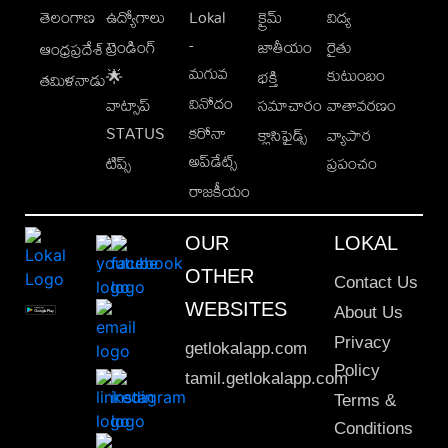
తెలంగాణ
ఉద్యోగాలు
Lokal
క్రైమ్
విద్య
-
ట్రెండింగ్
జాతీయం
రైతు
ఆంధ్రప్రదేశ్
మగువ
కుటుంబం
🌟
భక్తి
తమిళనాడు
వినోదం
వాట్సాప్
సమాచారం
వాతావరణం
STATUS
కరోనా
క్లాసిఫైడ్స్
వ్యాపార
అప్‌డేట్స్
టిప్స్
ప్రపంచం
రాజకీయం
OUR
LOKAL
OTHER
Contact Us
WEBSITES
About Us
Privacy
getlokalapp.com
Policy
tamil.getlokalapp.com
Terms &
Conditions