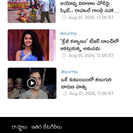
అయోధ్య విరాళాల చోరీపై
స్కిట్.. రాహుల్ గాంధీ సహా
పలువురిపై కేసు నమోదు
Aug 01, 2026, 12:08 IST
తెలంగాణ
'క్రేజీ కళ్యాణం' టీజర్ లాంచ్‌లో
ఆకట్టుకున్న అనుపమ
Aug 01, 2026, 12:08 IST
తెలంగాణ
ఒకే కుటుంబంలో నలుగురి
దారుణ హత్య
Aug 01, 2026, 11:08 IST
రాష్ట్రాలు
ఇతర కేటగిరీలు