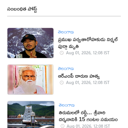
సంబంధిత పోస్ట్
తెలంగాణ
ప్రముఖ పర్వతారోహకుడు నిర్మల్
పుర్జా మృతి
Aug 01, 2026, 12:08 IST
తెలంగాణ
ఆర్ఎంపీ దారుణ హత్య
Aug 01, 2026, 12:08 IST
తెలంగాణ
తిరుమలలో రద్దీ... శ్రీవారి
దర్శనానికి 15 గంటల సమయం
Aug 01, 2026, 12:08 IST