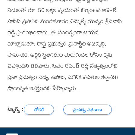
నిధులతో రూ. 50 లక్షల వ్యయంతో నిర్మించిన అహెలే
హదీస్ ప్రహరీని మంగళవారం ఎమ్మెల్యే యెన్నం శ్రీనివాస్
రెడ్డి ప్రారంభించారు. ఈ సందర్భంగా ఆయన
మాట్లాడుతూ, రాష్ట్ర ప్రభుత్వం మైనార్టీల అభివృద్ధి,
సామాజిక, ఆర్థిక స్థితిగతుల మెరుగుదల కోసం కృషి
చేస్తోందని తెలిపారు. సీఎం రేవంత్ రెడ్డి నేతృత్వంలోని
ప్రజా ప్రభుత్వం విద్య, ఉపాధి, మౌలిక వసతుల కల్పనకు
ప్రాధాన్యత ఇస్తోందని పేర్కొన్నారు.
ట్యాగ్స్ :
లోకల్
ప్రభుత్వ పథకాలు