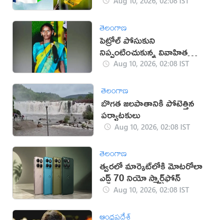
ఎంట్రీ
Aug 10, 2026, 02:08 IST
తెలంగాణ
పెట్రోల్ పోసుకుని
నిప్పంటించుకున్న వివాహిత
మృతి
Aug 10, 2026, 02:08 IST
తెలంగాణ
బొగత జలపాతానికి పోటెత్తిన
పర్యాటకులు
Aug 10, 2026, 02:08 IST
తెలంగాణ
త్వరలో మార్కెట్‌లోకి మోటరోలా
ఎడ్జ్ 70 నియో స్మార్ట్‌ఫోన్
Aug 10, 2026, 02:08 IST
ఆంధ్రప్రదేశ్