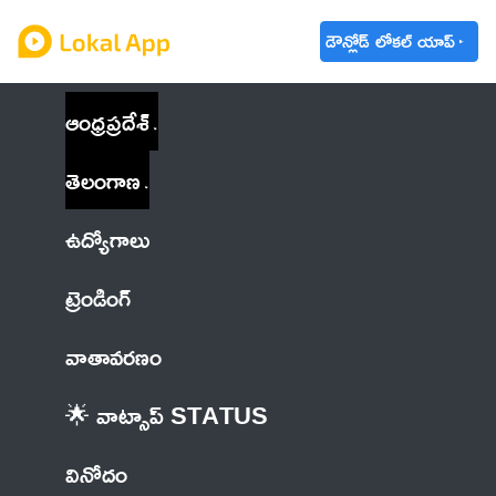
డౌన్లోడ్ లోకల్ యాప్
ఆంధ్రప్రదేశ్
తెలంగాణ
ఉద్యోగాలు
ట్రెండింగ్
వాతావరణం
🌟 వాట్సాప్ STATUS
వినోదం