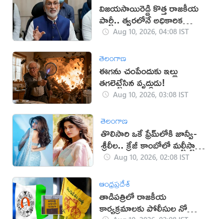
విజయసాయిరెడ్డి కొత్త రాజకీయ
పార్టీ.. త్వరలోనే అధికారిక
ప్రకటన!
Aug 10, 2026, 04:08 IST
తెలంగాణ
ఈగను చంపేందుకు ఇల్లు
తగలెట్టేసిన వృద్ధుడు!
Aug 10, 2026, 03:08 IST
తెలంగాణ
తొలిసారి ఒకే ఫ్రేమ్‌లోకి జాన్వీ-
శ్రీలీల.. క్రేజీ కాంబోలో మల్టీస్టారర్
సినిమా?
Aug 10, 2026, 02:08 IST
ఆంధ్రప్రదేశ్
తాడిపత్రిలో రాజకీయ
కార్యక్రమాలకు పోలీసుల నో