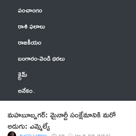
పంచాంగం
రాశి ఫలాలు
రాజకీయం
బంగారం-వెండి ధరలు
క్రైమ్
అనేకం
మహబూబ్నగర్: మైనార్టీ సంక్షేమానికి మరో
అడుగు: ఎమ్మెల్యే
By KOTLA.SRINIVASA REDDY
629
May 26, 2026, 18:05 IST