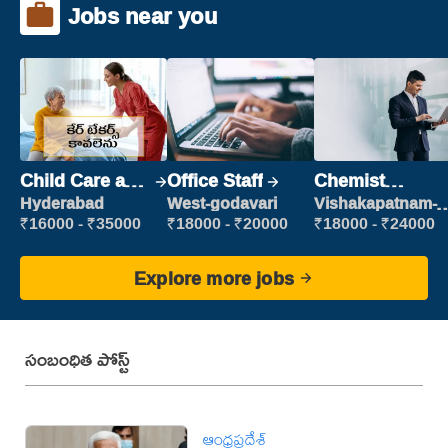
Jobs near you
Child Care and
Office Staff
Chemist
Patient care
Production
Hyderabad
West-godavari
Vishakapatnam-
new
Executive
₹16000 - ₹35000
₹18000 - ₹20000
₹18000 - ₹24000
Explore more jobs
సంబంధిత పోస్ట్
ఆంధ్రప్రదేశ్