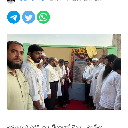
మహబూబ్ నగర్ జిల్లా కేంద్రంలో మైనార్టీ సంక్షేమ