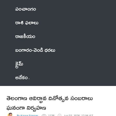
పంచాంగం
రాశి ఫలాలు
రాజకీయం
బంగారం-వెండి ధరలు
క్రైమ్
అనేకం
తెలంగాణ ఆవిర్భావ దినోత్సవ సంబరాలు
ఘనంగా నిర్వహణ
By Koyya Srinivas
1226
Jun 02, 2026, 17:06 IST