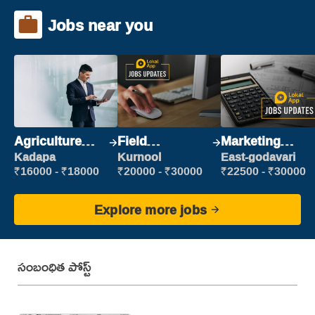
Jobs near you
Agriculture
Field
Marketing
Labour
Marketing
Executive
Kadapa
Kurnool
East-godavari
Executive
₹16000 - ₹18000
₹20000 - ₹30000
₹22500 - ₹30000
Explore more jobs
సంబంధిత పోస్ట్