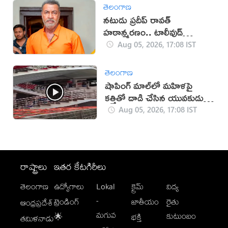
తెలంగాణ
నటుడు ప్రదీప్ రావత్
హఠాన్మరణం.. టాలీవుడ్
స్పందనపై విమర్శలు
Aug 05, 2026, 17:08 IST
తెలంగాణ
షాపింగ్ మాల్‌లో మహిళపై
కత్తితో దాడి చేసిన యువకుడు
(వీడియో)
Aug 05, 2026, 17:08 IST
రాష్ట్రాలు
ఇతర కేటగిరీలు
తెలంగాణ
ఉద్యోగాలు
Lokal
క్రైమ్
విద్య
-
ట్రెండింగ్
జాతీయం
రైతు
ఆంధ్రప్రదేశ్
మగువ
కుటుంబం
🌟
భక్తి
తమిళనాడు