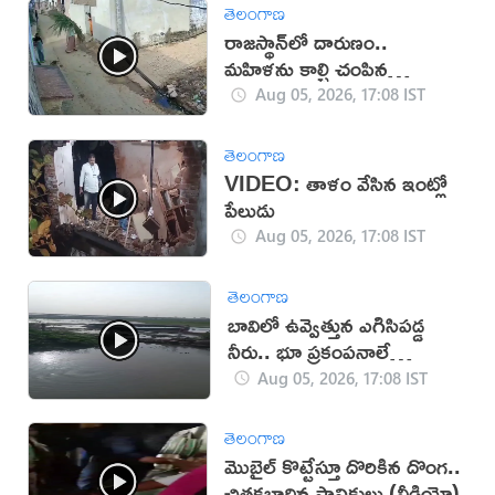
తెలంగాణ
రాజస్థాన్‌లో దారుణం..
మహిళను కాల్చి చంపిన
యువకుడు (వీడియో)
Aug 05, 2026, 17:08 IST
తెలంగాణ
VIDEO: తాళం వేసిన ఇంట్లో
పేలుడు
Aug 05, 2026, 17:08 IST
తెలంగాణ
బావిలో ఉవ్వెత్తున ఎగిసిపడ్డ
నీరు.. భూ ప్రకంపనాలే
కారణమా?
Aug 05, 2026, 17:08 IST
తెలంగాణ
మొబైల్ కొట్టేస్తూ దొరికిన దొంగ..
చితకబాదిన స్థానికులు (వీడియో)