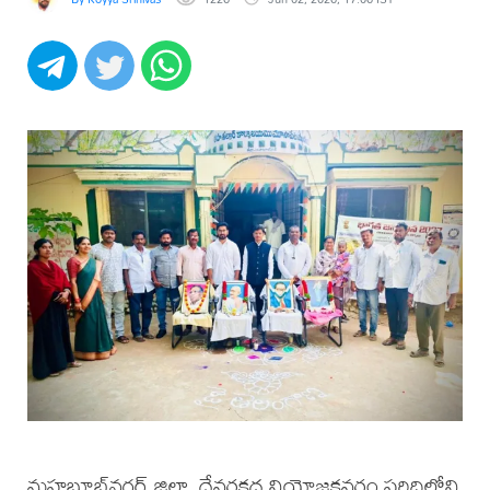
మహబూబ్‌నగర్ జిల్లా, దేవరకద్ర నియోజకవర్గం పరిధిలోని