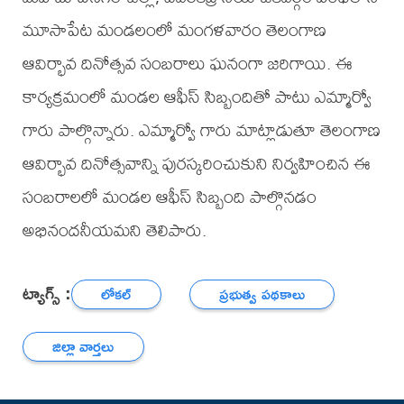
మూసాపేట మండలంలో మంగళవారం తెలంగాణ
ఆవిర్భావ దినోత్సవ సంబరాలు ఘనంగా జరిగాయి. ఈ
కార్యక్రమంలో మండల ఆఫీస్ సిబ్బందితో పాటు ఎమ్మార్వో
గారు పాల్గొన్నారు. ఎమ్మార్వో గారు మాట్లాడుతూ తెలంగాణ
ఆవిర్భావ దినోత్సవాన్ని పురస్కరించుకుని నిర్వహించిన ఈ
సంబరాలలో మండల ఆఫీస్ సిబ్బంది పాల్గొనడం
అభినందనీయమని తెలిపారు.
ట్యాగ్స్ :
లోకల్
ప్రభుత్వ పథకాలు
జిల్లా వార్తలు