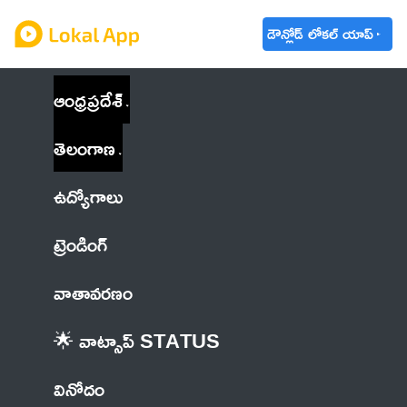
డౌన్లోడ్ లోకల్ యాప్
ఆంధ్రప్రదేశ్
తెలంగాణ
ఉద్యోగాలు
ట్రెండింగ్
వాతావరణం
🌟 వాట్సాప్ STATUS
వినోదం