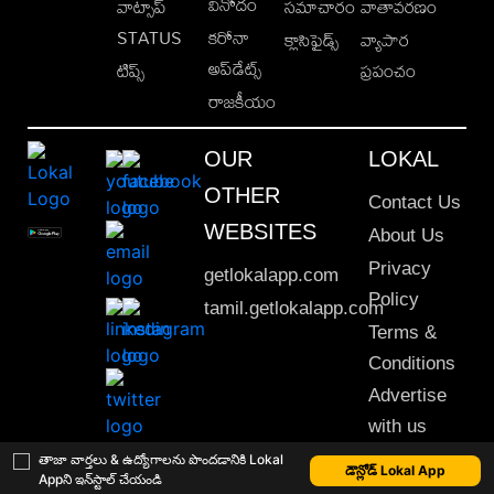
వినోదం
వాట్సాప్
సమాచారం
వాతావరణం
STATUS
కరోనా
క్లాసిఫైడ్స్
వ్యాపార
అప్‌డేట్స్
టిప్స్
ప్రపంచం
రాజకీయం
OUR
LOKAL
OTHER
Contact Us
WEBSITES
About Us
Privacy
getlokalapp.com
Policy
tamil.getlokalapp.com
Terms &
Conditions
Advertise
with us
Sitemap
తాజా వార్తలు & ఉద్యోగాలను పొందడానికి Lokal
డౌన్లోడ్ Lokal App
Appని ఇన్‌స్టాల్ చేయండి
This material may not be published, transmitted, rewritten or redistributed. © 2020 Lokal App. All rights reserved.