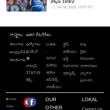
స్కోరు 104/2
Jul 16, 2026, 13:07 IST
రాష్ట్రాలు
ఇతర కేటగిరీలు
తెలంగాణ
ఉద్యోగాలు
Lokal
క్రైమ్
విద్య
-
ట్రెండింగ్
జాతీయం
రైతు
ఆంధ్రప్రదేశ్
మగువ
కుటుంబం
🌟
భక్తి
తమిళనాడు
వినోదం
వాట్సాప్
సమాచారం
వాతావరణం
STATUS
కరోనా
క్లాసిఫైడ్స్
వ్యాపార
అప్‌డేట్స్
టిప్స్
ప్రపంచం
రాజకీయం
OUR
LOKAL
OTHER
Contact Us