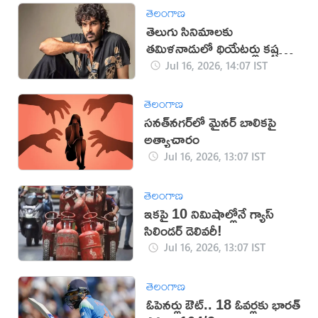
తెలంగాణ
తెలుగు సినిమాలకు
తమిళనాడులో థియేటర్లు కష్టమే:
కిరణ్ అబ్బవరం
Jul 16, 2026, 14:07 IST
తెలంగాణ
సనత్‌నగర్‌లో మైనర్‌ బాలికపై
అత్యాచారం
Jul 16, 2026, 13:07 IST
తెలంగాణ
ఇకపై 10 నిమిషాల్లోనే గ్యాస్
సిలిండర్ డెలివరీ!
Jul 16, 2026, 13:07 IST
తెలంగాణ
ఓపెనర్లు ఔట్‌.. 18 ఓవర్లకు భారత్‌