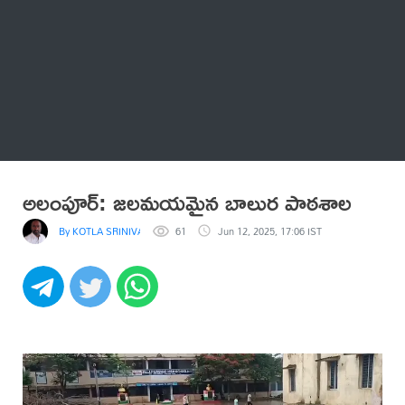
Thatstelugu
బిగ్ బాస్
అనేకం
అలంపూర్: జలమయమైన బాలుర పాఠశాల
By KOTLA SRINIVASA REDDY
61
Jun 12, 2025, 17:06 IST