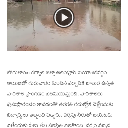
జోగులాంబ గద్వాల జిల్లా అలంపూర్ నియోజకవర్గం
అయిజలో గురువారం కురిసిన వర్షానికి బాలుర ఉన్నత
పాఠశాల ప్రాంగణం జలమయమైంది. పాఠశాలలు
పునఃప్రారంభం కావడంతో తరగతి గదుల్లోకి వెళ్లేందుకు
విద్యార్థులు ఇబ్బంది పడ్డారు. వర్షపు నీరుతో బయటకు
వెళ్లేందుకు వీలు లేని పరిస్థితి నెలకొంది. వర్షం వచ్చిన