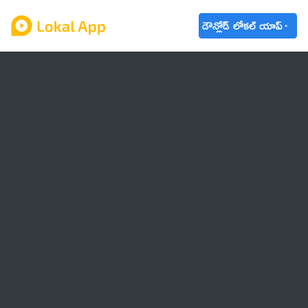
డౌన్లోడ్ లోకల్ యాప్
ఆంధ్రప్రదేశ్
తెలంగాణ
ఉద్యోగాలు
ట్రెండింగ్
వాతావరణం
బడ్జెట్ 2023-24
🌟 వాట్సాప్ STATUS