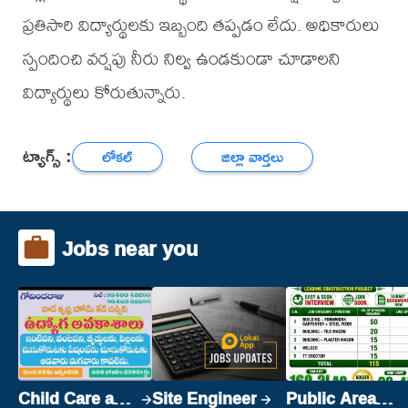
ప్రతిసారి విద్యార్థులకు ఇబ్బంది తప్పడం లేదు. అధికారులు
స్పందించి వర్షపు నీరు నిల్వ ఉండకుండా చూడాలని
విద్యార్థులు కోరుతున్నారు.
ట్యాగ్స్ :
లోకల్
జిల్లా వార్తలు
Jobs near you
Child Care and
Site Engineer
Public Area