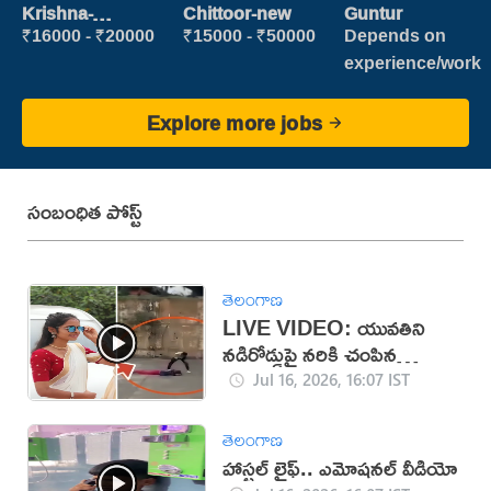
Patient care
Cleaner
Krishna-
Chittoor-new
Guntur
vijayawada
₹16000 - ₹20000
₹15000 - ₹50000
Depends on
experience/work
Explore more jobs
సంబంధిత పోస్ట్
తెలంగాణ
LIVE VIDEO: యువతిని
నడిరోడ్డుపై నరికి చంపిన
కిరాతకుడు
Jul 16, 2026, 16:07 IST
తెలంగాణ
హాస్టల్ లైఫ్.. ఎమోషనల్ వీడియో