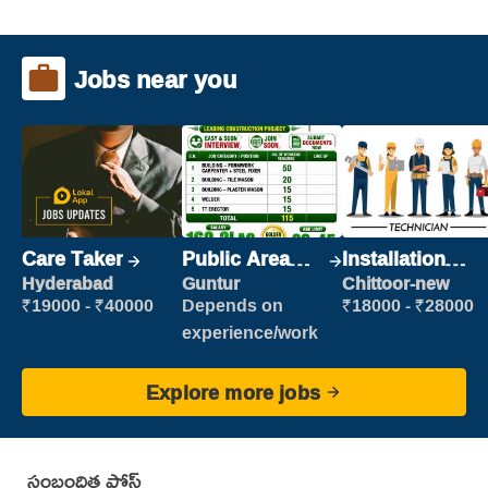
Jobs near you
Care Taker
Public Area
Installation
Cleaner
Engineer/
Hyderabad
Guntur
Chittoor-new
Helper
₹19000 - ₹40000
Depends on
₹18000 - ₹28000
experience/work
Explore more jobs
సంబంధిత పోస్ట్