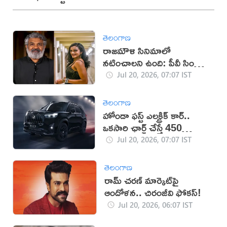
తెలంగాణ
రాజమౌళి సినిమాలో
నటించాలని ఉంది: పీవీ సింధు
ఆసక్తికర పోస్ట్
Jul 20, 2026, 07:07 IST
తెలంగాణ
హోండా ఫస్ట్ ఎలక్ట్రిక్ కార్..
ఒకసారి ఛార్జ్‌ చేస్తే 450
కిలోమీటర్ల రేంజ్
Jul 20, 2026, 07:07 IST
తెలంగాణ
రామ్ చరణ్ మార్కెట్‌పై
ఆందోళన.. చిరంజీవి ఫోకస్!
Jul 20, 2026, 06:07 IST