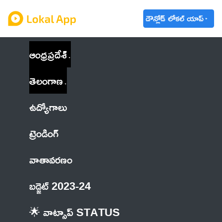
డౌన్లోడ్ లోకల్ యాప్
ఆంధ్రప్రదేశ్
తెలంగాణ
ఉద్యోగాలు
ట్రెండింగ్
వాతావరణం
బడ్జెట్ 2023-24
🌟 వాట్సాప్ STATUS