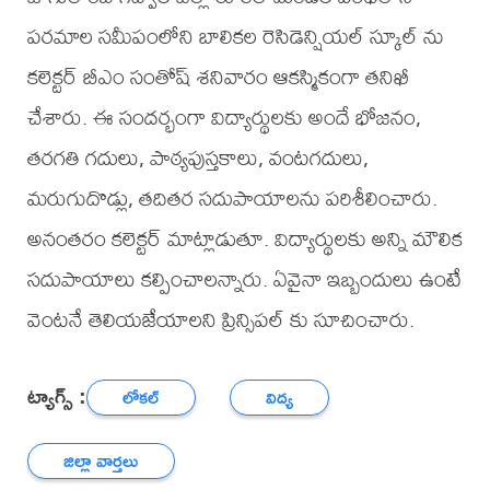
పరమాల సమీపంలోని బాలికల రెసిడెన్షియల్ స్కూల్ ను
కలెక్టర్ బీఎం సంతోష్ శనివారం ఆకస్మికంగా తనిఖీ
చేశారు. ఈ సందర్భంగా విద్యార్థులకు అందే భోజనం,
తరగతి గదులు, పాఠ్యపుస్తకాలు, వంటగదులు,
మరుగుదొడ్లు, తదితర సదుపాయాలను పరిశీలించారు.
అనంతరం కలెక్టర్ మాట్లాడుతూ. విద్యార్థులకు అన్ని మౌలిక
సదుపాయాలు కల్పించాలన్నారు. ఏవైనా ఇబ్బందులు ఉంటే
వెంటనే తెలియజేయాలని ప్రిన్సిపల్ కు సూచించారు.
ట్యాగ్స్ :
లోకల్
విద్య
జిల్లా వార్తలు