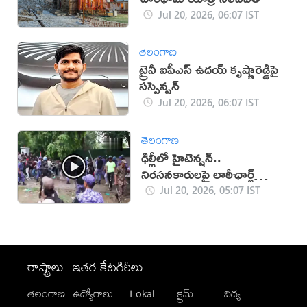
Jul 20, 2026, 06:07 IST
తెలంగాణ
ట్రైనీ ఐపీఎస్ ఉదయ్ కృష్ణారెడ్డిపై
సస్పెన్షన్
Jul 20, 2026, 06:07 IST
తెలంగాణ
ఢిల్లీలో హైటెన్షన్..
నిరసనకారులపై లాఠీఛార్జ్
(వీడియో)
Jul 20, 2026, 05:07 IST
రాష్ట్రాలు
ఇతర కేటగిరీలు
తెలంగాణ
ఉద్యోగాలు
Lokal
క్రైమ్
విద్య