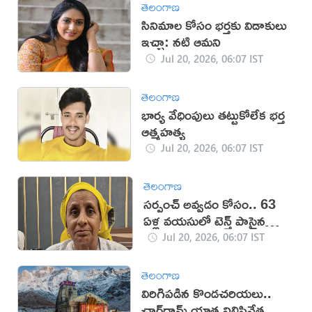
తెలంగాణ
సినిమాల కోసం భర్తకు విడాకులు
ఇచ్చా: నటి ఆమని
Jul 20, 2026, 06:07 IST
తెలంగాణ
భార్య వేధింపులు తట్టుకోలేక భర్త
ఆత్మహత్య
Jul 20, 2026, 06:07 IST
తెలంగాణ
సర్పంచ్ అవ్వడం కోసం.. 63
ఏళ్ల వయసులో టెన్త్ పాసైన
వృద్ధురాలు
Jul 20, 2026, 06:07 IST
తెలంగాణ
విరిగిపడిన కొండచరియలు..
చార్‌ధామ్ యాత్ర నిలిపివేత