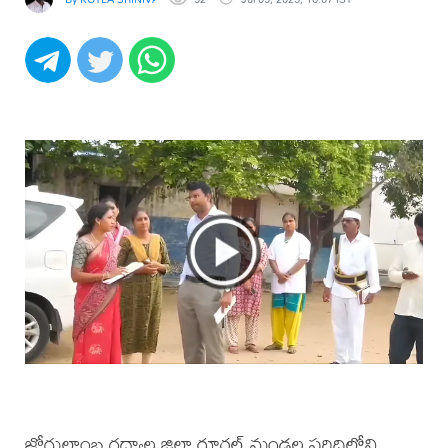
జోగులాంబ గద్వాల జిల్లా రూరల్ మండల పరిధిలోని