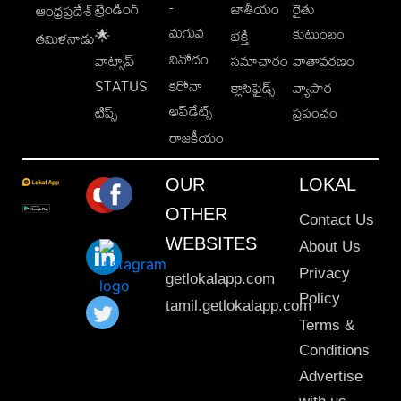
-
ట్రెండింగ్
జాతీయం
రైతు
ఆంధ్రప్రదేశ్
మగువ
కుటుంబం
🌟
భక్తి
తమిళనాడు
వినోదం
వాట్సాప్
సమాచారం
వాతావరణం
STATUS
కరోనా
క్లాసిఫైడ్స్
వ్యాపార
అప్‌డేట్స్
టిప్స్
ప్రపంచం
రాజకీయం
OUR
LOKAL
OTHER
Contact Us
WEBSITES
About Us
Privacy
getlokalapp.com
Policy
tamil.getlokalapp.com
Terms &
Conditions
Advertise