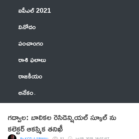
ఐపీఎల్ 2021
వినోదం
పంచాంగం
రాశి ఫలాలు
రాజకీయం
అనేకం
గద్వాల: బాలికల రెసిడెన్షియల్ స్కూల్ ను
కలెక్టర్ ఆకస్మిక తనిఖీ
By KOTLA SRINIVASA REDDY
52
Jul 05, 2025, 16:07 IST