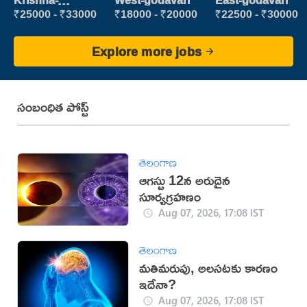
Krishna-
West-godavari
East-godavari
vijayawada
₹25000 - ₹33000
₹18000 - ₹20000
₹22500 - ₹30000
Explore more jobs
సంబంధిత పోస్ట్
తెలంగాణ
ఆగస్టు 12న అరుదైన
సూర్యగ్రహణం
Aug 07, 2026, 17:08 IST
తెలంగాణ
మతిమరుపు, అలసటకు కారణం
ఇదేనా?
Aug 07, 2026, 17:08 IST