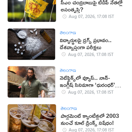
సీఎం చంద్రబాబుపై టీడీపీ నేతల్లో
అసంతృప్తి?
Aug 07, 2026, 17:08 IST
తెలంగాణ
విద్యార్థులపై డ్రగ్స్ ప్రభావం..
దేశవ్యాప్తంగా పరీక్షలు
Aug 07, 2026, 17:08 IST
తెలంగాణ
నెట్‌ఫ్లిక్స్‌లో వ్యూస్.. నాన్-
ఇంగ్లీష్ సినిమాగా ‘ధురంధర్’
రికార్డు
Aug 07, 2026, 17:08 IST
తెలంగాణ
పార్లమెంట్ క్యాంటీన్లలో 2003
నుంచే కూల్ డ్రింక్స్ నిషేధం!
Aug 07, 2026, 17:08 IST