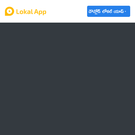
డౌన్లోడ్ లోకల్ యాప్
ఆంధ్రప్రదేశ్
తెలంగాణ
ఉద్యోగాలు
ట్రెండింగ్
వాతావరణం
🌟 వాట్సాప్ STATUS
వినోదం