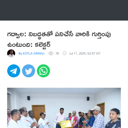
అనేకం
గద్వాల: నిబద్ధతతో పనిచేసే వారికి గుర్తింపు
ఉంటుంది: కలెక్టర్
By KOTLA SRINIVASA REDDY
78
Jul 11, 2025, 02:07 IST