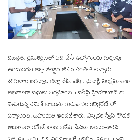
నిబద్ధత, క్రమశిక్షణతో పని చేసే ఉద్యోగులకు గుర్తింపు
ఉంటుందని జిల్లా కలెక్టర్ బీఎం సంతోశ్ అన్నారు.
జోగులాం బగద్వాల జిల్లా బీసీ, ఎస్సీ, మైనార్టీ సంక్షేమ శాఖ
అధికారిగా విధులు నిర్వహించి బదిలీపై హైదరాబాద్ కు
వెళుతున్న రమేశ్ బాబును గురువారం కలెక్టరేట్ లో
సన్మానించి, బహుమతి అందజేశారు. ఎన్నికల స్వీప్ నోడల్
అధికారిగా రమేశ్ బాబు విశేష సేవలు అందించారని
ప్రశంసించారు. విధి నిర్వహణలో బదిలీలు సహజం అని