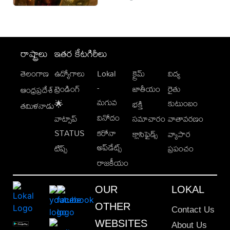
రాష్ట్రాలు
ఇతర కేటగిరీలు
తెలంగాణ
ఉద్యోగాలు
Lokal
క్రైమ్
విద్య
-
ట్రెండింగ్
జాతీయం
రైతు
ఆంధ్రప్రదేశ్
మగువ
కుటుంబం
🌟
భక్తి
తమిళనాడు
వినోదం
వాట్సాప్
సమాచారం
వాతావరణం
STATUS
కరోనా
క్లాసిఫైడ్స్
వ్యాపార
అప్‌డేట్స్
టిప్స్
ప్రపంచం
రాజకీయం
OUR
LOKAL
OTHER
Contact Us
WEBSITES
About Us