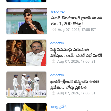
తెలంగాణ
సచిన్ టెండూల్కర్ బ్రాండ్ విలువ
రూ. 1,200 కోట్లు!
Aug 07, 2026, 17:08 IST
తెలంగాణ
పెద్ది సినిమాపై పరుచూరి
విశ్లేషణ.. రామ్ చరణ్ వల్లే హిట్!
Aug 07, 2026, 17:08 IST
తెలంగాణ
భారత్-శ్రీలంక టెస్టులకు ఉచిత
ప్రవేశం.. బోర్డు ప్రకటన
Aug 07, 2026, 17:08 IST
ఆంధ్రప్రదేశ్