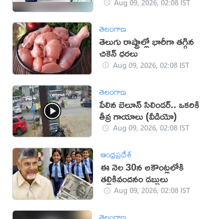
వీడాల్సిందే!
Aug 09, 2026, 02:08 IST
తెలంగాణ
తెలుగు రాష్ట్రాల్లో భారీగా తగ్గిన
చికెన్ ధరలు
Aug 09, 2026, 02:08 IST
తెలంగాణ
పేలిన బెలూన్ సిలిండర్.. ఒకరికి
తీవ్ర గాయాలు (వీడియో)
Aug 09, 2026, 02:08 IST
ఆంధ్రప్రదేశ్
ఈ నెల 30న అకౌంట్లలోకి
తల్లికివందనం డబ్బులు
Aug 09, 2026, 02:08 IST
తెలంగాణ