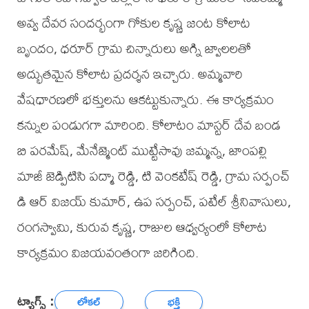
అవ్వ దేవర సందర్భంగా గోకుల కృష్ణ జంట కోలాట
బృందం, ధరూర్ గ్రామ చిన్నారులు అగ్ని జ్వాలలతో
అద్భుతమైన కోలాట ప్రదర్శన ఇచ్చారు. అమ్మవారి
వేషధారణలో భక్తులను ఆకట్టుకున్నారు. ఈ కార్యక్రమం
కన్నుల పండుగగా మారింది. కోలాటం మాస్టర్ దేవ బండ
బి పరమేష్, మేనేజ్మెంట్ ముట్టేసావు జమ్మన్న, జాంపల్లి
మాజీ జెడ్పిటిసి పద్మా రెడ్డి, టి వెంకటేష్ రెడ్డి, గ్రామ సర్పంచ్
డి ఆర్ విజయ్ కుమార్, ఉప సర్పంచ్, పటేల్ శ్రీనివాసులు,
రంగస్వామి, కురువ కృష్ణ, రాజుల ఆధ్వర్యంలో కోలాట
కార్యక్రమం విజయవంతంగా జరిగింది.
ట్యాగ్స్ :
లోకల్
భక్తి