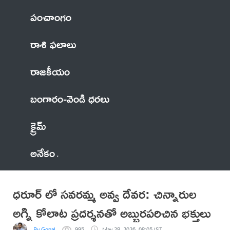
పంచాంగం
రాశి ఫలాలు
రాజకీయం
బంగారం-వెండి ధరలు
క్రైమ్
అనేకం
ధరూర్ లో సవరమ్మ అవ్వ దేవర: చిన్నారుల
అగ్ని కోలాట ప్రదర్శనతో అబ్బురపరిచిన భక్తులు
By Gopal
995
May 28, 2026, 08:05 IST