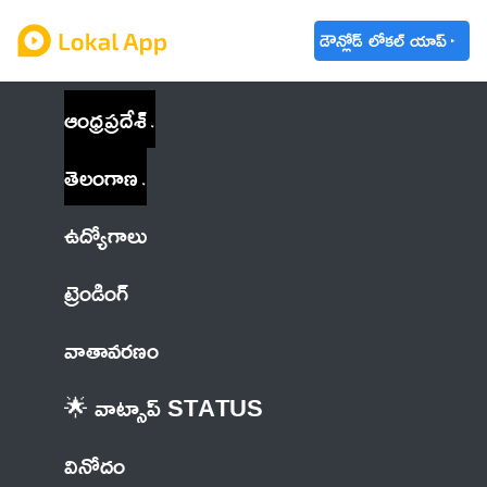
డౌన్లోడ్ లోకల్ యాప్
ఆంధ్రప్రదేశ్
తెలంగాణ
ఉద్యోగాలు
ట్రెండింగ్
వాతావరణం
🌟 వాట్సాప్ STATUS
వినోదం