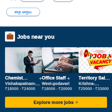
జిల్లా వార్తలు
Jobs near you
Chemist
Office Staff
Territory Sales
Production
Manager
Vishakapatnam-
West-godavari
Krishna-
new
vijayawada
Executive
₹18000 - ₹24000
₹18000 - ₹20000
₹25000 - ₹33000
Explore more jobs