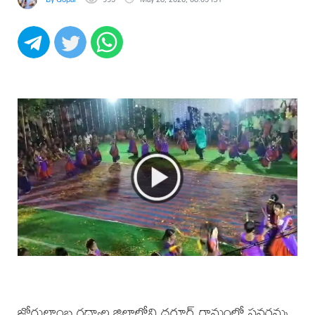
జోగులాంబ గద్వాల జిల్లాలోని ధరూర్ గ్రామంలో సవరమ్మ