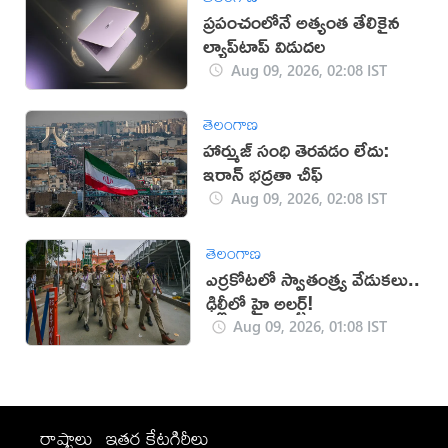
ప్రపంచంలోనే అత్యంత తేలికైన
ల్యాప్‌టాప్ విడుదల
Aug 09, 2026, 02:08 IST
తెలంగాణ
హార్ముజ్ సంధి తెరవడం లేదు:
ఇరాన్ భద్రతా చీఫ్
Aug 09, 2026, 02:08 IST
తెలంగాణ
ఎర్రకోటలో స్వాతంత్య్ర వేడుకలు..
ఢిల్లీలో హై అలర్ట్!
Aug 09, 2026, 01:08 IST
రాష్ట్రాలు
ఇతర కేటగిరీలు