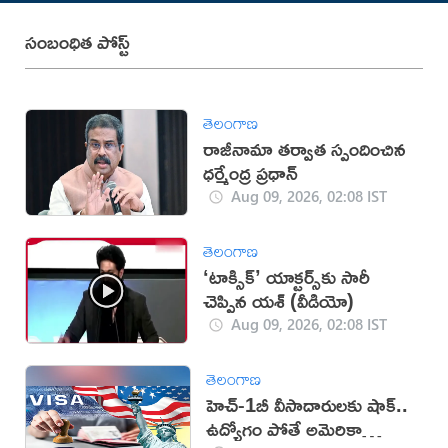
సంబంధిత పోస్ట్
తెలంగాణ
రాజీనామా తర్వాత స్పందించిన
ధర్మేంద్ర ప్రధాన్‌
Aug 09, 2026, 02:08 IST
తెలంగాణ
‘టాక్సిక్’ యాక్టర్స్‌కు సారీ
చెప్పిన యశ్ (వీడియో)
Aug 09, 2026, 02:08 IST
తెలంగాణ
హెచ్-1బీ వీసాదారులకు షాక్..
ఉద్యోగం పోతే అమెరికా