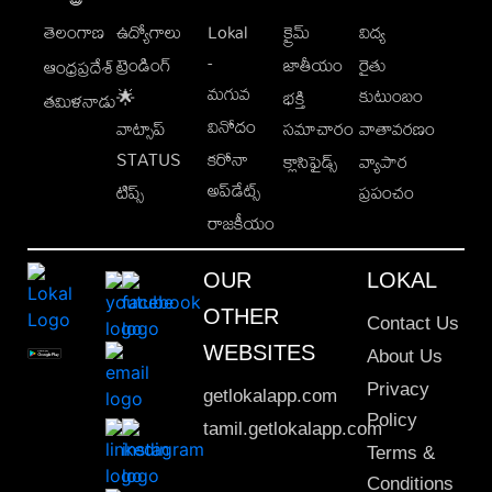
తెలంగాణ
ఉద్యోగాలు
Lokal
క్రైమ్
విద్య
-
ట్రెండింగ్
జాతీయం
రైతు
ఆంధ్రప్రదేశ్
మగువ
కుటుంబం
🌟
భక్తి
తమిళనాడు
వినోదం
వాట్సాప్
సమాచారం
వాతావరణం
STATUS
కరోనా
క్లాసిఫైడ్స్
వ్యాపార
అప్‌డేట్స్
టిప్స్
ప్రపంచం
రాజకీయం
OUR
LOKAL
OTHER
Contact Us
WEBSITES
About Us
Privacy
getlokalapp.com
Policy
tamil.getlokalapp.com
Terms &
Conditions