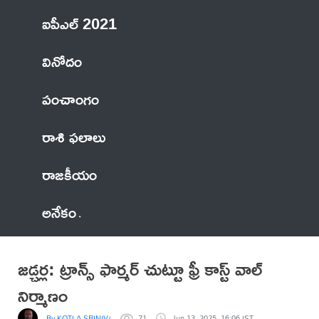
ఐపీఎల్ 2021
వినోదం
పంచాంగం
రాశి ఫలాలు
రాజకీయం
అనేకం
జడ్చర్ల: ట్రాన్స్ ఫార్మర్ చుట్టూ ఫ్రీ కాస్ట్ వాల్
నిర్మాణం
By KOTLA SRINIVASA REDDY
71
Jun 13, 2025, 16:06 IST