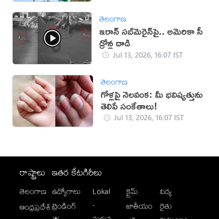
తెలంగాణ
ఇరాన్‌ సబ్‌మెరైన్‌పై.. అమెరికా సీ
డ్రోన్ల దాడి
Jul 13, 2026, 16:07 IST
తెలంగాణ
గోళ్లపై నెలవంక: మీ భవిష్యత్తును
తెలిపే సంకేతాలు!
Jul 13, 2026, 16:07 IST
రాష్ట్రాలు
ఇతర కేటగిరీలు
తెలంగాణ
ఉద్యోగాలు
Lokal
క్రైమ్
విద్య
-
ట్రెండింగ్
జాతీయం
రైతు
ఆంధ్రప్రదేశ్
మగువ