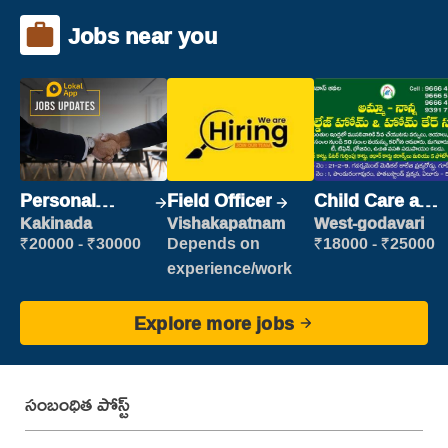
Jobs near you
Personal
Field Officer
Child Care and
Assistant
Patient care
Kakinada
Vishakapatnam
West-godavari
₹20000 - ₹30000
Depends on
₹18000 - ₹25000
experience/work
Explore more jobs
సంబంధిత పోస్ట్