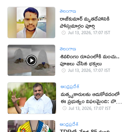
తెలంగాణ
రాజ్‌కుమార్‌ మృతదేహానికి
పోస్టుమార్టం పూర్తి
Jul 13, 2026, 17:07 IST
తెలంగాణ
శివలింగం రూపంలోకి మంచు..
పూజలు చేసిన భక్తులు
Jul 13, 2026, 17:07 IST
ఆంధ్రప్రదేశ్
మత్స్యకారులను ఆదుకోవడంలో
ఈ ప్రభుత్వం విఫలమైంది: బొత్స
సత్యనారాయణ
Jul 13, 2026, 17:07 IST
ఆంధ్రప్రదేశ్
TDPలో చేరిన 85 మంది