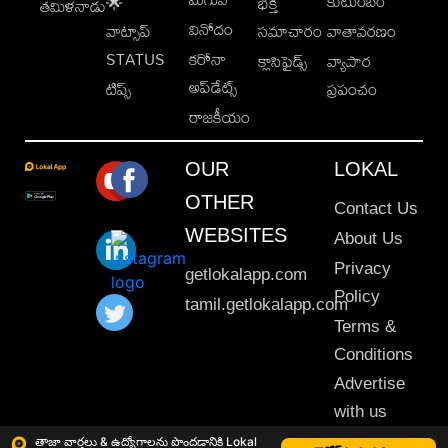
కుటుంబం
🌟
భక్తి
తమిళనాడు
వినోదం
వాట్సాప్
సమాచారం
వాతావరణం
STATUS
కరోనా
క్లాసిఫైడ్స్
వ్యాపార
అప్‌డేట్స్
టిప్స్
ప్రపంచం
రాజకీయం
OUR
LOKAL
OTHER
Contact Us
WEBSITES
About Us
Privacy
getlokalapp.com
Policy
tamil.getlokalapp.com
Terms &
Conditions
Advertise
with us
Sitemap
తాజా వార్తలు & ఉద్యోగాలను పొందడానికి Lokal