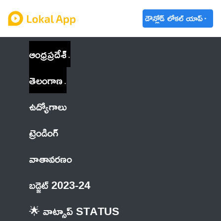
డౌన్లోడ్ లోకల్ యాప్
ఆంధ్రప్రదేశ్
తెలంగాణ
ఉద్యోగాలు
ట్రెండింగ్
వాతావరణం
బడ్జెట్ 2023-24
🌟 వాట్సాప్ STATUS