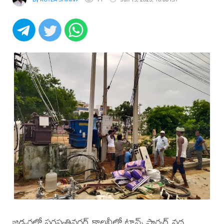
జడ్చర్లలో సరస్వతినగర్ కాలనీలో ట్రాన్స్ ఫార్మర్ వద్ద