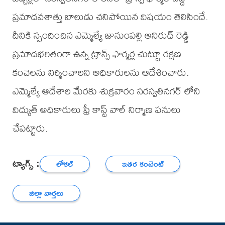
ప్రమాదవశాత్తు బాలుడు చనిపోయిన విషయం తెలిసిందే.
దీనికి స్పందించిన ఎమ్మెల్యే జునుంపల్లి అనిరుధ్ రెడ్డి
ప్రమాదభరితంగా ఉన్న ట్రాన్స్ ఫార్మర్ల చుట్టూ రక్షణ
కంచెలను నిర్మించాలని అధికారులను ఆదేశించారు.
ఎమ్మెల్యే ఆదేశాల మేరకు శుక్రవారం సరస్వతినగర్ లోని
విద్యుత్ అధికారులు ఫ్రీ కాస్ట్ వాల్ నిర్మాణ పనులు
చేపట్టారు.
ట్యాగ్స్ :
లోకల్
ఇతర కంటెంట్
జిల్లా వార్తలు