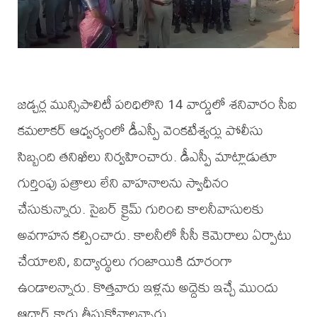
జడ్చర్ల మున్సిపాలిటీ పరిధిలొని 14 వార్డులో శనివారం సీఐ
కమలాకర్ ఆధ్వర్యంలో డీఎస్పీ వెంకటేశ్వర్లు పోలీసు
సిబ్బంది తనిఖీలు నిర్వహించారు. డీఎస్పీ మాట్లాడుతూ
గుర్తింపు పత్రాలు లేని వాహనాలను స్వాధీనం
చేసుకున్నారు. సైబర్ క్రైమ్ గురించి కాలనీవాసులకు
అవగాహన కల్పించారు. కాలనీలో సీసీ కెమెరాలు ఏర్పాటు
చేయాలని, విద్యార్థులు గంజాయికి దూరంగా
ఉండాలన్నారు. కొత్తవారు ఇళ్లను అద్దెకు ఇచ్చే ముందు
ఆధార్ కార్డు తీసుకోవాలన్నారు.