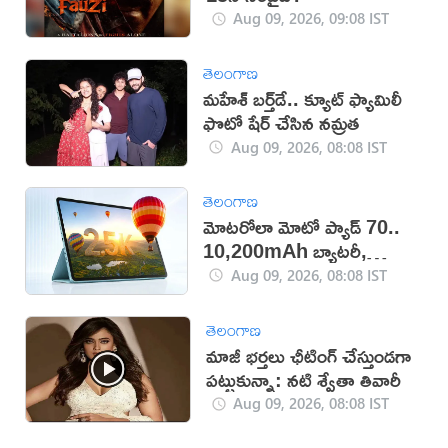
Aug 09, 2026, 09:08 IST
తెలంగాణ
మహేశ్‌ బర్త్‌డే.. క్యూట్‌ ఫ్యామిలీ
ఫొటో షేర్ చేసిన నమ్రత
Aug 09, 2026, 08:08 IST
తెలంగాణ
మోటరోలా మోటో ప్యాడ్ 70..
10,200mAh బ్యాటరీ,
5Gతో కొత్త టాబ్లెట్ విడుదల
Aug 09, 2026, 08:08 IST
తెలంగాణ
మాజీ భర్తలు ఛీటింగ్ చేస్తుండగా
పట్టుకున్నా: నటి శ్వేతా తివారీ
Aug 09, 2026, 08:08 IST