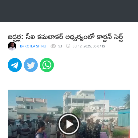
అనేకం
జడ్చర్ల: సీఐ కమలాకర్ ఆధ్వర్యంలో కార్టన్ సెర్చ్
By KOTLA SRINU
53
Jul 12, 2025, 05:07 IST