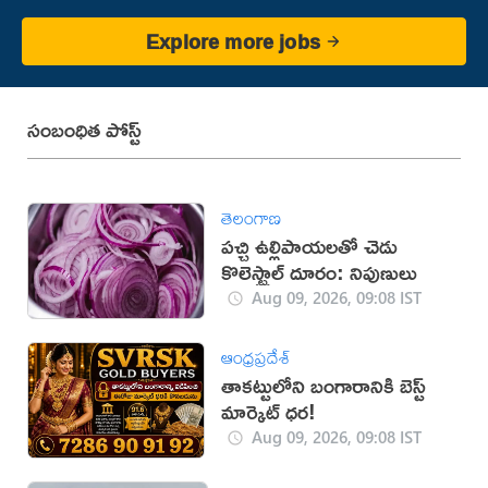
Explore more jobs
సంబంధిత పోస్ట్
తెలంగాణ
పచ్చి ఉల్లిపాయలతో చెడు
కొలెస్ట్రాల్ దూరం: నిపుణులు
Aug 09, 2026, 09:08 IST
ఆంధ్రప్రదేశ్
తాకట్టులోని బంగారానికి బెస్ట్
మార్కెట్ ధర!
Aug 09, 2026, 09:08 IST