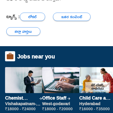
ట్యాగ్స్ :
లోకల్
ఇతర కంటెంట్
జిల్లా వార్తలు
Jobs near you
Chemist
Office Staff
Child Care and
Production
Patient care
Vishakapatnam-
West-godavari
Hyderabad
new
Executive
₹18000 - ₹24000
₹18000 - ₹20000
₹16000 - ₹35000