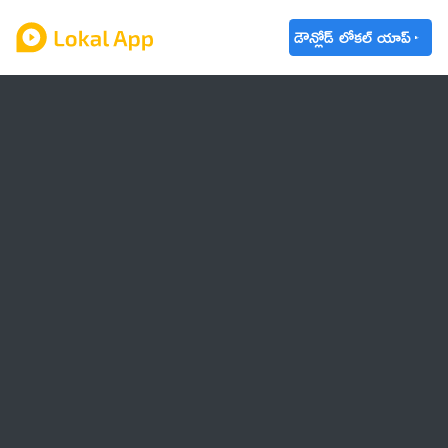
డౌన్లోడ్ లోకల్ యాప్
ఆంధ్రప్రదేశ్
తెలంగాణ
ఉద్యోగాలు
ట్రెండింగ్
వాతావరణం
🌟 వాట్సాప్ STATUS
వినోదం