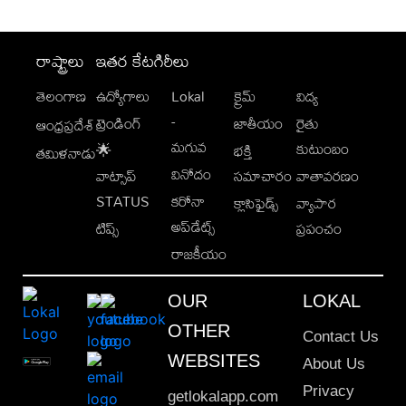
రాష్ట్రాలు
ఇతర కేటగిరీలు
తెలంగాణ
ఉద్యోగాలు
Lokal
క్రైమ్
విద్య
-
ట్రెండింగ్
జాతీయం
రైతు
ఆంధ్రప్రదేశ్
మగువ
కుటుంబం
🌟
భక్తి
తమిళనాడు
వినోదం
వాట్సాప్
సమాచారం
వాతావరణం
STATUS
కరోనా
క్లాసిఫైడ్స్
వ్యాపార
అప్‌డేట్స్
టిప్స్
ప్రపంచం
రాజకీయం
OUR
LOKAL
OTHER
Contact Us
WEBSITES
About Us
Privacy
getlokalapp.com