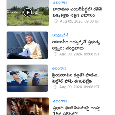
తెలంగాణ
బారామతి ఎయిర్‌ఫీల్డ్‌లో రన్‌వే
పక్కకెళ్లిన శిక్షణ విమానం
(వీడియో)
Aug 09, 2026, 09:08 IST
ఆంధ్రప్రదేశ్
ఆదివాసీల అభ్యున్నతే ప్రభుత్వ
లక్ష్యం: చంద్రబాబు
Aug 09, 2026, 09:08 IST
తెలంగాణ
ప్రియురాలిని కత్తితో పొడిచి,
పెట్రోల్ పోసి తగలబెట్టిన
ప్రియుడు!
Aug 09, 2026, 09:08 IST
తెలంగాణ
ప్రభాస్ ఫౌజీ సినిమాపై ఆగస్టు
15న సర్‌ప్రైజ్?