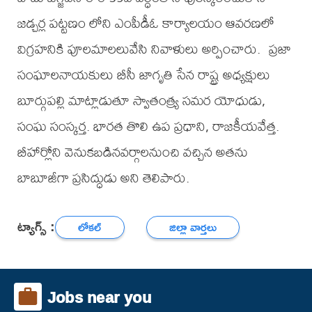
జడ్చర్ల పట్టణం లోని ఎంపీడీఓ కార్యాలయం ఆవరణలో
విగ్రహనికి పూలమాలలువేసి నివాళులు అర్పించారు. ప్రజా
సంఘాలనాయకులు బీసీ జాగృతి సేన రాష్ట్ర అధ్యక్షులు
బూర్గుపల్లి మాట్లాడుతూ స్వాతంత్ర్య సమర యోధుడు,
సంఘ సంస్కర్త. భారత తొలి ఉప ప్రధాని, రాజకీయవేత్త.
బీహార్లోని వెనుకబడినవర్గాలనుంచి వచ్చిన అతను
బాబూజీగా ప్రసిద్ధుడు అని తెలిపారు.
ట్యాగ్స్ :
లోకల్
జిల్లా వార్తలు
Jobs near you