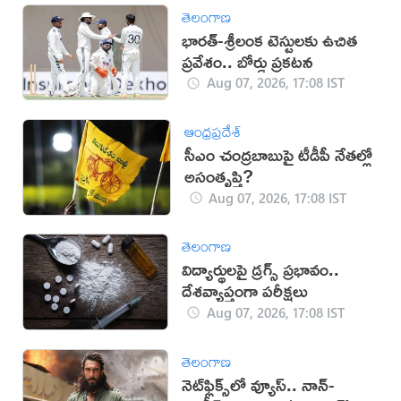
తెలంగాణ
భారత్-శ్రీలంక టెస్టులకు ఉచిత
ప్రవేశం.. బోర్డు ప్రకటన
Aug 07, 2026, 17:08 IST
ఆంధ్రప్రదేశ్
సీఎం చంద్రబాబుపై టీడీపీ నేతల్లో
అసంతృప్తి?
Aug 07, 2026, 17:08 IST
తెలంగాణ
విద్యార్థులపై డ్రగ్స్ ప్రభావం..
దేశవ్యాప్తంగా పరీక్షలు
Aug 07, 2026, 17:08 IST
తెలంగాణ
నెట్‌ఫ్లిక్స్‌లో వ్యూస్.. నాన్-