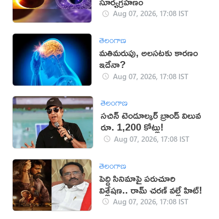
సూర్యగ్రహణం
Aug 07, 2026, 17:08 IST
తెలంగాణ
మతిమరుపు, అలసటకు కారణం
ఇదేనా?
Aug 07, 2026, 17:08 IST
తెలంగాణ
సచిన్ టెండూల్కర్ బ్రాండ్ విలువ
రూ. 1,200 కోట్లు!
Aug 07, 2026, 17:08 IST
తెలంగాణ
పెద్ది సినిమాపై పరుచూరి
విశ్లేషణ.. రామ్ చరణ్ వల్లే హిట్!
Aug 07, 2026, 17:08 IST