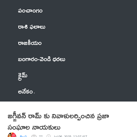
పంచాంగం
రాశి ఫలాలు
రాజకీయం
బంగారం-వెండి ధరలు
క్రైమ్
అనేకం
జగ్జీవన్ రామ్ కు నివాళులర్పించిన ప్రజా
సంఘాల నాయకులు
By G
77
Jul 06, 2025, 12:07 IST