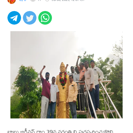
బాబు జగ్జీవన్ రాం 39వ వర్ధంతి ని పురస్కరించుకొని