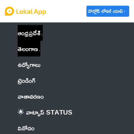
డౌన్లోడ్ లోకల్ యాప్
ఆంధ్రప్రదేశ్
తెలంగాణ
ఉద్యోగాలు
ట్రెండింగ్
వాతావరణం
🌟 వాట్సాప్ STATUS
వినోదం