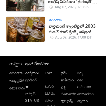
ఇంగ్లీష్ సినిమాగా ‘ధురంధర్’
రికార్డు
Aug 07, 2026, 17:08 IST
తెలంగాణ
పార్లమెంట్ క్యాంటీన్లలో 2003
నుంచే కూల్ డ్రింక్స్ నిషేధం!
Aug 07, 2026, 17:08 IST
రాష్ట్రాలు
ఇతర కేటగిరీలు
తెలంగాణ
ఉద్యోగాలు
Lokal
క్రైమ్
విద్య
-
ట్రెండింగ్
జాతీయం
రైతు
ఆంధ్రప్రదేశ్
మగువ
కుటుంబం
🌟
భక్తి
తమిళనాడు
వినోదం
వాట్సాప్
సమాచారం
వాతావరణం
STATUS
కరోనా
క్లాసిఫైడ్స్
వ్యాపార