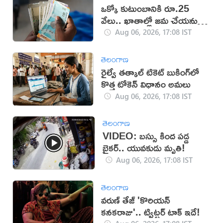
ఒక్కో కుటుంబానికి రూ.25
వేలు.. ఖాతాల్లో జ‌మ చేయ‌నున్న
ప్ర‌భుత్వం..!
Aug 06, 2026, 17:08 IST
తెలంగాణ
రైల్వే తత్కాల్ టికెట్ బుకింగ్‌లో
కొత్త టోకెన్ విధానం అమలు
Aug 06, 2026, 17:08 IST
తెలంగాణ
VIDEO: బస్సు కింద పడ్డ
బైకర్.. యువకుడు మృతి!
Aug 06, 2026, 17:08 IST
తెలంగాణ
వరుణ్ తేజ్ 'కొరియన్
కనకరాజు'.. ట్విట్టర్ టాక్ ఇదే!