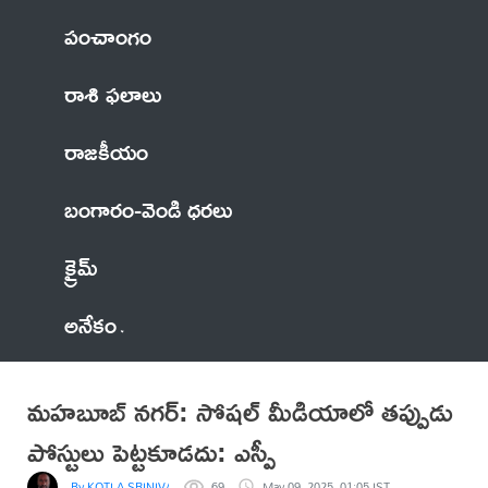
పంచాంగం
రాశి ఫలాలు
రాజకీయం
బంగారం-వెండి ధరలు
క్రైమ్
అనేకం
మహబూబ్ నగర్: సోషల్ మీడియాలో తప్పుడు
పోస్టులు పెట్టకూడదు: ఎస్పీ
By KOTLA SRINIVASA REDDY
69
May 09, 2025, 01:05 IST