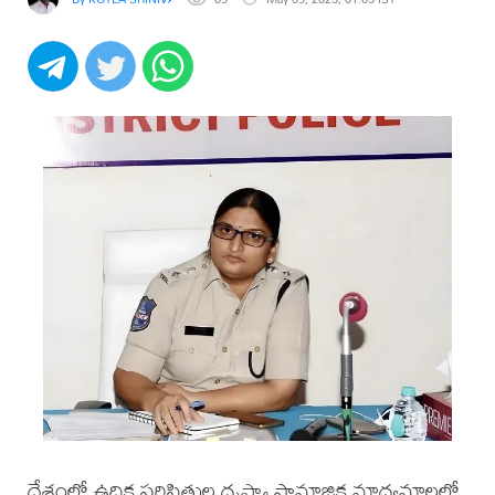
దేశంలో ఉద్రిక్త పరిస్థితుల దృష్ట్యా సామాజిక మాధ్యమాలలో