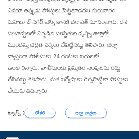
ఎవరూ తప్పుడు పోస్టులు పెట్టకూడదని గురువారం
మహబూబ్ నగర్ ఎస్పీ జానకి ధరావత్ సూచించారు. దేశ
సరిహద్దులలో ఏర్పడిన పరిస్థితుల దృష్ట్యా జిల్లాలో
ముందస్తు భద్రత చర్యలు చేపట్టినట్టు తెలిపారు. జిల్లా
వ్యాప్తంగా పోలీసులు 24 గంటలు విధులలో
ఉంటారన్నారు. పోలీసులకు ప్రస్తుతం సెలవులను రద్దు
చేసినట్టు తెలిపారు. మత విద్వేషాలు రెచ్చగొట్టేలా పోస్టులు
చేయకూడదన్నారు.
ట్యాగ్స్ :
లోకల్
జిల్లా వార్తలు