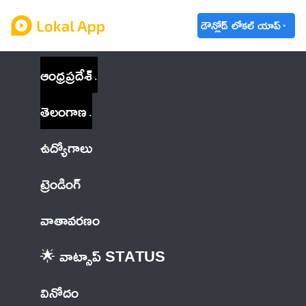
డౌన్లోడ్ లోకల్ యాప్
ఆంధ్రప్రదేశ్
తెలంగాణ
ఉద్యోగాలు
ట్రెండింగ్
వాతావరణం
🌟 వాట్సాప్ STATUS
వినోదం