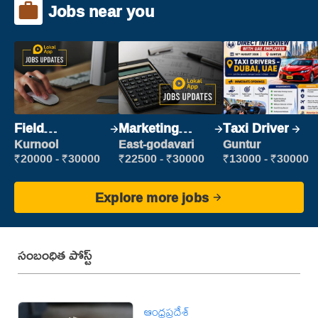
Jobs near you
Field
Marketing
Taxi Driver
Marketing
Executive
Kurnool
East-godavari
Guntur
Executive
₹20000 - ₹30000
₹22500 - ₹30000
₹13000 - ₹30000
Explore more jobs
సంబంధిత పోస్ట్
ఆంధ్రప్రదేశ్