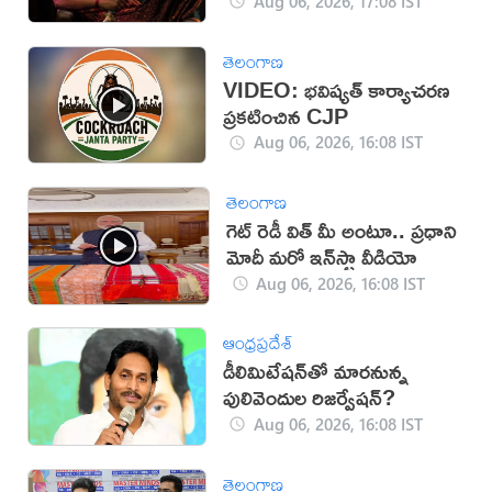
Aug 06, 2026, 17:08 IST
తెలంగాణ
VIDEO: భవిష్యత్ కార్యాచరణ
ప్రకటించిన CJP
Aug 06, 2026, 16:08 IST
తెలంగాణ
గెట్ రెడీ విత్ మీ అంటూ.. ప్రధాని
మోదీ మరో ఇన్‌స్టా వీడియో
Aug 06, 2026, 16:08 IST
ఆంధ్రప్రదేశ్
డీలిమిటేషన్‌తో మారనున్న
పులివెందుల రిజర్వేషన్?
Aug 06, 2026, 16:08 IST
తెలంగాణ