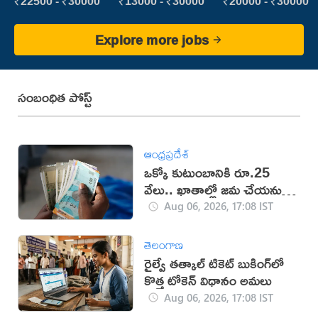
Executive
₹22500 - ₹30000
₹13000 - ₹30000
₹20000 - ₹30000
Explore more jobs
సంబంధిత పోస్ట్
ఆంధ్రప్రదేశ్
ఒక్కో కుటుంబానికి రూ.25
వేలు.. ఖాతాల్లో జ‌మ చేయ‌నున్న
ప్ర‌భుత్వం..!
Aug 06, 2026, 17:08 IST
తెలంగాణ
రైల్వే తత్కాల్ టికెట్ బుకింగ్‌లో
కొత్త టోకెన్ విధానం అమలు
Aug 06, 2026, 17:08 IST