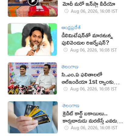
మోదీ మరో ఇన్‌స్టా వీడియో
Aug 06, 2026, 16:08 IST
ఆంధ్రప్రదేశ్
డీలిమిటేషన్‌తో మారనున్న
పులివెందుల రిజర్వేషన్?
Aug 06, 2026, 16:08 IST
తెలంగాణ
సి.ఎం.ఏ ఫలితాలలో
ఆల్ఇండియా 1st ర్యాంకు
సాధించిన మాస్టర్‌మైండ్స్
Aug 06, 2026, 16:08 IST
తెలంగాణ
క్రెడిట్ కార్డ్ బకాయిలు..
కార్డుదారుడు మరణిస్తే ఎవరు
చెల్లిస్తారు?
Aug 06, 2026, 16:08 IST