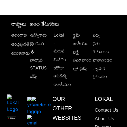
రాష్ట్రాలు
ఇతర కేటగిరీలు
తెలంగాణ
ఉద్యోగాలు
Lokal
క్రైమ్
విద్య
-
ట్రెండింగ్
జాతీయం
రైతు
ఆంధ్రప్రదేశ్
మగువ
కుటుంబం
🌟
భక్తి
తమిళనాడు
వినోదం
వాట్సాప్
సమాచారం
వాతావరణం
STATUS
కరోనా
క్లాసిఫైడ్స్
వ్యాపార
అప్‌డేట్స్
టిప్స్
ప్రపంచం
రాజకీయం
OUR
LOKAL
OTHER
Contact Us
WEBSITES
About Us
Privacy