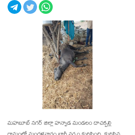
మహబూబ్ నగర్ జిల్లా హన్వాడ మండలం దాచక్పల్లి
గ్రామంలో మంగళవారం భారీ వర్షం కురిసింది. కురిసిన