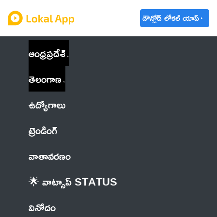
డౌన్లోడ్ లోకల్ యాప్
ఆంధ్రప్రదేశ్
తెలంగాణ
ఉద్యోగాలు
ట్రెండింగ్
వాతావరణం
🌟 వాట్సాప్ STATUS
వినోదం