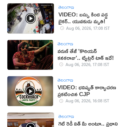
తెలంగాణ
VIDEO: బస్సు కింద పడ్డ
బైకర్.. యువకుడు మృతి!
Aug 06, 2026, 17:08 IST
తెలంగాణ
వరుణ్ తేజ్ 'కొరియన్
కనకరాజు'.. ట్విట్టర్ టాక్ ఇదే!
Aug 06, 2026, 17:08 IST
తెలంగాణ
VIDEO: భవిష్యత్ కార్యాచరణ
ప్రకటించిన CJP
Aug 06, 2026, 16:08 IST
తెలంగాణ
గెట్ రెడీ విత్ మీ అంటూ.. ప్రధాని