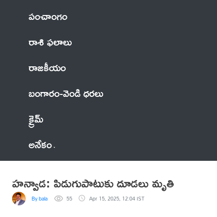
పంచాంగం
రాశి ఫలాలు
రాజకీయం
బంగారం-వెండి ధరలు
క్రైమ్
అనేకం
హన్వాడ: పిడుగుపాటుకు దూడలు మృతి
By bala
55
Apr 15, 2025, 12:04 IST