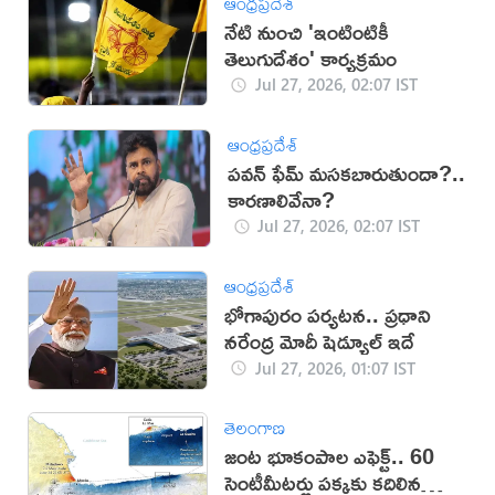
ఆంధ్రప్రదేశ్
నేటి నుంచి 'ఇంటింటికీ
తెలుగుదేశం' కార్యక్రమం
Jul 27, 2026, 02:07 IST
ఆంధ్రప్రదేశ్
పవన్ ఫేమ్ మసకబారుతుందా?..
కారణాలివేనా?
Jul 27, 2026, 02:07 IST
ఆంధ్రప్రదేశ్
భోగాపురం పర్యటన.. ప్రధాని
నరేంద్ర మోదీ షెడ్యూల్ ఇదే
Jul 27, 2026, 01:07 IST
తెలంగాణ
జంట భూకంపాల ఎఫెక్ట్.. 60
సెంటీమీటర్లు పక్కకు కదిలిన