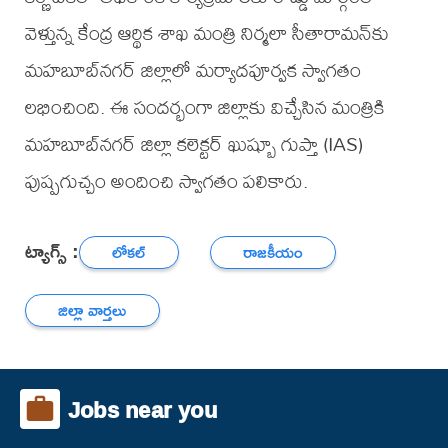
వెళ్తున్న కేంద్ర ఆర్థిక శాఖ మంత్రి నిర్మలా సీతారామన్‌కు
మహబూబ్‌నగర్ జిల్లాలో మర్యాదపూర్వక స్వాగతం
లభించింది. ఈ సందర్భంగా జిల్లాకు విచ్చేసిన మంత్రికి
మహబూబ్‌నగర్ జిల్లా కలెక్టర్ ఖుష్బూ గుప్తా (IAS)
పుష్పగుచ్చం అందించి స్వాగతం పలికారు.
ట్యాగ్స్ :
లోకల్
రాజకీయం
జిల్లా వార్తలు
Jobs near you