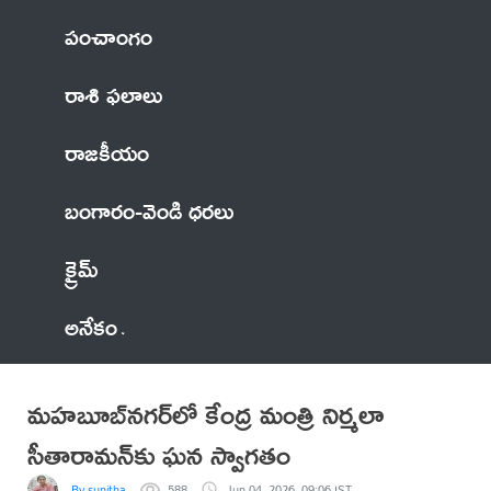
పంచాంగం
రాశి ఫలాలు
రాజకీయం
బంగారం-వెండి ధరలు
క్రైమ్
అనేకం
మహబూబ్‌నగర్‌లో కేంద్ర మంత్రి నిర్మలా
సీతారామన్‌కు ఘన స్వాగతం
By sunitha
588
Jun 04, 2026, 09:06 IST