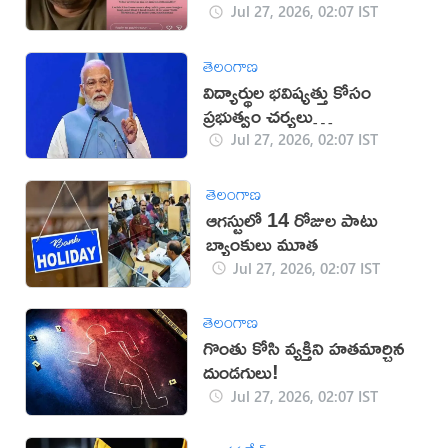
Jul 27, 2026, 02:07 IST
తెలంగాణ
విద్యార్థుల భవిష్యత్తు కోసం
ప్రభుత్వం చర్యలు
తీసుకుంటోంది: మోదీ
Jul 27, 2026, 02:07 IST
తెలంగాణ
ఆగస్టులో 14 రోజుల పాటు
బ్యాంకులు మూత
Jul 27, 2026, 02:07 IST
తెలంగాణ
గొంతు కోసి వ్యక్తిని హతమార్చిన
దుండగులు!
Jul 27, 2026, 02:07 IST