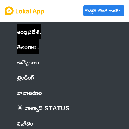
డౌన్లోడ్ లోకల్ యాప్
ఆంధ్రప్రదేశ్
తెలంగాణ
ఉద్యోగాలు
ట్రెండింగ్
వాతావరణం
🌟 వాట్సాప్ STATUS
వినోదం