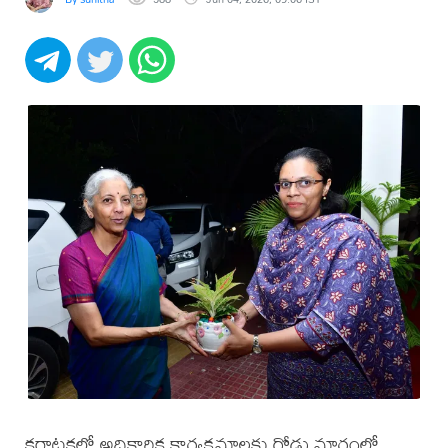
కర్ణాటకలో అధికారిక కార్యక్రమాలకు రోడ్డు మార్గంలో