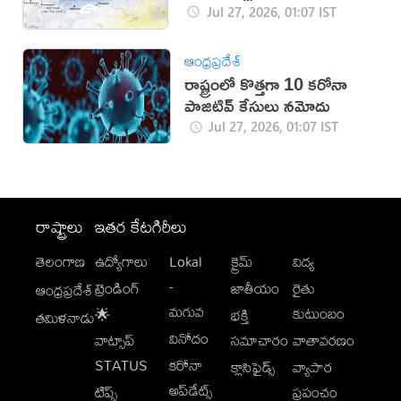
వెనిజులా
Jul 27, 2026, 01:07 IST
ఆంధ్రప్రదేశ్
రాష్ట్రంలో కొత్తగా 10 కరోనా
పాజిటివ్ కేసులు నమోదు
Jul 27, 2026, 01:07 IST
రాష్ట్రాలు
ఇతర కేటగిరీలు
తెలంగాణ
ఉద్యోగాలు
Lokal
క్రైమ్
విద్య
-
ట్రెండింగ్
జాతీయం
రైతు
ఆంధ్రప్రదేశ్
మగువ
కుటుంబం
🌟
భక్తి
తమిళనాడు
వినోదం
వాట్సాప్
సమాచారం
వాతావరణం
STATUS
కరోనా
క్లాసిఫైడ్స్
వ్యాపార
అప్‌డేట్స్
టిప్స్
ప్రపంచం