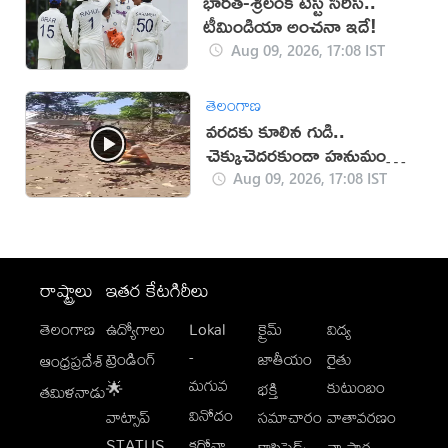
భారత్-శ్రీలంక టెస్ట్ సిరీస్..
టీమిండియా అంచనా ఇదే!
Aug 09, 2026, 17:08 IST
తెలంగాణ
వరదకు కూలిన గుడి..
చెక్కుచెదరకుండా హనుమంతుని
విగ్రహం!
Aug 09, 2026, 17:08 IST
రాష్ట్రాలు
ఇతర కేటగిరీలు
తెలంగాణ
ఉద్యోగాలు
Lokal
క్రైమ్
విద్య
-
ట్రెండింగ్
జాతీయం
రైతు
ఆంధ్రప్రదేశ్
మగువ
కుటుంబం
🌟
భక్తి
తమిళనాడు
వినోదం
వాట్సాప్
సమాచారం
వాతావరణం
STATUS
కరోనా
క్లాసిఫైడ్స్
వ్యాపార