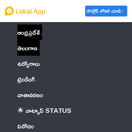
డౌన్లోడ్ లోకల్ యాప్
ఆంధ్రప్రదేశ్
తెలంగాణ
ఉద్యోగాలు
ట్రెండింగ్
వాతావరణం
🌟 వాట్సాప్ STATUS
వినోదం