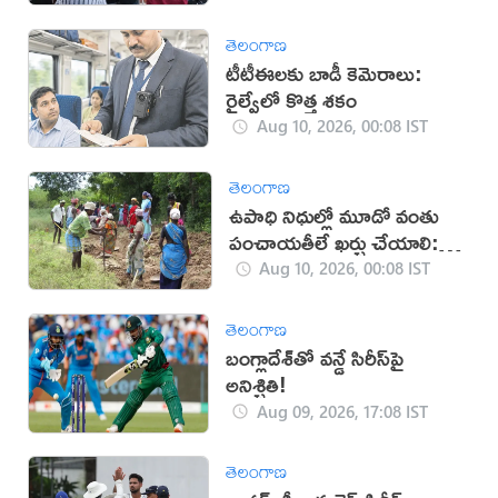
తెలంగాణ
టీటీఈలకు బాడీ కెమెరాలు:
రైల్వేలో కొత్త శకం
Aug 10, 2026, 00:08 IST
తెలంగాణ
ఉపాధి నిధుల్లో మూడో వంతు
పంచాయతీలే ఖర్చు చేయాలి:
కేంద్రం
Aug 10, 2026, 00:08 IST
తెలంగాణ
బంగ్లాదేశ్‌తో వన్డే సిరీస్‌పై
అనిశ్చితి!
Aug 09, 2026, 17:08 IST
తెలంగాణ