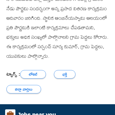
నేడు పౌర్ణమి సందర్భంగా అన్న ప్రసాద వితరణ కార్యక్రమం
ఆదివారం జరిగింది. స్థానిక ఆంజనేయస్వామి ఆలయంలో
ప్రతి పౌర్ణమికి ఇలాంటి కార్యక్రమాలు చేపడతామని,
భక్తులు అధిక సంఖ్యలో పాల్గొనాలని గ్రామ పెద్దలు కోరారు.
ఈ కార్యక్రమంలో సర్పంచ్ సూర్య కుమార్, గ్రామ పెద్దలు,
యువకులు పాల్గొన్నారు.
ట్యాగ్స్ :
లోకల్
భక్తి
జిల్లా వార్తలు
Jobs near you