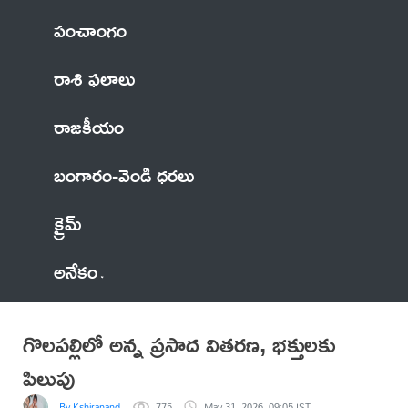
పంచాంగం
రాశి ఫలాలు
రాజకీయం
బంగారం-వెండి ధరలు
క్రైమ్
అనేకం
గొలపల్లిలో అన్న ప్రసాద వితరణ, భక్తులకు
పిలుపు
By Kshiranand
775
May 31, 2026, 09:05 IST