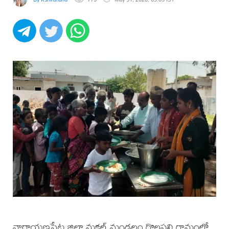
నారాయణపేట జిల్లా మక్తల్ మండలం గొలపల్లి గ్రామంలో