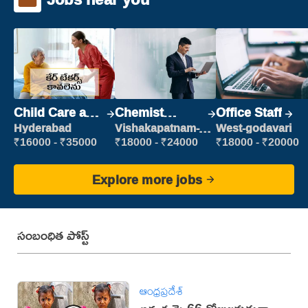
Child Care and
Chemist
Office Staff
Patient care
Production
Hyderabad
Vishakapatnam-
West-godavari
new
Executive
₹16000 - ₹35000
₹18000 - ₹24000
₹18000 - ₹20000
Explore more jobs
సంబంధిత పోస్ట్
ఆంధ్రప్రదేశ్