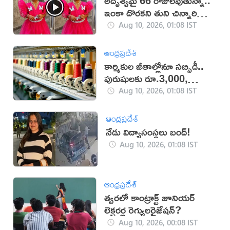
అదృశ్యమై 66 రోజులవుతున్నా..
ఇంకా దొరకని తుని చిన్నారి
ఆచూకీ (VIDEO)
Aug 10, 2026, 01:08 IST
ఆంధ్రప్రదేశ్
కార్మికుల జీతాల్లోనూ సబ్సిడీ..
పురుషులకు రూ.3,000,
మహిళలకు రూ.3,500
Aug 10, 2026, 01:08 IST
ఆంధ్రప్రదేశ్
నేడు విద్యాసంస్థలు బంద్!
Aug 10, 2026, 01:08 IST
ఆంధ్రప్రదేశ్
త్వరలో కాంట్రాక్ట్‌ జూనియర్
లెక్చరర్ల రెగ్యులరైజేషన్?
Aug 10, 2026, 00:08 IST