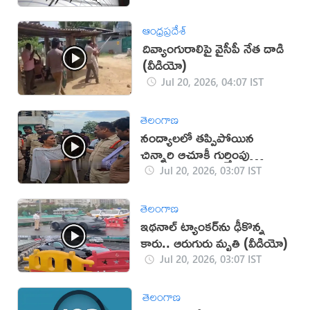
ఆంధ్రప్రదేశ్
దివ్యాంగురాలిపై వైసీపీ నేత దాడి
(వీడియో)
Jul 20, 2026, 04:07 IST
తెలంగాణ
నంద్యాలలో తప్పిపోయిన
చిన్నారి ఆచూకీ గుర్తింపు
(వీడియో)
Jul 20, 2026, 03:07 IST
తెలంగాణ
ఇథనాల్ ట్యాంకర్‌ను ఢీకొన్న
కారు.. ఆరుగురు మృతి (వీడియో)
Jul 20, 2026, 03:07 IST
తెలంగాణ