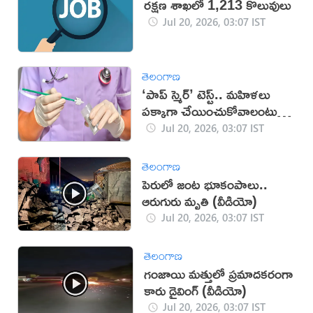
రక్షణ శాఖలో 1,213 కొలువులు
Jul 20, 2026, 03:07 IST
తెలంగాణ
‘పాప్ స్మెర్’ టెస్ట్.. మహిళలు
పక్కాగా చేయించుకోవాలంటున్న
వైద్యులు
Jul 20, 2026, 03:07 IST
తెలంగాణ
పెరులో జంట భూకంపాలు..
ఆరుగురు మృతి (వీడియో)
Jul 20, 2026, 03:07 IST
తెలంగాణ
గంజాయి మత్తులో ప్రమాదకరంగా
కారు డ్రైవింగ్ (వీడియో)
Jul 20, 2026, 03:07 IST