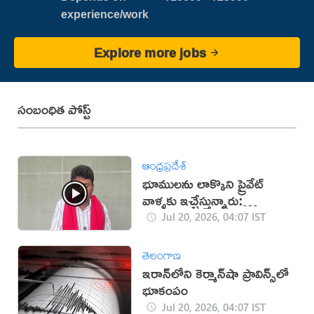
experience/work
Explore more jobs
సంబంధిత పోస్ట్
ఆంధ్రప్రదేశ్
భూములను లాక్కొని ప్రైవేట్
వాళ్ళకు ఇచ్చేస్తున్నారు:
కారుమూరు (వీడియో)
Jul 20, 2026, 04:07 IST
తెలంగాణ
ఇరాన్‌లోని కెర్మాన్‌షా ప్రావిన్స్‌లో
భూకంపం
Jul 20, 2026, 04:07 IST