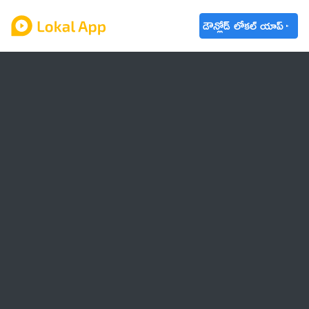
డౌన్లోడ్ లోకల్ యాప్
ఆంధ్రప్రదేశ్
తెలంగాణ
ఉద్యోగాలు
ట్రెండింగ్
వాతావరణం
బడ్జెట్ 2023-24
🌟 వాట్సాప్ STATUS