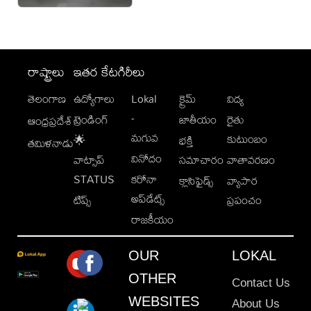
రాష్ట్రాలు
ఇతర కేటగిరీలు
తెలంగాణ
ఉద్యోగాలు
Lokal
క్రైమ్
విద్య
-
ట్రెండింగ్
జాతీయం
రైతు
ఆంధ్రప్రదేశ్
మగువ
కుటుంబం
🌟
భక్తి
తమిళనాడు
వినోదం
వాట్సాప్
సమాచారం
వాతావరణం
STATUS
కరోనా
క్లాసిఫైడ్స్
వ్యాపార
అప్‌డేట్స్
టిప్స్
ప్రపంచం
రాజకీయం
OUR
LOKAL
OTHER
Contact Us
WEBSITES
About Us