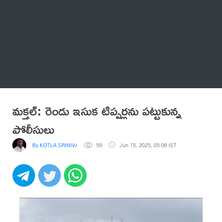
Thatstelugu
బిగ్ బాస్
అనేకం
మక్తల్: రెండు ఇసుక టిప్పర్లను పట్టుకున్న
పోలీసులు
By KOTLA SRINIVASA REDDY
59
Jun 15, 2025, 05:06 IST