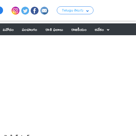
Telugu తెలుగు
వినోదం
పంచాంగం
రాశి ఫలాలు
రాజకీయం
అనేకం