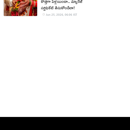
కొత్తగా పెళ్లయిందా.. మ్యారేజ్
సర్టిఫికేట్ తీసుకోండిలా!
Jun 25, 2026, 06:06 IST