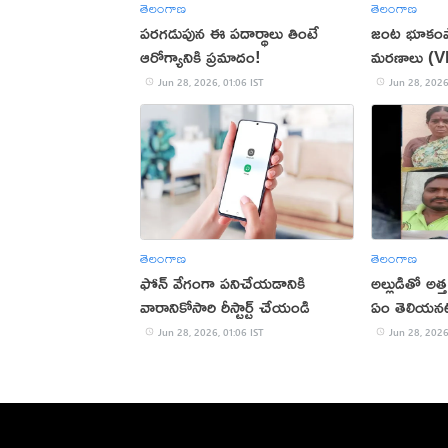
తెలంగాణ
తెలంగాణ
పరగడుపున ఈ పదార్థాలు తింటే
జంట భూకంపా
ఆరోగ్యానికి ప్రమాదం!
మరణాలు (
Jun 28, 2026, 01:06 IST
Jun 28, 2026
తెలంగాణ
తెలంగాణ
ఫోన్ వేగంగా పనిచేయడానికి
అల్లుడితో అత్
వారానికోసారి రీస్టార్ట్ చేయండి
ఏం తెలియనట
Jun 28, 2026, 01:06 IST
Jun 28, 2026