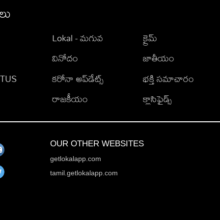
ీలు
Lokal - మగువ
క్రైమ్
వినోదం
జాతీయం
TATUS
కరోనా అప్‌డేట్స్
భక్తి సమాచారం
రాజకీయం
క్లాసిఫైడ్స్
OUR OTHER WEBSITES
getlokalapp.com
tamil.getlokalapp.com