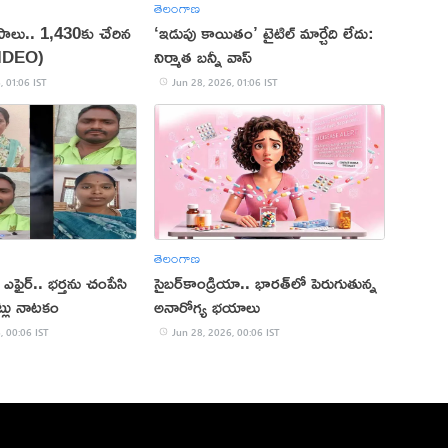
తెలంగాణ
లు.. 1,430కు చేరిన
‘ఇడుపు కాయితం’ టైటిల్ మార్చేది లేదు:
VIDEO)
నిర్మాత బన్నీ వాస్
, 01:06 IST
Jun 28, 2026, 01:06 IST
తెలంగాణ
త ఎఫైర్.. భర్తను చంపేసి
సైబర్‌కాండ్రియా.. భారత్‌లో పెరుగుతున్న
్లు నాటకం
అనారోగ్య భయాలు
, 00:06 IST
Jun 28, 2026, 00:06 IST