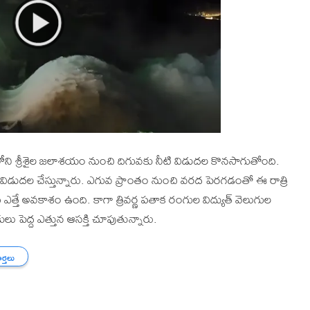
ిలోని శ్రీశైల జలాశయం నుంచి దిగువకు నీటి విడుదల కొనసాగుతోంది.
ని విడుదల చేస్తున్నారు. ఎగువ ప్రాంతం నుంచి వరద పెరగడంతో ఈ రాత్రి
ే అవకాశం ఉంది. కాగా త్రివర్ణ పతాక రంగుల విద్యుత్ వెలుగుల
ు పెద్ద ఎత్తున ఆసక్తి చూపుతున్నారు.
ార్తలు