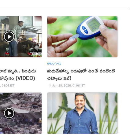
తెలంగాణ
రాజ్ మృతి.. పెంపుడు
మధుమేహాన్ని అదుపులో ఉంచే వంటింటి
భావోద్వేగం (VIDEO)
చిట్కాలు ఇవే!
, 01:06 IST
Jun 28, 2026, 01:06 IST