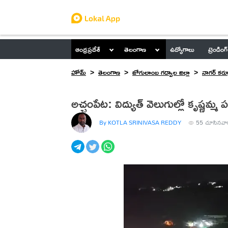
ఆంధ్రప్రదేశ్
తెలంగాణ
ఉద్యోగాలు
ట్రెండింగ్
హోమ్
తెలంగాణ
జోగులాంబ గద్వాల జిల్లా
నాగర్ కర్న
అచ్చంపేట: విద్యుత్ వెలుగుల్లో కృష్ణమ్మ ప
By KOTLA SRINIVASA REDDY
55
చూసినవా