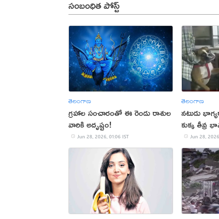
సంబంధిత పోస్ట్
తెలంగాణ
తెలంగాణ
గ్రహాల సంచారంతో ఈ రెండు రాశుల
నటుడు భాగ్య
వారికి అదృష్టం!
కుక్క తీవ్ర 
Jun 28, 2026, 01:06 IST
Jun 28, 2026