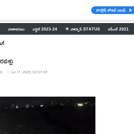
డౌన్లోడ్ లోకల్ యాప్
వాతావరణం
బడ్జెట్ 2023-24
🌟 వాట్సాప్ STATUS
ఐపీఎల్ 2021
ూల్
రవళ్లు
రు
Jul 11, 2025, 02:07 IST