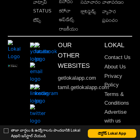
వినోదం
వాట్సాప్
సమాచారం
వాతావరణం
STATUS
కరోనా
క్లాసిఫైడ్స్
వ్యాపార
అప్‌డేట్స్
టిప్స్
ప్రపంచం
రాజకీయం
OUR
LOKAL
OTHER
Contact Us
WEBSITES
About Us
Privacy
getlokalapp.com
Policy
tamil.getlokalapp.com
Terms &
Conditions
Advertise
with us
Sitemap
తాజా వార్తలు & ఉద్యోగాలను పొందడానికి Lokal
డౌన్లోడ్ Lokal App
Appని ఇన్‌స్టాల్ చేయండి
This material may not be published, transmitted, rewritten or redistributed. © 2020 Lokal App. All rights reserved.