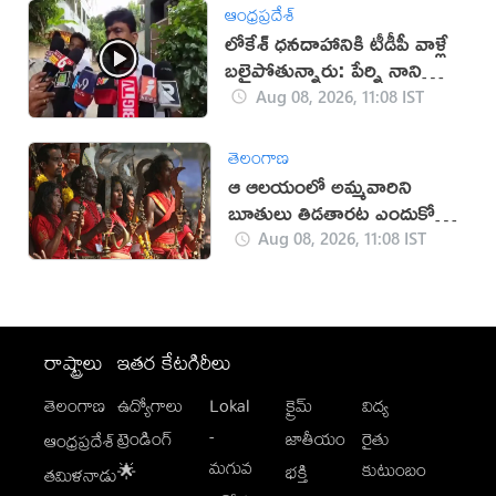
ఆంధ్రప్రదేశ్
లోకేశ్ ధనదాహానికి టీడీపీ వాళ్లే
బలైపోతున్నారు: పేర్ని నాని
(వీడియో)
Aug 08, 2026, 11:08 IST
తెలంగాణ
ఆ ఆలయంలో అమ్మవారిని
బూతులు తిడతారట ఎందుకో
తెలుసా?
Aug 08, 2026, 11:08 IST
రాష్ట్రాలు
ఇతర కేటగిరీలు
తెలంగాణ
ఉద్యోగాలు
Lokal
క్రైమ్
విద్య
-
ట్రెండింగ్
జాతీయం
రైతు
ఆంధ్రప్రదేశ్
మగువ
కుటుంబం
🌟
భక్తి
తమిళనాడు