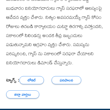
బుధవారం వినియోగదారులు గ్యాస్ సరఫరాలో ఆలస్యంపై
ఆవేదన వ్యక్తం చేశారు. నిత్యం అవసరమయ్యే గ్యాస్ కోసం
రోజులు తరబడి కార్యాలయం చుట్టూ తిరగాల్సి వస్తోందని,
సకాలంలో సిలిండర్లు అందక తీవ్ర ఇబ్బందులు
పడుతున్నామని ఆగ్రహం వ్యక్తం చేశారు. సమస్యను
పరిష్కరించి, గ్యాస్ ను సకాలంలో సరఫరా చేయాలని
వినియోగదారులు డిమాండ్ చేస్తున్నారు.
ట్యాగ్స్ :
లోకల్
పరిపాలన
జిల్లా వార్తలు