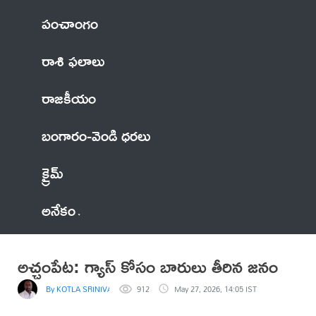
పంచాంగం
రాశి ఫలాలు
రాజకీయం
బంగారం-వెండి ధరలు
క్రైమ్
అనేకం
అచ్చంపేట: గ్యాస్ కోసం బారులు తీరిన జనం
By KOTLA SRINIVASA REDDY
912
May 27, 2026, 14:05 IST