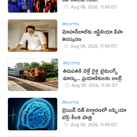
Aug 08, 2026, 11:08 IST
తెలంగాణ
మోహన్‌లాల్‌కు ఆస్ట్రేలియా వీసా
తిరస్కరణ
Aug 08, 2026, 11:08 IST
తెలంగాణ
తిరుపతికి వెళ్లే రైళ్ల టైమింగ్స్
మార్పు.. ప్రయాణికులకు అలర్ట్
Aug 08, 2026, 11:08 IST
తెలంగాణ
బ్రెయిన్ డెత్ నిర్ధారణలో అప్నియా
టెస్ట్ కీలక పాత్ర
Aug 08, 2026, 11:08 IST