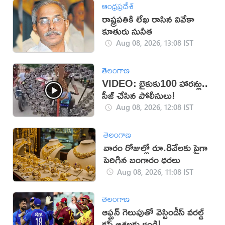
ఆంధ్రప్రదేశ్
రాష్ట్రపతికి లేఖ రాసిన వివేకా
కూతురు సునీత
Aug 08, 2026, 13:08 IST
తెలంగాణ
VIDEO: బైకుకు100 హారన్లు..
సీజ్ చేసిన పోలీసులు!
Aug 08, 2026, 12:08 IST
తెలంగాణ
వారం రోజుల్లో రూ.8వేలకు పైగా
పెరిగిన బంగారం ధరలు
Aug 08, 2026, 11:08 IST
తెలంగాణ
ఆఫ్ఘన్ గెలుపుతో వెస్టిండీస్ వరల్డ్
కప్ ఆశలకు గండి!