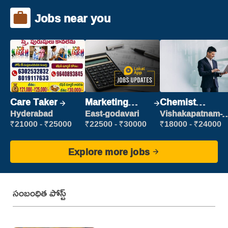
Jobs near you
Care Taker
Marketing
Chemist
Executive
Production
Hyderabad
East-godavari
Vishakapatnam-
new
Executive
₹21000 - ₹25000
₹22500 - ₹30000
₹18000 - ₹24000
Explore more jobs
సంబంధిత పోస్ట్