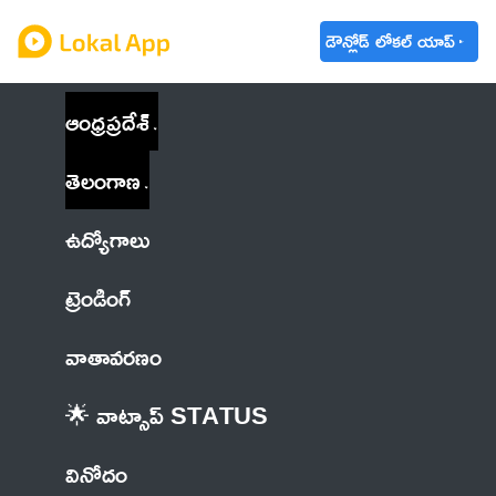
డౌన్లోడ్ లోకల్ యాప్
ఆంధ్రప్రదేశ్
తెలంగాణ
ఉద్యోగాలు
ట్రెండింగ్
వాతావరణం
🌟 వాట్సాప్ STATUS
వినోదం