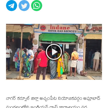
నాగర్ కర్నూల్ జిల్లా అచ్చంపేట నియోజకవర్గం అమ్రాబాద్
మండలంలోని ఇండియన్ గ్యాస్ కార్యాలయం వద్ద