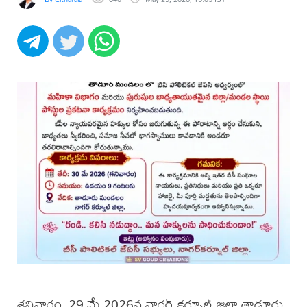
శనివారం, 29 మే 2026న నాగర్ కర్నూల్ జిల్లా తాడూరు