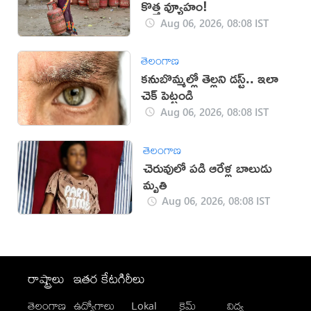
కొత్త వ్యూహం!
Aug 06, 2026, 08:08 IST
తెలంగాణ
కనుబొమ్మల్లో తెల్లని డస్ట్.. ఇలా
చెక్ పెట్టండి
Aug 06, 2026, 08:08 IST
తెలంగాణ
చెరువులో పడి ఆరేళ్ల బాలుడు
మృతి
Aug 06, 2026, 08:08 IST
రాష్ట్రాలు
ఇతర కేటగిరీలు
తెలంగాణ
ఉద్యోగాలు
Lokal
క్రైమ్
విద్య