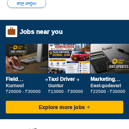
జిల్లా వార్తలు
Jobs near you
Field
Taxi Driver
Marketing
Marketing
Executive
Kurnool
Guntur
East-godavari
Executive
₹20000 - ₹30000
₹13000 - ₹30000
₹22500 - ₹30000
Explore more jobs