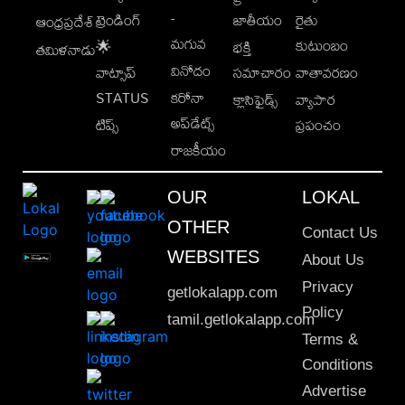
-
ట్రెండింగ్
జాతీయం
రైతు
ఆంధ్రప్రదేశ్
మగువ
కుటుంబం
🌟
భక్తి
తమిళనాడు
వినోదం
వాట్సాప్
సమాచారం
వాతావరణం
STATUS
కరోనా
క్లాసిఫైడ్స్
వ్యాపార
అప్‌డేట్స్
టిప్స్
ప్రపంచం
రాజకీయం
OUR
LOKAL
OTHER
Contact Us
WEBSITES
About Us
Privacy
getlokalapp.com
Policy
tamil.getlokalapp.com
Terms &
Conditions
Advertise