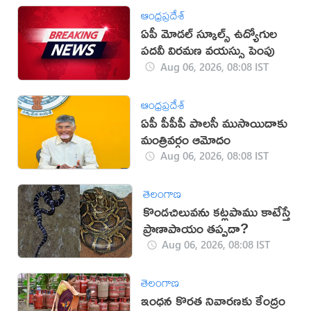
ఆంధ్రప్రదేశ్
ఏపీ మోడల్ స్కూల్స్ ఉద్యోగుల
పదవీ విరమణ వయస్సు పెంపు
Aug 06, 2026, 08:08 IST
ఆంధ్రప్రదేశ్
ఏపీ పీపీపీ పాలసీ ముసాయిదాకు
మంత్రివర్గం ఆమోదం
Aug 06, 2026, 08:08 IST
తెలంగాణ
కొండచిలువను కట్లపాము కాటేస్తే
ప్రాణాపాయం తప్పదా?
Aug 06, 2026, 08:08 IST
తెలంగాణ
ఇంధన కొరత నివారణకు కేంద్రం