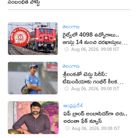
సంబంధిత పోస్ట్
తెలంగాణ
రైల్వేలో 4098 ఉద్యోగాలు..
ఆగస్టు 14 నుంచి దరఖాస్తులు
స్టార్ట్
Aug 06, 2026, 09:08 IST
తెలంగాణ
శ్రీలంకతో టెస్టు సిరీస్:
టీమిండియాకు గంభీర్ కీలక
సూచనలు
Aug 06, 2026, 09:08 IST
ఆంధ్రప్రదేశ్
ఏపీ బ్రాండ్‌ అంబాసిడర్‌గా చిరు..
అదంతా ఫేక్‌ న్యూస్‌
Aug 06, 2026, 09:08 IST