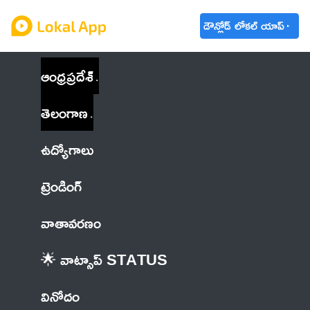
డౌన్లోడ్ లోకల్ యాప్
ఆంధ్రప్రదేశ్
తెలంగాణ
ఉద్యోగాలు
ట్రెండింగ్
వాతావరణం
🌟 వాట్సాప్ STATUS
వినోదం