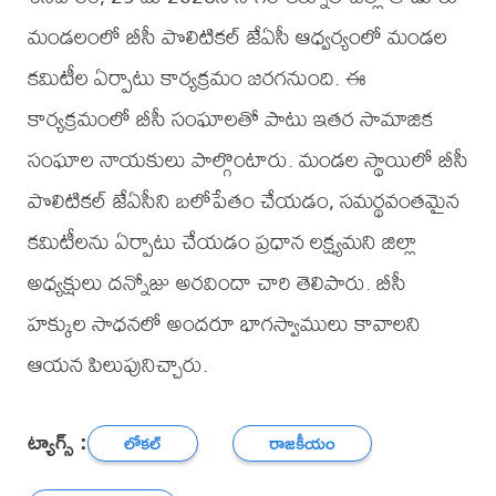
మండలంలో బీసీ పొలిటికల్ జేఏసీ ఆధ్వర్యంలో మండల
కమిటీల ఏర్పాటు కార్యక్రమం జరగనుంది. ఈ
కార్యక్రమంలో బీసీ సంఘాలతో పాటు ఇతర సామాజిక
సంఘాల నాయకులు పాల్గొంటారు. మండల స్థాయిలో బీసీ
పొలిటికల్ జేఏసీని బలోపేతం చేయడం, సమర్థవంతమైన
కమిటీలను ఏర్పాటు చేయడం ప్రధాన లక్ష్యమని జిల్లా
అధ్యక్షులు దన్నోజు అరవిందా చారి తెలిపారు. బీసీ
హక్కుల సాధనలో అందరూ భాగస్వాములు కావాలని
ఆయన పిలుపునిచ్చారు.
ట్యాగ్స్ :
లోకల్
రాజకీయం