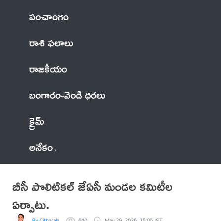
పంచాంగం
రాశి ఫలాలు
రాజకీయం
బంగారం-వెండి ధరలు
క్రైమ్
అనేకం
బీసీ పొలిటికల్ జేఏసీ మండల కమిటీల
ఏర్పాటు.
By Citharala
640
May 29, 2026, 15:05 IST