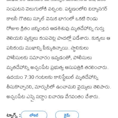
సంఘటన వెలుగులోకి వచ్చింది. పట్టణంలోని విద్యానగర్
కాలనీ గౌతమి స్కూల్ వెనుక భాగంలో ఒకటి రెండు
రోజుల క్రితం జన్మించిన ఆడశిశువు మృతదేహాన్ని గుర్తు
తెలియని వ్యక్తులు కంపచెట్ల పొదల్లో పడేశారు. కుక్కలు ఆ
పసికందు ముఖాన్ని పీక్కుతిన్నాయి. స్థానికులు
పోలీసులకు సమాచారం ఇవ్వడంతో, పోలీసులు
మృతదేహాన్ని అచ్చంపేట ప్రభుత్వ ఆసుపత్రికి తరలించారు.
ఉదయం 7:30 గంటలకు కానిస్టేబుల్ మృతదేహాన్ని
తీసుకొచ్చారని, మార్చురీలో ఉంచామని వైద్యులు తెలిపారు.
అచ్చంపేట ఎస్సై సద్దాం విచారణ వేగవంతం చేశారు.
ట్యాగ్స్ :
లోకల్
క్రైమ్