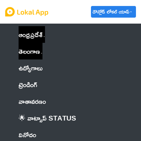
డౌన్లోడ్ లోకల్ యాప్
ఆంధ్రప్రదేశ్
తెలంగాణ
ఉద్యోగాలు
ట్రెండింగ్
వాతావరణం
🌟 వాట్సాప్ STATUS
వినోదం