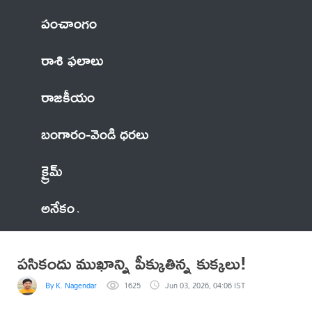
పంచాంగం
రాశి ఫలాలు
రాజకీయం
బంగారం-వెండి ధరలు
క్రైమ్
అనేకం
పసికందు ముఖాన్ని పీక్కుతిన్న కుక్కలు!
By K. Nagendar
1625
Jun 03, 2026, 04:06 IST