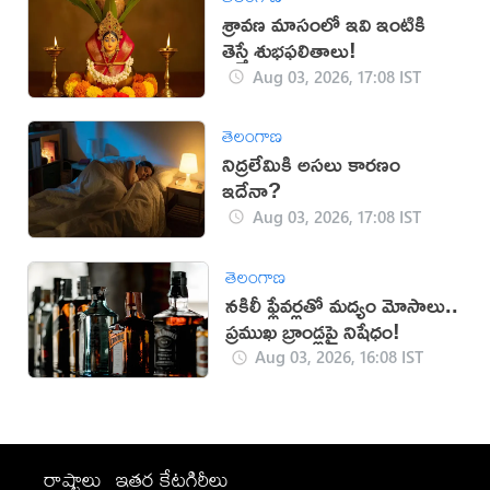
శ్రావణ మాసంలో ఇవి ఇంటికి
తెస్తే శుభఫలితాలు!
Aug 03, 2026, 17:08 IST
తెలంగాణ
నిద్రలేమికి అసలు కారణం
ఇదేనా?
Aug 03, 2026, 17:08 IST
తెలంగాణ
నకిలీ ఫ్లేవర్లతో మద్యం మోసాలు..
ప్రముఖ బ్రాండ్లపై నిషేధం!
Aug 03, 2026, 16:08 IST
రాష్ట్రాలు
ఇతర కేటగిరీలు