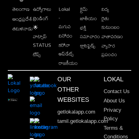
తెలంగాణ
ఉద్యోగాలు
Lokal
క్రైమ్
విద్య
-
ట్రెండింగ్
జాతీయం
రైతు
ఆంధ్రప్రదేశ్
మగువ
కుటుంబం
🌟
భక్తి
తమిళనాడు
వినోదం
వాట్సాప్
సమాచారం
వాతావరణం
STATUS
కరోనా
క్లాసిఫైడ్స్
వ్యాపార
అప్‌డేట్స్
టిప్స్
ప్రపంచం
రాజకీయం
OUR
LOKAL
OTHER
Contact Us
WEBSITES
About Us
Privacy
getlokalapp.com
Policy
tamil.getlokalapp.com
Terms &
Conditions