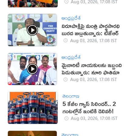
Aug 03, 2026, 17:08 IST
ఆంధ్రప్రదేశ్
విరూపాక్షిపై మంత్రి పార్థసారథి
బురద జల్లుతున్నారు: టీజేఆర్
Aug 03, 2026, 17:08 IST
ఆంధ్రప్రదేశ్
మైనారిటీ నాయకులను ఇబ్బంది
పెడుతున్నారు: నూరి ఫాతిమా
Aug 03, 2026, 17:08 IST
తెలంగాణ
5 కేజీల గ్యాస్ సిలిండర్.. 2
గంటల్లోనే ఇంటికి డెలివరీ!
Aug 03, 2026, 17:08 IST
తెలంగాణ