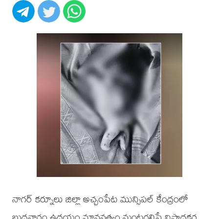
నాగర్ కర్నూలు జిల్లా అచ్చంపేట మున్సిపల్ కేంద్రంలో
బుధవారం ఉదయం మానవత్వం మంటగలిపే విషాదకర