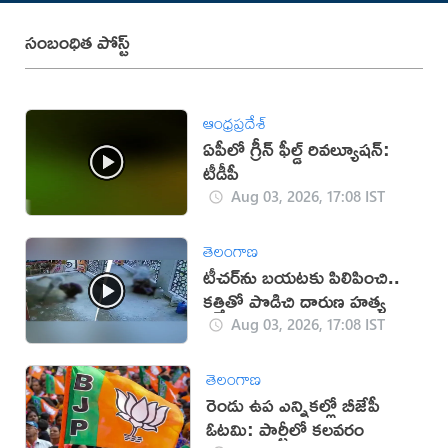
సంబంధిత పోస్ట్
ఆంధ్రప్రదేశ్
ఏపీలో గ్రీన్ ఫీల్డ్ రివల్యూషన్:
టీడీపీ
Aug 03, 2026, 17:08 IST
తెలంగాణ
టీచర్‌ను బయటకు పిలిపించి..
కత్తితో పొడిచి దారుణ హత్య
Aug 03, 2026, 17:08 IST
తెలంగాణ
రెండు ఉప ఎన్నికల్లో బీజేపీ
ఓటమి: పార్టీలో కలవరం