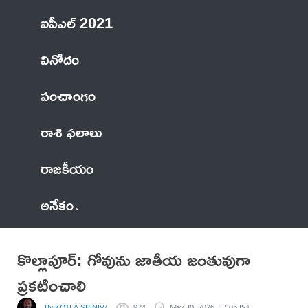
ఐపీఎల్ 2021
వినోదం
పంచాంగం
రాశి ఫలాలు
రాజకీయం
అనేకం
కొల్లాపూర్: గోవును జాతీయ జంతువుగా
ప్రకటించాలి
By KOTLA SRINIVASA REDDY
924
May 30, 2026, 17:05 IST