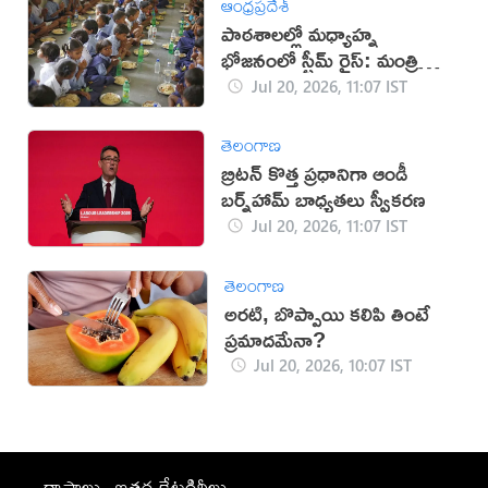
ఆంధ్రప్రదేశ్
పాఠశాలల్లో మధ్యాహ్న
భోజనంలో స్టీమ్ రైస్: మంత్రి
నాదెండ్ల
Jul 20, 2026, 11:07 IST
తెలంగాణ
బ్రిటన్ కొత్త ప్రధానిగా ఆండీ
బర్న్‌హామ్ బాధ్యతలు స్వీకరణ
Jul 20, 2026, 11:07 IST
తెలంగాణ
అరటి, బొప్పాయి కలిపి తింటే
ప్రమాదమేనా?
Jul 20, 2026, 10:07 IST
రాష్ట్రాలు
ఇతర కేటగిరీలు