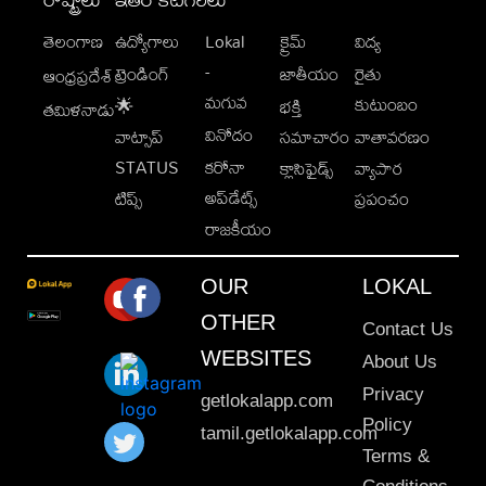
తెలంగాణ
ఉద్యోగాలు
Lokal
క్రైమ్
విద్య
-
ట్రెండింగ్
జాతీయం
రైతు
ఆంధ్రప్రదేశ్
మగువ
కుటుంబం
🌟
భక్తి
తమిళనాడు
వినోదం
వాట్సాప్
సమాచారం
వాతావరణం
STATUS
కరోనా
క్లాసిఫైడ్స్
వ్యాపార
అప్‌డేట్స్
టిప్స్
ప్రపంచం
రాజకీయం
OUR
LOKAL
OTHER
Contact Us
WEBSITES
About Us
Privacy
getlokalapp.com
Policy
tamil.getlokalapp.com
Terms &