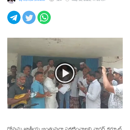
గోవును జాతీయ జంతువుగా ప్రకటించాలని నాగర్ కర్నూల్