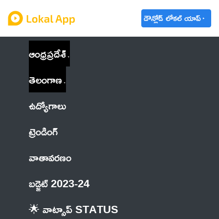
డౌన్లోడ్ లోకల్ యాప్
ఆంధ్రప్రదేశ్
తెలంగాణ
ఉద్యోగాలు
ట్రెండింగ్
వాతావరణం
బడ్జెట్ 2023-24
🌟 వాట్సాప్ STATUS