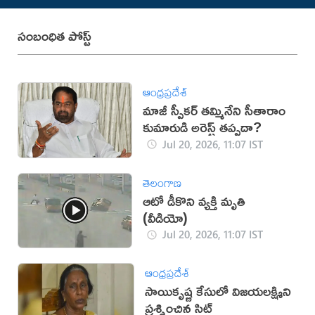
సంబంధిత పోస్ట్
ఆంధ్రప్రదేశ్
మాజీ స్పీకర్ తమ్మినేని సీతారాం
కుమారుడి అరెస్ట్ తప్పదా?
Jul 20, 2026, 11:07 IST
తెలంగాణ
ఆటో డీకొని వ్యక్తి మృతి
(వీడియో)
Jul 20, 2026, 11:07 IST
ఆంధ్రప్రదేశ్
సాయికృష్ణ కేసులో విజయలక్ష్మిని
ప్రశ్నించిన సిట్