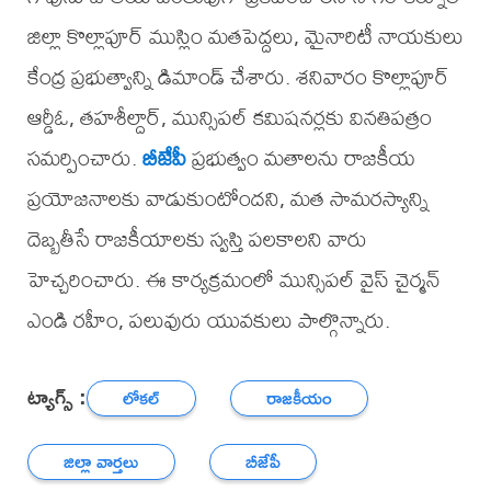
జిల్లా కొల్లాపూర్ ముస్లిం మతపెద్దలు, మైనారిటీ నాయకులు
కేంద్ర ప్రభుత్వాన్ని డిమాండ్ చేశారు. శనివారం కొల్లాపూర్
ఆర్డీఓ, తహశీల్దార్, మున్సిపల్ కమిషనర్లకు వినతిపత్రం
సమర్పించారు.
బీజేపీ
ప్రభుత్వం మతాలను రాజకీయ
ప్రయోజనాలకు వాడుకుంటోందని, మత సామరస్యాన్ని
దెబ్బతీసే రాజకీయాలకు స్వస్తి పలకాలని వారు
హెచ్చరించారు. ఈ కార్యక్రమంలో మున్సిపల్ వైస్ చైర్మన్
ఎండి రహీం, పలువురు యువకులు పాల్గొన్నారు.
ట్యాగ్స్ :
లోకల్
రాజకీయం
జిల్లా వార్తలు
బీజేపీ