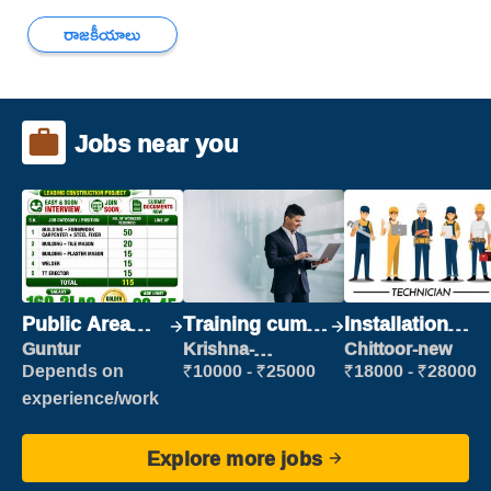
రాజకీయాలు
Jobs near you
Public Area
Training cum
Installation
Cleaner
Placement
Engineer/
Guntur
Krishna-
Chittoor-new
vijayawada
Helper
Depends on
₹10000 - ₹25000
₹18000 - ₹28000
experience/work
Explore more jobs