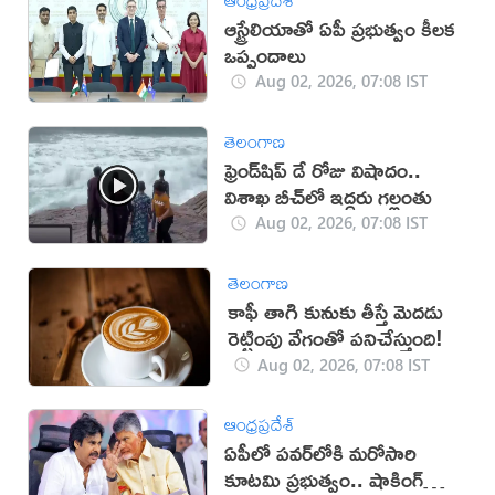
ఆస్ట్రేలియాతో ఏపీ ప్రభుత్వం కీలక
ఒప్పందాలు
Aug 02, 2026, 07:08 IST
తెలంగాణ
ఫ్రెండ్‌షిప్ డే రోజు విషాదం..
విశాఖ బీచ్‌లో ఇద్దరు గల్లంతు
Aug 02, 2026, 07:08 IST
తెలంగాణ
కాఫీ తాగి కునుకు తీస్తే మెదడు
రెట్టింపు వేగంతో పనిచేస్తుంది!
Aug 02, 2026, 07:08 IST
ఆంధ్రప్రదేశ్
ఏపీలో పవర్‌లోకి మరోసారి
కూటమి ప్రభుత్వం.. షాకింగ్