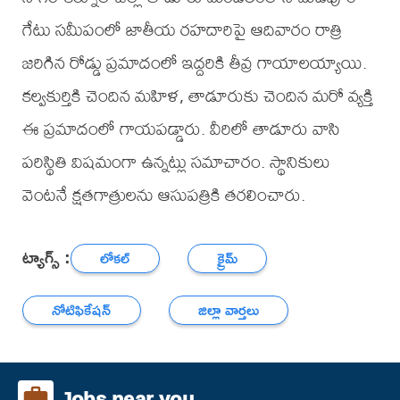
గేటు సమీపంలో జాతీయ రహదారిపై ఆదివారం రాత్రి
జరిగిన రోడ్డు ప్రమాదంలో ఇద్దరికి తీవ్ర గాయాలయ్యాయి.
కల్వకుర్తికి చెందిన మహిళ, తాడూరుకు చెందిన మరో వ్యక్తి
ఈ ప్రమాదంలో గాయపడ్డారు. వీరిలో తాడూరు వాసి
పరిస్థితి విషమంగా ఉన్నట్లు సమాచారం. స్థానికులు
వెంటనే క్షతగాత్రులను ఆసుపత్రికి తరలించారు.
ట్యాగ్స్ :
లోకల్
క్రైమ్
నోటిఫికేషన్
జిల్లా వార్తలు
Jobs near you