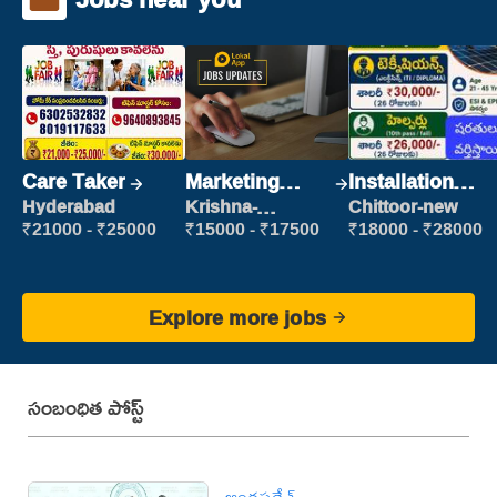
Care Taker
Marketing
Installation
Executive
Engineer/
Hyderabad
Krishna-
Chittoor-new
vijayawada
Helper
₹21000 - ₹25000
₹15000 - ₹17500
₹18000 - ₹28000
Explore more jobs
సంబంధిత పోస్ట్
ఆంధ్రప్రదేశ్