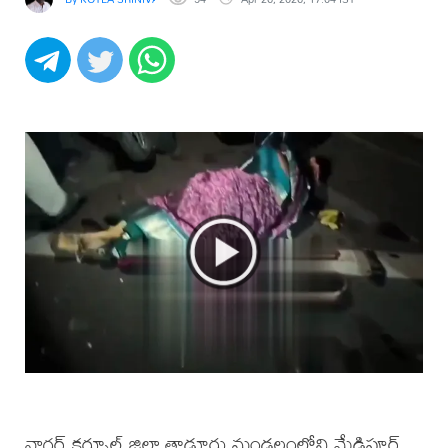
నాగర్ కర్నూల్ జిల్లా తాడూరు మండలంలోని మేడిపూర్