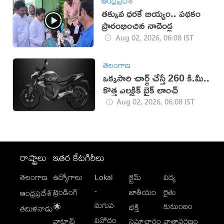
ఆంధ్రప్రదేశ్
తక్కువ ధరకే బియ్యం.. పథకం
ప్రారంభించిన నాదెండ్ల
Aug 02, 2026, 06:08 IST
తెలంగాణ
ఒక్కసారి చార్జ్ చేస్తే 260 కి.మీ..
కొత్త ఎలక్ట్రిక్ బైక్ లాంచ్
Aug 02, 2026, 06:08 IST
రాష్ట్రాలు
ఇతర కేటగిరీలు
తెలంగాణ
ఉద్యోగాలు
Lokal
క్రైమ్
విద్య
-
ట్రెండింగ్
జాతీయం
రైతు
ఆంధ్రప్రదేశ్
మగువ
కుటుంబం
🌟
భక్తి
తమిళనాడు
వినోదం
వాట్సాప్
సమాచారం
వాతావరణం