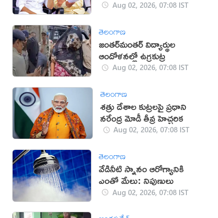
సర్వే!
Aug 02, 2026, 07:08 IST
తెలంగాణ
జంతర్‌మంతర్‌ విద్యార్థుల
ఆందోళనల్లో ఉగ్రకుట్ర
Aug 02, 2026, 07:08 IST
తెలంగాణ
శత్రు దేశాల కుట్రలపై ప్రధాని
నరేంద్ర మోడీ తీవ్ర హెచ్చరిక
Aug 02, 2026, 07:08 IST
తెలంగాణ
వేడినీటి స్నానం ఆరోగ్యానికి
ఎంతో మేలు: నిపుణులు
Aug 02, 2026, 07:08 IST