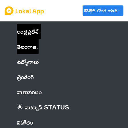
డౌన్లోడ్ లోకల్ యాప్
ఆంధ్రప్రదేశ్
తెలంగాణ
ఉద్యోగాలు
ట్రెండింగ్
వాతావరణం
🌟 వాట్సాప్ STATUS
వినోదం