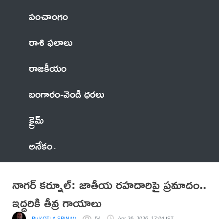
పంచాంగం
రాశి ఫలాలు
రాజకీయం
బంగారం-వెండి ధరలు
క్రైమ్
అనేకం
నాగర్ కర్నూల్: జాతీయ రహదారిపై ప్రమాదం..
ఇద్దరికి తీవ్ర గాయాలు
By KOTLA SRINIVASA REDDY
54
Apr 26, 2026, 17:04 IST