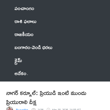
పంచాంగం
రాశి ఫలాలు
రాజకీయం
బంగారం-వెండి ధరలు
క్రైమ్
అనేకం
నాగర్ కర్నూల్: ప్రియుడి ఇంటి ముందు
ప్రియురాలి దీక్ష
By sunitha
1436
May 30, 2026, 14:05 IST