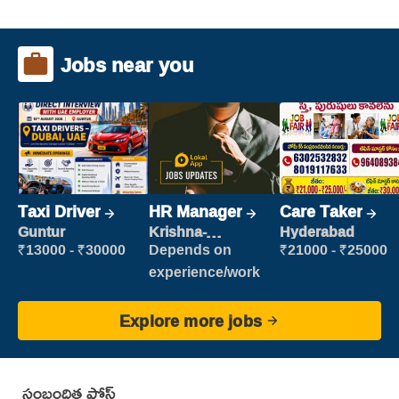
Jobs near you
Taxi Driver
HR Manager
Care Taker
Guntur
Krishna-
Hyderabad
vijayawada
₹13000 - ₹30000
Depends on
₹21000 - ₹25000
experience/work
Explore more jobs
సంబంధిత పోస్ట్