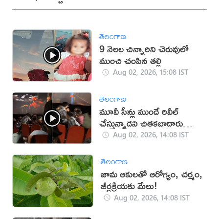
తెలంగాణ
9 నెలల చిన్నారిని చెరువులో
ముంచి చంపిన తల్లి
Aug 02, 2026, 15:08 IST
తెలంగాణ
మూవీ సీన్లు ముందే రివీల్
చేస్తున్నాడని చితకబాదారు
(వీడియో)
Aug 02, 2026, 14:08 IST
తెలంగాణ
జామ ఆకులతో ఆరోగ్యం, చర్మం,
జీర్ణక్రియకు మేలు!
Aug 02, 2026, 14:08 IST