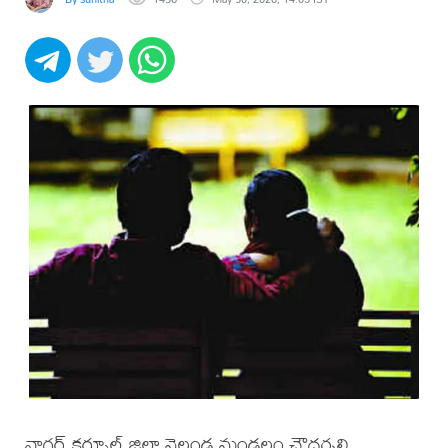
నాగర్ కర్నూల్ జిల్లా వెల్దండ మండలం చౌదర్పల్లి