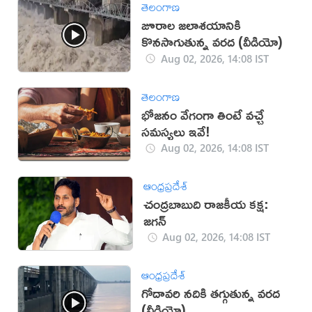
తెలంగాణ
జూరాల జలాశయానికి
కొనసాగుతున్న వరద (వీడియో)
Aug 02, 2026, 14:08 IST
తెలంగాణ
భోజనం వేగంగా తింటే వచ్చే
సమస్యలు ఇవే!
Aug 02, 2026, 14:08 IST
ఆంధ్రప్రదేశ్
చంద్రబాబుది రాజకీయ కక్ష:
జగన్
Aug 02, 2026, 14:08 IST
ఆంధ్రప్రదేశ్
గోదావరి నదికి తగ్గుతున్న వరద
(వీడియో)