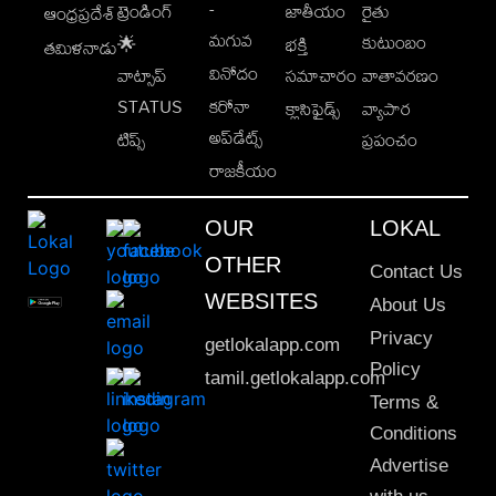
-
ట్రెండింగ్
జాతీయం
రైతు
ఆంధ్రప్రదేశ్
మగువ
కుటుంబం
🌟
భక్తి
తమిళనాడు
వినోదం
వాట్సాప్
సమాచారం
వాతావరణం
STATUS
కరోనా
క్లాసిఫైడ్స్
వ్యాపార
అప్‌డేట్స్
టిప్స్
ప్రపంచం
రాజకీయం
OUR
LOKAL
OTHER
Contact Us
WEBSITES
About Us
Privacy
getlokalapp.com
Policy
tamil.getlokalapp.com
Terms &
Conditions
Advertise