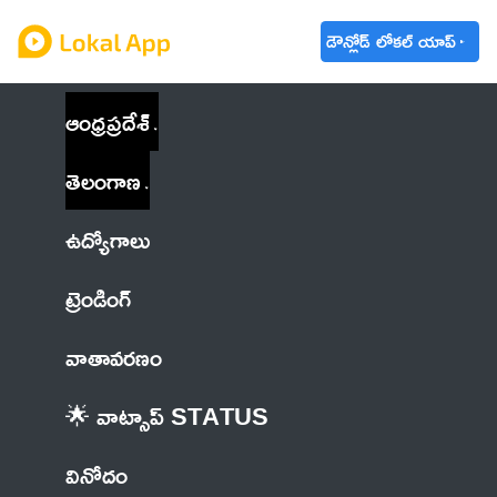
డౌన్లోడ్ లోకల్ యాప్
ఆంధ్రప్రదేశ్
తెలంగాణ
ఉద్యోగాలు
ట్రెండింగ్
వాతావరణం
🌟 వాట్సాప్ STATUS
వినోదం