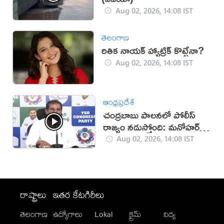
Aug 02, 2026, 14:08 IST
తెలంగాణ
రితిక నాయక్ హ్యాట్రిక్ కొట్టేనా?
Aug 02, 2026, 14:08 IST
ఆంధ్రప్రదేశ్
చంద్రబాబు పాలనలో పోలీస్
రాజ్యం నడుస్తోంది: మనోహర్
రెడ్డి
Aug 02, 2026, 14:08 IST
రాష్ట్రాలు
ఇతర కేటగిరీలు
తెలంగాణ
ఉద్యోగాలు
Lokal
క్రైమ్
విద్య