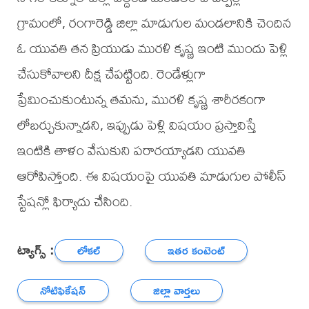
గ్రామంలో, రంగారెడ్డి జిల్లా మాడుగుల మండలానికి చెందిన
ఓ యువతి తన ప్రియుడు మురళి కృష్ణ ఇంటి ముందు పెళ్లి
చేసుకోవాలని దీక్ష చేపట్టింది. రెండేళ్లుగా
ప్రేమించుకుంటున్న తమను, మురళి కృష్ణ శారీరకంగా
లోబర్చుకున్నాడని, ఇప్పుడు పెళ్లి విషయం ప్రస్తావిస్తే
ఇంటికి తాళం వేసుకుని పరారయ్యాడని యువతి
ఆరోపిస్తోంది. ఈ విషయంపై యువతి మాడుగుల పోలీస్
స్టేషన్లో ఫిర్యాదు చేసింది.
ట్యాగ్స్ :
లోకల్
ఇతర కంటెంట్
నోటిఫికేషన్
జిల్లా వార్తలు