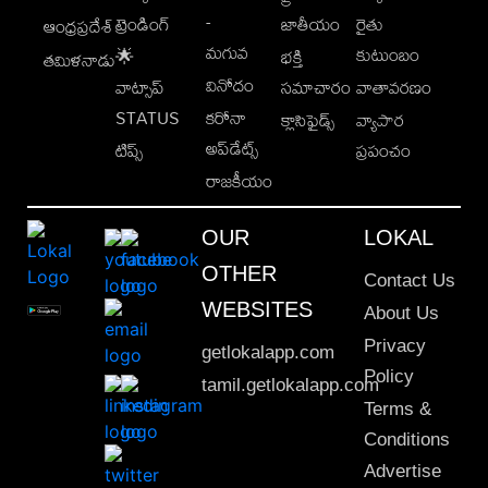
-
ట్రెండింగ్
జాతీయం
రైతు
ఆంధ్రప్రదేశ్
మగువ
కుటుంబం
🌟
భక్తి
తమిళనాడు
వినోదం
వాట్సాప్
సమాచారం
వాతావరణం
STATUS
కరోనా
క్లాసిఫైడ్స్
వ్యాపార
అప్‌డేట్స్
టిప్స్
ప్రపంచం
రాజకీయం
OUR
LOKAL
OTHER
Contact Us
WEBSITES
About Us
Privacy
getlokalapp.com
Policy
tamil.getlokalapp.com
Terms &
Conditions
Advertise