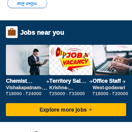
జిల్లా వార్తలు
Jobs near you
Chemist
Territory Sales
Office Staff
Production
Manager
Vishakapatnam-
Krishna-
West-godavari
new
vijayawada
Executive
₹18000 - ₹24000
₹25000 - ₹33000
₹18000 - ₹20000
Explore more jobs