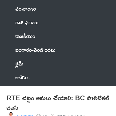
పంచాంగం
రాశి ఫలాలు
రాజకీయం
బంగారం-వెండి ధరలు
క్రైమ్
అనేకం
RTE చట్టం అమలు చేయాలి: BC పొలిటికల్
జెఎసి
By Sreevidya
674
May 26, 2026, 15:05 IST