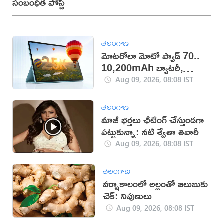
సంబంధిత పోస్ట్
తెలంగాణ
మోటరోలా మోటో ప్యాడ్ 70..
10,200mAh బ్యాటరీ,
5Gతో కొత్త టాబ్లెట్ విడుదల
Aug 09, 2026, 08:08 IST
తెలంగాణ
మాజీ భర్తలు ఛీటింగ్ చేస్తుండగా
పట్టుకున్నా: నటి శ్వేతా తివారీ
Aug 09, 2026, 08:08 IST
తెలంగాణ
వర్షాకాలంలో అల్లంతో జలుబుకు
చెక్: నిపుణులు
Aug 09, 2026, 08:08 IST