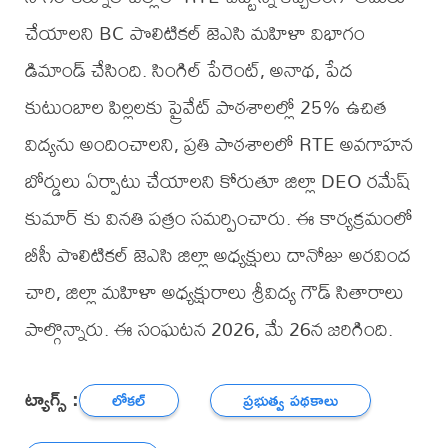
చేయాలని BC పొలిటికల్ జెఎసి మహిళా విభాగం
డిమాండ్ చేసింది. సింగిల్ పేరెంట్, అనాథ, పేద
కుటుంబాల పిల్లలకు ప్రైవేట్ పాఠశాలల్లో 25% ఉచిత
విద్యను అందించాలని, ప్రతి పాఠశాలలో RTE అవగాహన
బోర్డులు ఏర్పాటు చేయాలని కోరుతూ జిల్లా DEO రమేష్
కుమార్ కు వినతి పత్రం సమర్పించారు. ఈ కార్యక్రమంలో
బీసీ పొలిటికల్ జెఎసి జిల్లా అధ్యక్షులు దానోజు అరవింద
చారి, జిల్లా మహిళా అధ్యక్షురాలు శ్రీవిద్య గౌడ్ సితారాలు
పాల్గొన్నారు. ఈ సంఘటన 2026, మే 26న జరిగింది.
ట్యాగ్స్ :
లోకల్
ప్రభుత్వ పథకాలు