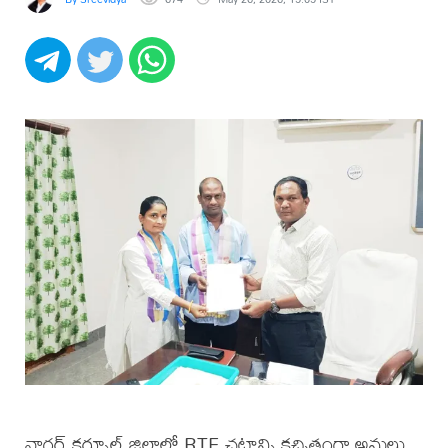
నాగర్ కర్నూల్ జిల్లాలో RTE చట్టాన్ని కచ్చితంగా అమలు