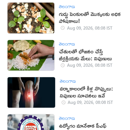
తెలంగాణ
గుడ్డు పెంకులతో మొక్కలకు అధిక
పోషకాలు!
Aug 09, 2026, 08:08 IST
తెలంగాణ
చేతులతో భోజనం చేస్తే
జీర్ణక్రియకు మేలు: నిపుణులు
Aug 09, 2026, 08:08 IST
తెలంగాణ
వర్షాకాలంలో కీళ్ల నొప్పులు:
నిపుణుల సూచనలు ఇవే
Aug 09, 2026, 08:08 IST
తెలంగాణ
ఉద్యోగం మానేశాక పీఎఫ్