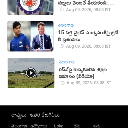
డబ్బులు వెంటనే తీయకండి:
నిపుణులు
Aug 09, 2026, 08:08 IST
తెలంగాణ
15 ఏళ్ల వైభవ్ సూర్యవంశీపై బ్రెట్
లీ ప్రశంసలు
Aug 09, 2026, 08:08 IST
తెలంగాణ
రన్‌వేపై కుప్పకూలిన శిక్షణ
విమానం (వీడియో)
Aug 09, 2026, 08:08 IST
రాష్ట్రాలు
ఇతర కేటగిరీలు
తెలంగాణ
ఉద్యోగాలు
Lokal
క్రైమ్
విద్య