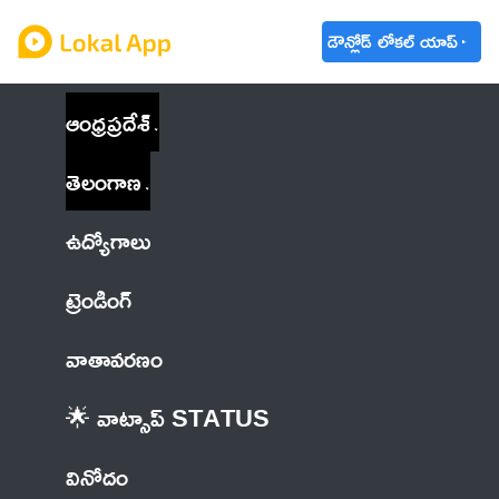
డౌన్లోడ్ లోకల్ యాప్
ఆంధ్రప్రదేశ్
తెలంగాణ
ఉద్యోగాలు
ట్రెండింగ్
వాతావరణం
🌟 వాట్సాప్ STATUS
వినోదం